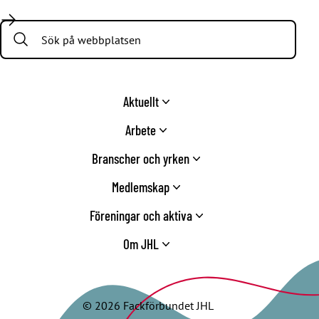
Facebook
LinkedIn
Twitter
Instagram
Youtube
TikTok
Search:
Aktuellt
Arbete
Branscher och yrken
Medlemskap
Föreningar och aktiva
Om JHL
© 2026 Fackförbundet JHL