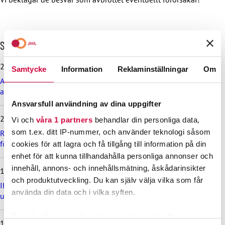
H
Senaste nyheterna
o
p
29.6.2026
Samtycke
Information
Reklaminställningar
Om
p
Arbetsdomstolen dömde Helsingfors stad till böter på grund
a
av brott mot kollektivavtal
ö
v
Ansvarsfull användning av dina uppgifter
e
24.6.2026
Vi och
våra 1 partners
behandlar din personliga data,
r
som t.ex. ditt IP-nummer, och använder teknologi såsom
d
Rekommendation till kommuner, välfärdsområden och KT:s
e
företag om lönebetalning och beredskap under drönarhot
cookies för att lagra och få tillgång till information på din
s
enhet för att kunna tillhandahålla personliga annonser och
e
innehåll, annons- och innehållsmätning, åskådarinsikter
12.6.2026
n
och produktutveckling. Du kan själv välja vilka som får
a
Ibruktagningen av nivålönesystemet i VÄLKA bilaga 7 skjuts
använda din data och i vilka syften.
s
upp
t
e
Ta reda på mer om hur dina personliga uppgifter
11.6.2026
n