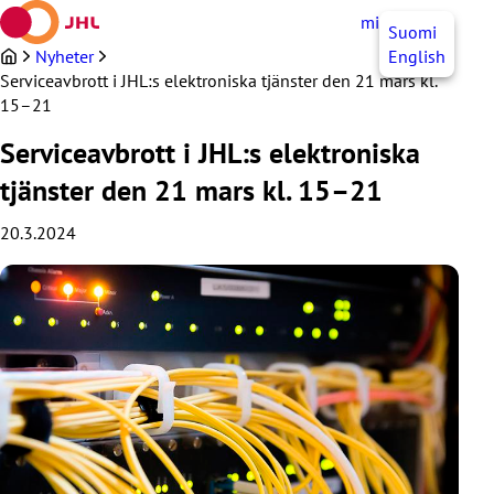
Hoppa
mittJHL
SV
Suomi
till
innehållet
Nyheter
English
Serviceavbrott i JHL:s elektroniska tjänster den 21 mars kl.
15–21
Serviceavbrott i JHL:s elektroniska
tjänster den 21 mars kl. 15–21
20.3.2024