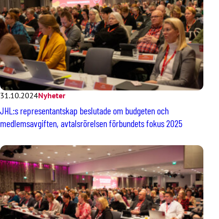
31.10.2024
Nyheter
JHL:s representantskap beslutade om budgeten och
medlemsavgiften, avtalsrörelsen förbundets fokus 2025