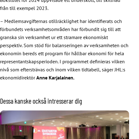
Bokslutet för 2024 uppvisade ett underskott, till skillnad
från till exempel 2023.
– Medlemsavgifternas otillräcklighet har identifierats och
förbundets verksamhetsområden har förbundit sig till att
granska sin verksamhet ur ett stramare ekonomiskt
perspektiv. Som stöd för balanseringen av verksamheten och
ekonomin bereds ett program för hållbar ekonomi för hela
representantskapsperioden. I programmet definieras vilken
nivå som eftersträvas och inom vilken tidtabell, säger JHL:s
ekonomidirektör
Anne Karjalainen.
Dessa kanske också intresserar dig