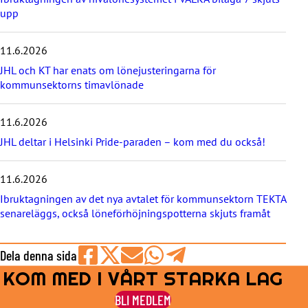
s
upp
t
e
11.6.2026
n
y
JHL och KT har enats om lönejusteringarna för
h
kommunsektorns timavlönade
e
t
e
11.6.2026
r
JHL deltar i Helsinki Pride-paraden – kom med du också!
n
a
11.6.2026
Ibruktagningen av det nya avtalet för kommunsektorn TEKTA
senareläggs, också löneförhöjningspotterna skjuts framåt
Dela denna sida
KOM MED I VÅRT STARKA LAG
Share
Share
Share
Share
Share
on
on
by
on
on
BLI MEDLEM
Facebook
X
E-
WhatsApp
Telegram