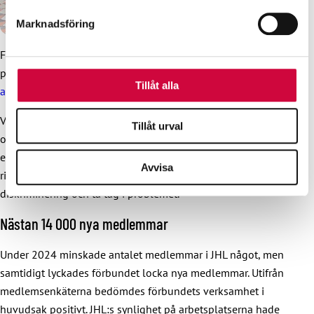
information från din enhet till de sociala medier och
Marknadsföring
annons- och analysföretag som vi samarbetar med.
Dessa kan i sin tur kombinera informationen med annan
Förbundet fick särskilt mycket medieuppmärksamhet och
information som du har tillhandahållit eller som de har
positiv respons när vi
drog oss ur regeringens
samlat in när du har använt deras tjänster.
Tillåt alla
antirasismkampanj
under hösten 2024.
Vid linjen för intressebevakning och
Tillåt urval
organisationsverksamhet utarbetades under hösten
en
jämlikhetshandbok
som delades ut till alla
Avvisa
riksdagsledamöter. Handboken hjälper känna igen
diskriminering och ta tag i problemet.
Nästan 14 000 nya medlemmar
Under 2024 minskade antalet medlemmar i JHL något, men
samtidigt lyckades förbundet locka nya medlemmar. Utifrån
medlemsenkäterna bedömdes förbundets verksamhet i
huvudsak positivt. JHL:s synlighet på arbetsplatserna hade