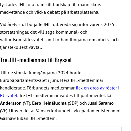
lyckades JHL föra fram sitt budskap till människors
medvetande och väcka debatt på arbetsplatserna.
Vid årets slut började JHL förbereda sig inför vårens 2025
storsatsningar, det vill säga kommunal- och
välfärdsområdesvalet samt förhandlingarna om arbets- och
tjänstekollektivavtal.
Tre JHL-medlemmar till Bryssel
Till de största framgångarna 2024 hörde
Europaparlamentsvalet i juni. Flera JHL-medlemmar
kandiderade. Förbundets medlemmar
fick en drös av röster i
EU-valet.
Tre JHL-medlemmar valdes till parlamentet:
Li
Andersson
(VF),
Eero Heinäluoma
(SDP) och
Jussi Saramo
(VF). Utöver det är Vänsterförbundets viceparlamentsledamot
Gashaw Bibani JHL-medlem.