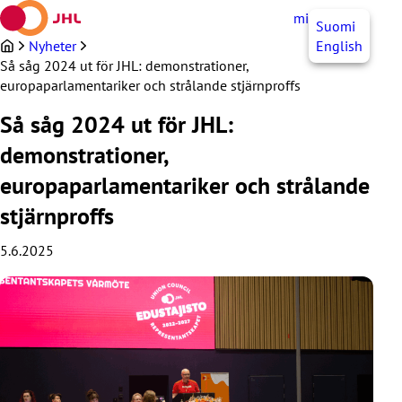
Hoppa
mittJHL
SV
Suomi
till
innehållet
Nyheter
English
Så såg 2024 ut för JHL: demonstrationer,
europaparlamentariker och strålande stjärnproffs
Så såg 2024 ut för JHL:
demonstrationer,
europaparlamentariker och strålande
stjärnproffs
5.6.2025