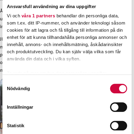
Ansvarsfull användning av dina uppgifter
År 2024 grundades det åttonde regionala invandrarnätverket
Vi och
våra 1 partners
behandlar din personliga data,
under Uleåborgs regionkontor. Detta innebär att förbundets
som t.ex. ditt IP-nummer, och använder teknologi såsom
invandrarverksamhet i fortsättningen täcker hela landet.
cookies för att lagra och få tillgång till information på din
enhet för att kunna tillhandahålla personliga annonser och
JHL har systematiskt stärkt anskaffningen av medlemmar
innehåll, annons- och innehållsmätning, åskådarinsikter
med invandrarbakgrund, bland annat genom fast anställda
och produktutveckling. Du kan själv välja vilka som får
personer. Antalet medlemmar med invandrarbakgrund har
använda din data och i vilka syften.
också ökat med +42 procent till 9 020 medlemmar på
mindre än två år.
Ta reda på mer om hur dina personliga uppgifter
behandlas och ställ in dina preferenser i
detaljsektionen
.
Samtyckesval
Du kan ändra eller dra tillbaka ditt samtycke när som
Nödvändig
helst från cookie-förklaringen.
Inställningar
Vi använder enhetsidentifierare för att anpassa innehållet
och annonserna till användarna, tillhandahålla funktioner
för sociala medier och analysera vår trafik. Vi
Statistik
vidarebefordrar även sådana identifierare och annan