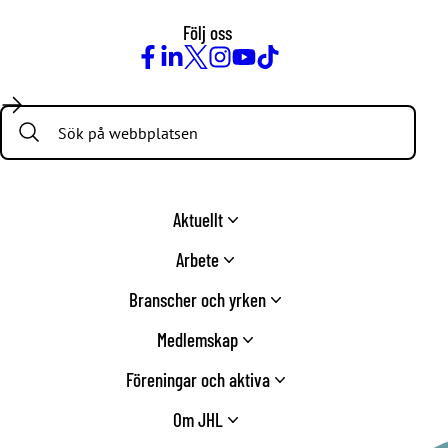
Följ oss
Facebook
LinkedIn
Twitter
Instagram
Youtube
TikTok
Search:
Aktuellt
Arbete
Branscher och yrken
Medlemskap
Föreningar och aktiva
Om JHL