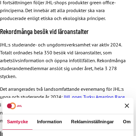
I fortsättningen följer JHL-shops produkter green office-
principerna. Det innebär att alla produkter ska vara
producerade enligt etiska och ekologiska principer.
Rekordmånga besök vid läroanstalter
JHL:s studerande- och ungdomsverksamhet var aktiv 2024.
Totalt ordnades hela 350 besök vid läroanstalter, som
arbetslivsinformation och öppna infotillfällen. Rekordmånga
studerandemedlemmar anslöt sig under året, hela 3 278
stycken.
Det arrangerades två landsomfattande evenemang för JHL:s
unga och studerande år 2024:
JHL goes Turku Amazing Race
i mars 2024 och Operaatio Hälytystila i Gustavelund i
november 2024. I båda evenemangen deltog cirka 80
medlemmar runtom i Finland.
Samtycke
Information
Reklaminställningar
Om
Invandrarverksamhet i rampljuset