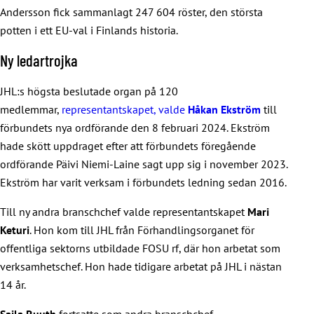
Andersson fick sammanlagt 247 604 röster, den största
potten i ett EU-val i Finlands historia.
Ny ledartrojka
JHL:s högsta beslutade organ på 120
medlemmar,
representantskapet, valde
Håkan Ekström
till
förbundets nya ordförande den 8 februari 2024. Ekström
hade skött uppdraget efter att förbundets föregående
ordförande Päivi Niemi-Laine sagt upp sig i november 2023.
Ekström har varit verksam i förbundets ledning sedan 2016.
Till ny andra branschchef valde representantskapet
Mari
Keturi
. Hon kom till JHL från Förhandlingsorganet för
offentliga sektorns utbildade FOSU rf, där hon arbetat som
verksamhetschef. Hon hade tidigare arbetat på JHL i nästan
14 år.
Saila Ruuth
fortsatte som andra branschchef.