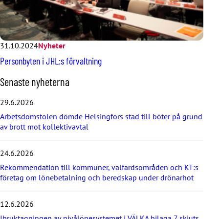
31.10.2024
Nyheter
Personbyten i JHL:s förvaltning
H
Senaste nyheterna
o
p
29.6.2026
p
Arbetsdomstolen dömde Helsingfors stad till böter på grund
a
av brott mot kollektivavtal
ö
v
e
24.6.2026
r
d
Rekommendation till kommuner, välfärdsområden och KT:s
e
företag om lönebetalning och beredskap under drönarhot
s
e
12.6.2026
n
a
Ibruktagningen av nivålönesystemet i VÄLKA bilaga 7 skjuts