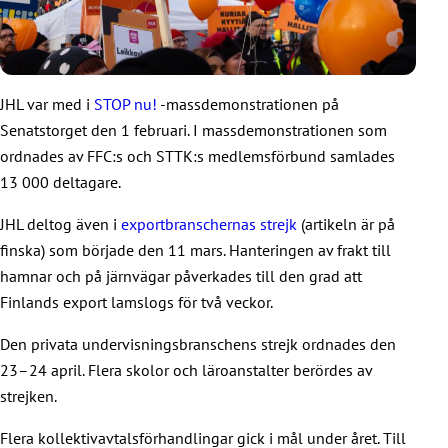
JHL var med i
STOP nu!
-massdemonstrationen på
Senatstorget den 1 februari. I massdemonstrationen som
ordnades av FFC:s och STTK:s medlemsförbund samlades
13 000 deltagare.
JHL deltog även i
exportbranschernas strejk
(artikeln är på
finska) som började den 11 mars. Hanteringen av frakt till
hamnar och på järnvägar påverkades till den grad att
Finlands export lamslogs för två veckor.
Den privata undervisningsbranschens strejk ordnades den
23–24 april. Flera skolor och läroanstalter berördes av
strejken.
Flera kollektivavtalsförhandlingar gick i mål under året. Till