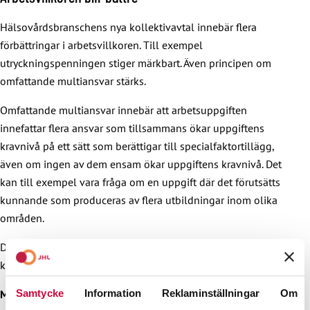
Hälsovårdsbranschens nya kollektivavtal innebär flera
förbättringar i arbetsvillkoren. Till exempel
utryckningspenningen stiger märkbart. Även principen om
omfattande multiansvar stärks.
Omfattande multiansvar innebär att arbetsuppgiften
innefattar flera ansvar som tillsammans ökar uppgiftens
kravnivå på ett sätt som berättigar till specialfaktortillägg,
även om ingen av dem ensam ökar uppgiftens kravnivå. Det
kan till exempel vara fråga om en uppgift där det förutsätts
kunnande som produceras av flera utbildningar inom olika
områden.
Du kan bekanta dig närmare med hälsovårdsbranschens nya
kollektivavtal
via denna länk
. (Pdf:n är på finska).
Samtycke
Information
Reklaminställningar
Om
Mer information: