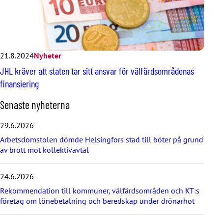
21.8.2024
Nyheter
JHL kräver att staten tar sitt ansvar för välfärdsområdenas
finansiering
H
Senaste nyheterna
o
p
29.6.2026
p
Arbetsdomstolen dömde Helsingfors stad till böter på grund
a
av brott mot kollektivavtal
ö
v
e
24.6.2026
r
d
Rekommendation till kommuner, välfärdsområden och KT:s
e
företag om lönebetalning och beredskap under drönarhot
s
e