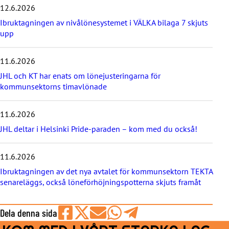
12.6.2026
n
a
Ibruktagningen av nivålönesystemet i VÄLKA bilaga 7 skjuts
s
upp
t
e
11.6.2026
n
y
JHL och KT har enats om lönejusteringarna för
h
kommunsektorns timavlönade
e
t
e
11.6.2026
r
JHL deltar i Helsinki Pride-paraden – kom med du också!
n
a
11.6.2026
Ibruktagningen av det nya avtalet för kommunsektorn TEKTA
senareläggs, också löneförhöjningspotterna skjuts framåt
Dela denna sida
Share
Share
Share
Share
Share