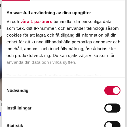
Laura Tuominen, ansvarig avtalsexpert, JHL, 050 409 2460
Ansvarsfull användning av dina uppgifter
Vi och
våra 1 partners
behandlar din personliga data,
Dessa kanske också intresserar dig
som t.ex. ditt IP-nummer, och använder teknologi såsom
cookies för att lagra och få tillgång till information på din
enhet för att kunna tillhandahålla personliga annonser och
innehåll, annons- och innehållsmätning, åskådarinsikter
och produktutveckling. Du kan själv välja vilka som får
använda din data och i vilka syften.
Ta reda på mer om hur dina personliga uppgifter
behandlas och ställ in dina preferenser i
detaljsektionen
.
Samtyckesval
Du kan ändra eller dra tillbaka ditt samtycke när som
Nödvändig
helst från cookie-förklaringen.
12.2.2026
Nyheter
Inställningar
Vi använder enhetsidentifierare för att anpassa innehållet
Hälsovårdsbranschens kollektivavtalsförhandlingar inleddes
och annonserna till användarna, tillhandahålla funktioner
för sociala medier och analysera vår trafik. Vi
Statistik