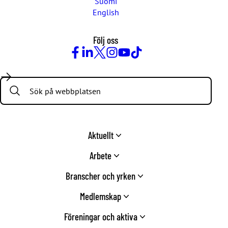
Suomi
English
Följ oss
Facebook
LinkedIn
Twitter
Instagram
Youtube
TikTok
Search:
Aktuellt
Arbete
Branscher och yrken
Medlemskap
Föreningar och aktiva