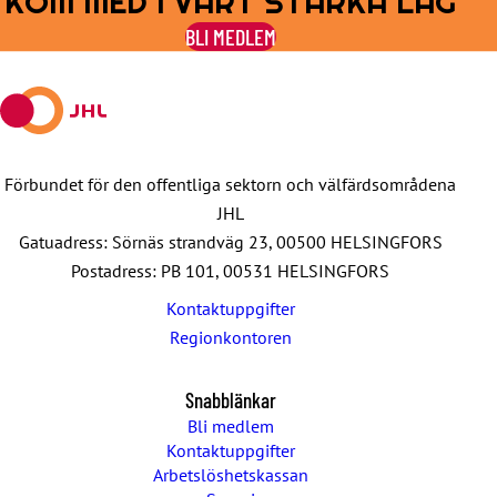
KOM MED I VÅRT STARKA LAG
on
on
by
on
on
BLI MEDLEM
Facebook
X
E-
WhatsApp
Telegram
mail
Förbundet för den offentliga sektorn och välfärdsområdena
JHL
Gatuadress: Sörnäs strandväg 23, 00500 HELSINGFORS
Postadress: PB 101, 00531 HELSINGFORS
Kontaktuppgifter
Regionkontoren
Snabblänkar
Bli medlem
Kontaktuppgifter
Arbetslöshetskassan