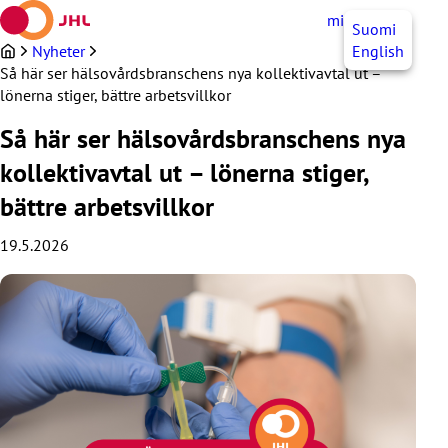
Hoppa
mittJHL
SV
Suomi
till
innehållet
Nyheter
English
Så här ser hälsovårdsbranschens nya kollektivavtal ut –
lönerna stiger, bättre arbetsvillkor
Så här ser hälsovårdsbranschens nya
kollektivavtal ut – lönerna stiger,
bättre arbetsvillkor
19.5.2026