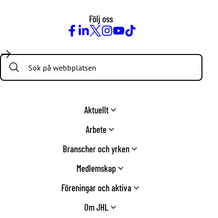
Följ oss
Facebook
LinkedIn
Twitter
Instagram
Youtube
TikTok
Search:
Aktuellt
Arbete
Branscher och yrken
Medlemskap
Föreningar och aktiva
Om JHL