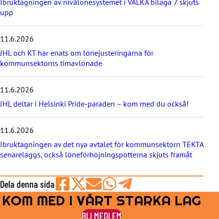
Ibruktagningen av nivålönesystemet i VÄLKA bilaga 7 skjuts
s
upp
t
e
11.6.2026
n
y
JHL och KT har enats om lönejusteringarna för
h
kommunsektorns timavlönade
e
t
e
11.6.2026
r
JHL deltar i Helsinki Pride-paraden – kom med du också!
n
a
11.6.2026
Ibruktagningen av det nya avtalet för kommunsektorn TEKTA
senareläggs, också löneförhöjningspotterna skjuts framåt
Dela denna sida
KOM MED I VÅRT STARKA LAG
Share
Share
Share
Share
Share
on
on
by
on
on
BLI MEDLEM
Facebook
X
E-
WhatsApp
Telegram