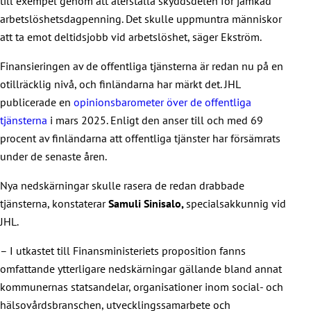
till exempel genom att återställa skyddsdelen för jämkad
arbetslöshetsdagpenning. Det skulle uppmuntra människor
att ta emot deltidsjobb vid arbetslöshet, säger Ekström.
Finansieringen av de offentliga tjänsterna är redan nu på en
otillräcklig nivå, och finländarna har märkt det. JHL
publicerade en
opinionsbarometer över de offentliga
tjänsterna
i mars 2025. Enligt den anser till och med 69
procent av finländarna att offentliga tjänster har försämrats
under de senaste åren.
Nya nedskärningar skulle rasera de redan drabbade
tjänsterna, konstaterar
Samuli Sinisalo,
specialsakkunnig vid
JHL.
– I utkastet till Finansministeriets proposition fanns
omfattande ytterligare nedskärningar gällande bland annat
kommunernas statsandelar, organisationer inom social- och
hälsovårdsbranschen, utvecklingssamarbete och