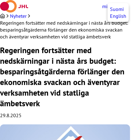
Hoppa
mittJHL
SV
Suomi
till
innehållet
Nyheter
English
Regeringen fortsätter med nedskärningar i nästa års budget:
besparingsåtgärderna förlänger den ekonomiska svackan
och äventyrar verksamheten vid statliga ämbetsverk
Regeringen fortsätter med
nedskärningar i nästa års budget:
besparingsåtgärderna förlänger den
ekonomiska svackan och äventyrar
verksamheten vid statliga
ämbetsverk
29.8.2025