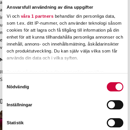
arbetsmarknad på ett sätt som entydigt favoriserar
Ansvarsfull användning av dina uppgifter
arbetsgivare. I budgetberedningens propositionsutkast finns
Vi och
våra 1 partners
behandlar din personliga data,
inga arbetsmarknadsreformer. Nu är det dock dags att ge
som t.ex. ditt IP-nummer, och använder teknologi såsom
upp planerna om att slopa skatteavdraget för fackliga
cookies för att lagra och få tillgång till information på din
medlemsavgifter. Kompromissen skulles vara liten ur en
enhet för att kunna tillhandahålla personliga annonser och
ekonomisk synpunkt, men skulle bidra till att återställa ett
innehåll, annons- och innehållsmätning, åskådarinsikter
visst förtroende på arbetsmarknaden.
och produktutveckling. Du kan själv välja vilka som får
använda din data och i vilka syften.
Mer information:
JHL:s ordförande Håkan Ekström 040 828 2865
Ta reda på mer om hur dina personliga uppgifter
Specialsakkunnig Samuli Sinisalo 040 7050 398
behandlas och ställ in dina preferenser i
detaljsektionen
.
Samtyckesval
Du kan ändra eller dra tillbaka ditt samtycke när som
Nödvändig
helst från cookie-förklaringen.
Dessa kanske också intresserar dig
Inställningar
Vi använder enhetsidentifierare för att anpassa innehållet
och annonserna till användarna, tillhandahålla funktioner
för sociala medier och analysera vår trafik. Vi
Statistik
vidarebefordrar även sådana identifierare och annan