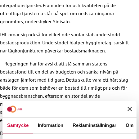
integrationstjänster. Framtiden för och kvaliteten på de
offentliga tjänsterna står på spel om nedskärningarna
genomförs, understryker Sinisalo.
JHL oroar sig också för vilket öde väntar statsunderstödd
bostadsproduktion. Understödet hjälper byggföretag, särskilt
när lågkonjunkturen påverkar bostadsmarknaden.
– Regeringen har för avsikt att slå samman statens
bostadsfond till en del av budgeten och sänka nivån på
anslagen jämfört med tidigare. Detta skulle vara ett hårt slag
både för dem som behöver en bostad till rimligt pris och för
byggnadsbranschen, eftersom en stor del av de
marknadsbaserade byggprojekten står stilla. Nu gäller det
snarare att stöda byggnadsbranschen och därmed hela
ekonomin, så att vi kan komma ur denna recession.
Samtycke
Information
Reklaminställningar
Om
Den nuvarande regeringen har petat på Finlands