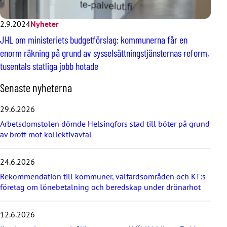
2.9.2024
Nyheter
JHL om ministeriets budgetförslag: kommunerna får en
enorm räkning på grund av sysselsättningstjänsternas reform,
tusentals statliga jobb hotade
H
Senaste nyheterna
o
p
29.6.2026
p
Arbetsdomstolen dömde Helsingfors stad till böter på grund
a
av brott mot kollektivavtal
ö
v
e
24.6.2026
r
d
Rekommendation till kommuner, välfärdsområden och KT:s
e
företag om lönebetalning och beredskap under drönarhot
s
e
12.6.2026
n
a