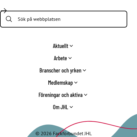
Facebook
LinkedIn
Twitter
Instagram
Youtube
TikTok
Search:
Aktuellt
Arbete
Branscher och yrken
Medlemskap
Föreningar och aktiva
Om JHL
© 2026 Fackförbundet JHL