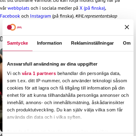
vår
webbplats
och i sociala medier på
X (på finska)
,
Facebook
och
Instagram
(på finska).
#JHLrepresentantskap
Dessa kanske också intresserar dig
Samtycke
Information
Reklaminställningar
Om
Ansvarsfull användning av dina uppgifter
Vi och
våra 1 partners
behandlar din personliga data,
som t.ex. ditt IP-nummer, och använder teknologi såsom
cookies för att lagra och få tillgång till information på din
enhet för att kunna tillhandahålla personliga annonser och
innehåll, annons- och innehållsmätning, åskådarinsikter
och produktutveckling. Du kan själv välja vilka som får
använda din data och i vilka syften.
Ta reda på mer om hur dina personliga uppgifter
4.6.2025
Nyheter