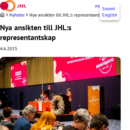
Hoppa
mittJHL
SV
Suomi
till
innehållet
Nyheter
Nya ansikten till JHL:s representantskap
English
Nya ansikten till JHL:s
representantskap
4.6.2025