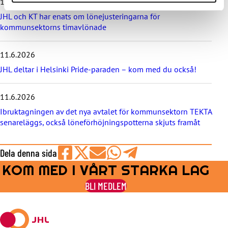
11.6.2026
n
y
JHL och KT har enats om lönejusteringarna för
h
kommunsektorns timavlönade
e
t
e
11.6.2026
r
JHL deltar i Helsinki Pride-paraden – kom med du också!
n
a
11.6.2026
Ibruktagningen av det nya avtalet för kommunsektorn TEKTA
senareläggs, också löneförhöjningspotterna skjuts framåt
Dela denna sida
KOM MED I VÅRT STARKA LAG
Share
Share
Share
Share
Share
on
on
by
on
on
BLI MEDLEM
Facebook
X
E-
WhatsApp
Telegram
mail