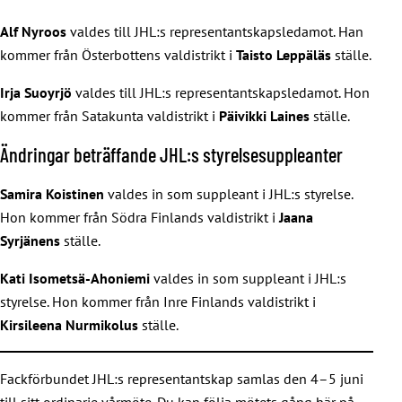
Alf Nyroos
valdes till JHL:s representantskapsledamot. Han
kommer från Österbottens valdistrikt i
Taisto Leppäläs
ställe.
Irja Suoyrjö
valdes till JHL:s representantskapsledamot. Hon
kommer från Satakunta valdistrikt i
Päivikki Laines
ställe.
Ändringar beträffande JHL:s styrelsesuppleanter
Samira Koistinen
valdes in som suppleant i JHL:s styrelse.
Hon kommer från Södra Finlands valdistrikt i
Jaana
Syrjänens
ställe.
Kati Isometsä-Ahoniemi
valdes in som suppleant i JHL:s
styrelse. Hon kommer från Inre Finlands valdistrikt i
Kirsileena Nurmikolus
ställe.
Fackförbundet JHL:s representantskap samlas den 4–5 juni
till sitt ordinarie vårmöte. Du kan följa mötets gång här på