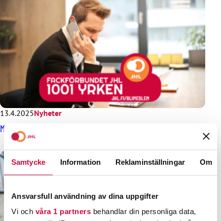
13.4.2025
Nyheter
Medlingsbud för statssektorn – avgörande svar på måndag
Samtycke
Information
Reklaminställningar
Om
Ansvarsfull användning av dina uppgifter
Vi och
våra 1 partners
behandlar din personliga data,