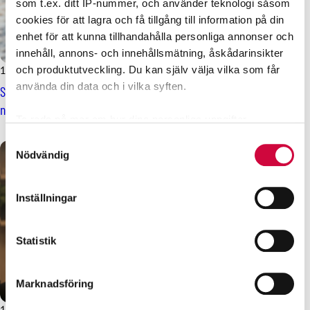
som t.ex. ditt IP-nummer, och använder teknologi såsom
cookies för att lagra och få tillgång till information på din
enhet för att kunna tillhandahålla personliga annonser och
innehåll, annons- och innehållsmätning, åskådarinsikter
18.3.2025
Nyheter
och produktutveckling. Du kan själv välja vilka som får
använda din data och i vilka syften.
Stridsåtgärder inom statliga sektorn för första gången på
närmare 40 år
Ta reda på mer om hur dina personliga uppgifter
behandlas och ställ in dina preferenser i
detaljsektionen
.
Samtyckesval
Du kan ändra eller dra tillbaka ditt samtycke när som
Nödvändig
helst från cookie-förklaringen.
Inställningar
Vi använder enhetsidentifierare för att anpassa innehållet
och annonserna till användarna, tillhandahålla funktioner
för sociala medier och analysera vår trafik. Vi
Statistik
vidarebefordrar även sådana identifierare och annan
information från din enhet till de sociala medier och
Marknadsföring
annons- och analysföretag som vi samarbetar med.
Dessa kan i sin tur kombinera informationen med annan
10.3.2025
Nyheter