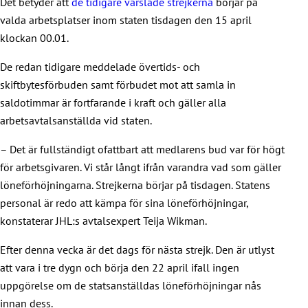
Det betyder att
de tidigare varslade strejkerna
börjar på
valda arbetsplatser inom staten tisdagen den 15 april
klockan 00.01.
De redan tidigare meddelade övertids- och
skiftbytesförbuden samt förbudet mot att samla in
saldotimmar är fortfarande i kraft och gäller alla
arbetsavtalsanställda vid staten.
– Det är fullständigt ofattbart att medlarens bud var för högt
för arbetsgivaren. Vi står långt ifrån varandra vad som gäller
löneförhöjningarna. Strejkerna börjar på tisdagen. Statens
personal är redo att kämpa för sina löneförhöjningar,
konstaterar JHL:s avtalsexpert Teija Wikman.
Efter denna vecka är det dags för nästa strejk. Den är utlyst
att vara i tre dygn och börja den 22 april ifall ingen
uppgörelse om de statsanställdas löneförhöjningar nås
innan dess.