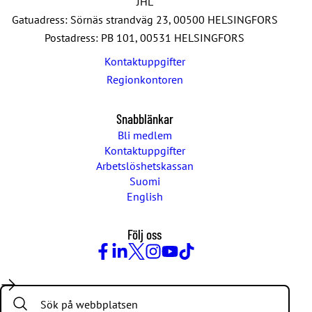
JHL
Gatuadress: Sörnäs strandväg 23, 00500 HELSINGFORS
Postadress: PB 101, 00531 HELSINGFORS
Kontaktuppgifter
Regionkontoren
Snabblänkar
Bli medlem
Kontaktuppgifter
Arbetslöshetskassan
Suomi
English
Följ oss
Facebook
LinkedIn
Twitter
Instagram
Youtube
TikTok
Search: