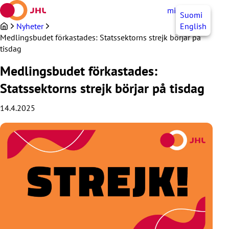
Hoppa
mittJHL
SV
Suomi
till
innehållet
Nyheter
English
Medlingsbudet förkastades: Statssektorns strejk börjar på
tisdag
Medlingsbudet förkastades:
Statssektorns strejk börjar på tisdag
14.4.2025