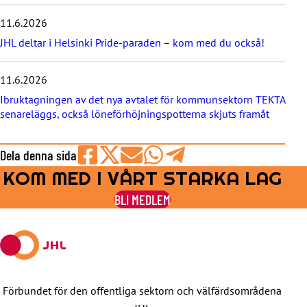
t
e
11.6.2026
r
JHL deltar i Helsinki Pride-paraden – kom med du också!
n
a
11.6.2026
Ibruktagningen av det nya avtalet för kommunsektorn TEKTA
senareläggs, också löneförhöjningspotterna skjuts framåt
Dela denna sida
KOM MED I VÅRT STARKA LAG
Share
Share
Share
Share
Share
on
on
by
on
on
BLI MEDLEM
Facebook
X
E-
WhatsApp
Telegram
mail
Förbundet för den offentliga sektorn och välfärdsområdena