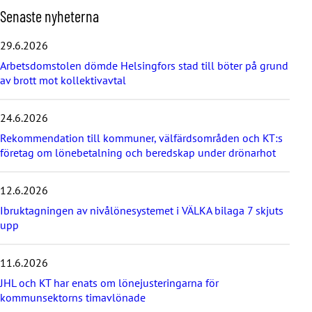
H
Senaste nyheterna
o
p
29.6.2026
p
Arbetsdomstolen dömde Helsingfors stad till böter på grund
a
av brott mot kollektivavtal
ö
v
e
24.6.2026
r
d
Rekommendation till kommuner, välfärdsområden och KT:s
e
företag om lönebetalning och beredskap under drönarhot
s
e
12.6.2026
n
a
Ibruktagningen av nivålönesystemet i VÄLKA bilaga 7 skjuts
s
upp
t
e
11.6.2026
n
y
JHL och KT har enats om lönejusteringarna för
h
kommunsektorns timavlönade
e