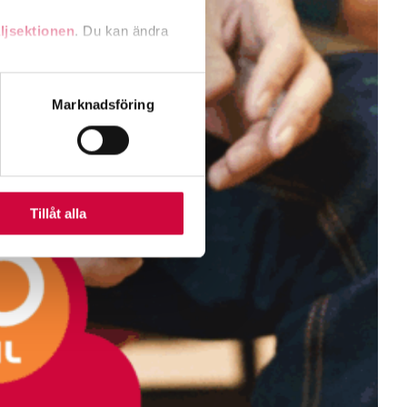
ljsektionen
. Du kan ändra
andahålla funktioner för
Marknadsföring
n information från din enhet
 tur kombinera informationen
deras tjänster.
Tillåt alla