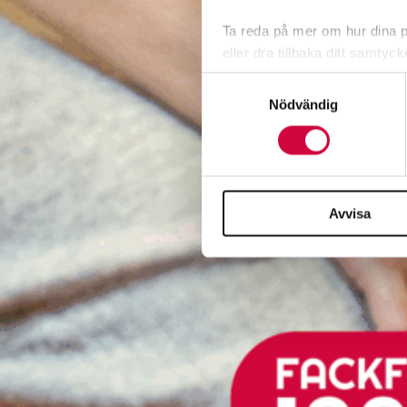
Ta reda på mer om hur dina pe
eller dra tillbaka ditt samtyc
Samtyckesval
Vi använder enhetsidentifierar
Nödvändig
sociala medier och analysera 
till de sociala medier och a
med annan information som du 
Avvisa