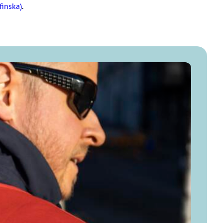
finska)
.