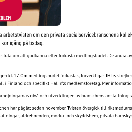
a arbetstvisten om den privata socialservicebranschens kolle
 kör igång på tisdag.
besluta om att godkänna eller förkasta medlingsbudet. De andra 
en kl. 17. Om medlingsbudet förkastas, förverkligas JHL:s strejke
ll i Finland och specifikt Hali rf:s medlemsföretag. Mer informati
jningarnas nivå och utvecklingen av branschens anställningsvillko
hen har pågått sedan november. Tvisten övergick till riksmedlaren i
ättningar, äldreboenden, mödra- och skyddshem, privata barnskydd