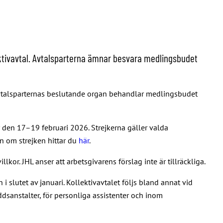
ktivavtal. Avtalsparterna ämnar besvara medlingsbudet
avtalsparternas beslutande organ behandlar medlingsbudet
r den 17–19 februari 2026. Strejkerna gäller valda
on om strejken hittar du
här
.
r. JHL anser att arbetsgivarens förslag inte är tillräckliga.
 slutet av januari. Kollektivavtalet följs bland annat vid
sanstalter, för personliga assistenter och inom