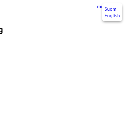
mittJHL
SV
Suomi
English
g