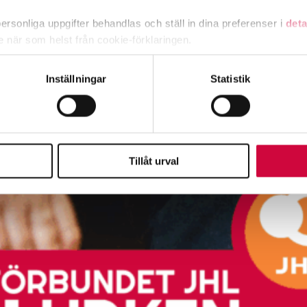
rsonliga uppgifter behandlas och ställ in dina preferenser i
deta
ke när som helst från cookie-förklaringen.
e för att anpassa innehållet och annonserna till användarna, tillh
Inställningar
Statistik
vår trafik. Vi vidarebefordrar även sådana identifierare och anna
nnons- och analysföretag som vi samarbetar med. Dessa kan i sin
har tillhandahållit eller som de har samlat in när du har använt 
Tillåt urval