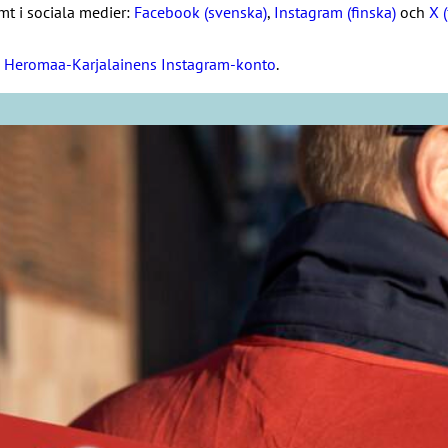
t i sociala medier:
Facebook (svenska)
,
Instagram (finska)
och
X (
u Heromaa-Karjalainens Instagram-konto
.