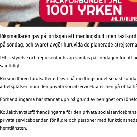
Riksmedlaren gav på lördagen ett medlingsbud i den fastkörd
på söndag, och svaret avgör huruvida de planerade strejkerna
JHL:s styrelse och representantskap samlas på söndagen för att 
samtidigt.
Riksmedlaren förutsätter ett svar på medlingsbudet senast söndag
arbetsplatser inom den privata socialservicebranschen på olika hå
Förhandlingarna har stannat upp på grund av oenighet om löneförhö
Kollektivavtalsförhandlingarna för den privata socialservicebransc
privata serviceboenden för äldre och personer med funktionsneds
hemtjänsten.