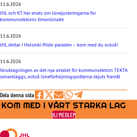
11.6.2026
n
y
JHL och KT har enats om lönejusteringarna för
h
kommunsektorns timavlönade
e
t
e
11.6.2026
r
JHL deltar i Helsinki Pride-paraden – kom med du också!
n
a
11.6.2026
Ibruktagningen av det nya avtalet för kommunsektorn TEKTA
senareläggs, också löneförhöjningspotterna skjuts framåt
Dela denna sida
KOM MED I VÅRT STARKA LAG
Share
Share
Share
Share
Share
on
on
by
on
on
BLI MEDLEM
Facebook
X
E-
WhatsApp
Telegram
mail