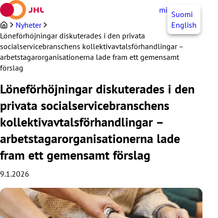
Hoppa
mittJHL
SV
Suomi
till
innehållet
Nyheter
English
Löneförhöjningar diskuterades i den privata
socialservicebranschens kollektivavtalsförhandlingar –
arbetstagarorganisationerna lade fram ett gemensamt
förslag
Löneförhöjningar diskuterades i den
privata socialservicebranschens
kollektivavtalsförhandlingar –
arbetstagarorganisationerna lade
fram ett gemensamt förslag
9.1.2026