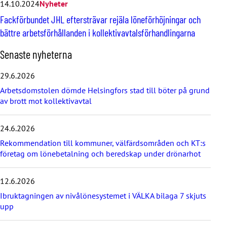
14.10.2024
Nyheter
Fackförbundet JHL eftersträvar rejäla löneförhöjningar och
bättre arbetsförhållanden i kollektivavtalsförhandlingarna
H
Senaste nyheterna
o
p
29.6.2026
p
Arbetsdomstolen dömde Helsingfors stad till böter på grund
a
av brott mot kollektivavtal
ö
v
e
24.6.2026
r
d
Rekommendation till kommuner, välfärdsområden och KT:s
e
företag om lönebetalning och beredskap under drönarhot
s
e
12.6.2026
n
a
Ibruktagningen av nivålönesystemet i VÄLKA bilaga 7 skjuts
s
upp
t
e