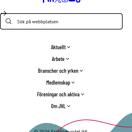
Facebook
LinkedIn
Twitter
Instagram
Youtube
TikTok
Search:
Aktuellt
Arbete
Branscher och yrken
Medlemskap
Föreningar och aktiva
Om JHL
© 2026 Fackförbundet JHL