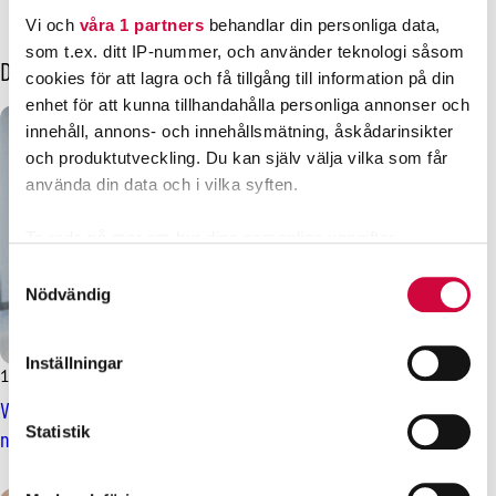
Vi och
våra 1 partners
behandlar din personliga data,
som t.ex. ditt IP-nummer, och använder teknologi såsom
Dessa kanske också intresserar dig
cookies för att lagra och få tillgång till information på din
enhet för att kunna tillhandahålla personliga annonser och
innehåll, annons- och innehållsmätning, åskådarinsikter
och produktutveckling. Du kan själv välja vilka som får
använda din data och i vilka syften.
Ta reda på mer om hur dina personliga uppgifter
behandlas och ställ in dina preferenser i
detaljsektionen
.
Samtyckesval
Du kan ändra eller dra tillbaka ditt samtycke när som
Nödvändig
helst från cookie-förklaringen.
Inställningar
Vi använder enhetsidentifierare för att anpassa innehållet
18.12.2025
Nyheter
och annonserna till användarna, tillhandahålla funktioner
Välfärdsområdenas lönesystem förnyas under år 2026,
för sociala medier och analysera vår trafik. Vi
Statistik
nivålönesystem för stora kollektivavtal
vidarebefordrar även sådana identifierare och annan
information från din enhet till de sociala medier och