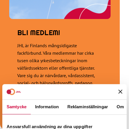
BLI MEDLEM!
JHL är Finlands mångsidigaste
fackförbund. Våra medlemmar har cirka
tusen olika yrkesbeteckningar inom
välfärdssektorn eller offentliga tjänster.
Vare sig du är närvårdare, vårdassistent,
social- och hälsovårdsproffs, pedagog,
barnskötare, städare, kosthållsarbetare,
sekreterare, väktare eller konduktör är vi
fackförbundet för dig!
Samtycke
Information
Reklaminställningar
Om
Bli medlem!
Ansvarsfull användning av dina uppgifter