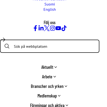
Suomi
English
Följ oss
Facebook
LinkedIn
Twitter
Instagram
Youtube
TikTok
Search:
Aktuellt
Arbete
Branscher och yrken
Medlemskap
Föreningar och aktiva