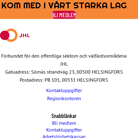
KOM MED I VÅRT STARKA LAG
Share
Share
Share
Share
Share
on
on
by
on
on
BLI MEDLEM
Facebook
X
E-
WhatsApp
Telegram
mail
Förbundet för den offentliga sektorn och välfärdsområdena
JHL
Gatuadress: Sörnäs strandväg 23, 00500 HELSINGFORS
Postadress: PB 101, 00531 HELSINGFORS
Kontaktuppgifter
Regionkontoren
Snabblänkar
Bli medlem
Kontaktuppgifter
Arbetslöshetskassan