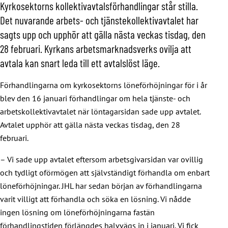
Kyrkosektorns kollektivavtalsförhandlingar står stilla.
Det nuvarande arbets- och tjänstekollektivavtalet har
sagts upp och upphör att gälla nästa veckas tisdag, den
28 februari. Kyrkans arbetsmarknadsverks ovilja att
avtala kan snart leda till ett avtalslöst läge.
Förhandlingarna om kyrkosektorns löneförhöjningar för i år
blev den 16 januari förhandlingar om hela tjänste- och
arbetskollektivavtalet när löntagarsidan sade upp avtalet.
Avtalet upphör att gälla nästa veckas tisdag, den 28
februari.
– Vi sade upp avtalet eftersom arbetsgivarsidan var ovillig
och tydligt oförmögen att självständigt förhandla om enbart
löneförhöjningar. JHL har sedan början av förhandlingarna
varit villigt att förhandla och söka en lösning. Vi nådde
ingen lösning om löneförhöjningarna fastän
förhandlingstiden förlängdes halvvägs in i januari. Vi fick