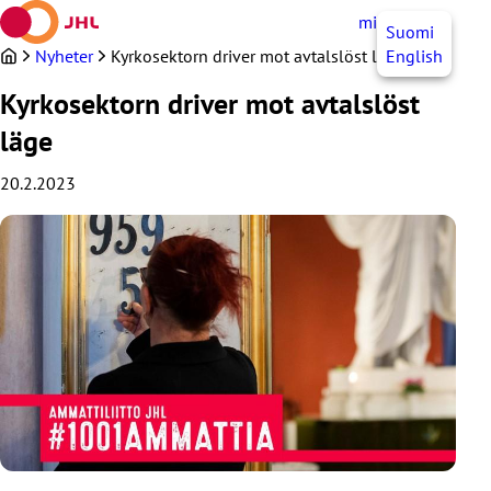
Hoppa
mittJHL
SV
Suomi
till
innehållet
Nyheter
Kyrkosektorn driver mot avtalslöst läge
English
Kyrkosektorn driver mot avtalslöst
läge
20.2.2023