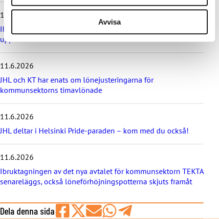
e
12.6.2026
n
Avvisa
a
Ibruktagningen av nivålönesystemet i VÄLKA bilaga 7 skjuts
s
upp
t
e
11.6.2026
n
y
JHL och KT har enats om lönejusteringarna för
h
kommunsektorns timavlönade
e
t
e
11.6.2026
r
JHL deltar i Helsinki Pride-paraden – kom med du också!
n
a
11.6.2026
Ibruktagningen av det nya avtalet för kommunsektorn TEKTA
senareläggs, också löneförhöjningspotterna skjuts framåt
Dela denna sida