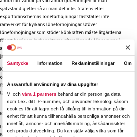
andra fall väntar på vad andra gör. Antingen är man
självständig eller så är man det inte. Statens eller
exportbranschernas löneförhöjningar fastställer inte
ramverket för kyrkans löneförhöjningar. Utöver
löneförhöjningar som stöder köpkraften måste åtgärderna
för att korrigera kyrkosektorns eftersläpande löner synas i
avtalslösningen. Kyrkan kan inte heller välja att inte ta i bruk
jämställda familjeledigheter, listar Keijo Hiltunen.
Samtycke
Information
Reklaminställningar
Om
Kyrkosektorns avtalsförhandlingar fortsätter ännu den 22
och den 27 februari. Om man inte når ett
förhandlingsresultat, går kyrkosektorn in i ett avtalslöst
Ansvarsfull användning av dina uppgifter
läge.
Vi och
våra 1 partners
behandlar din personliga data,
som t.ex. ditt IP-nummer, och använder teknologi såsom
– Och då är allt möjligt, även inom kyrkosektorn, påminner
cookies för att lagra och få tillgång till information på din
Keijo Hiltunen.
enhet för att kunna tillhandahålla personliga annonser och
innehåll, annons- och innehållsmätning, åskådarinsikter
Löntagarnas företrädare i kyrkans förhandlingar är
och produktutveckling. Du kan själv välja vilka som får
Kyrkfackets union (JHL och Jyty), Förhandlingsorganisationen