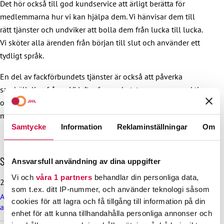
Det hör också till god kundservice att ärligt berätta för
medlemmarna hur vi kan hjälpa dem. Vi hänvisar dem till
rätt tjänster och undviker att bolla dem från lucka till lucka.
Vi sköter alla ärenden från början till slut och använder ett
tydligt språk.
En del av fackförbundets tjänster är också att påverka
samhälleliga frågor. Vi lyfter fram arbetstagarnas perspektiv
och påverkar sakkunnigt arbetslivet. Vårt mål är att våra
medlemmars anställningsvillkor ska hållas i skick.
Samtycke
Information
Reklaminställningar
Om
H
Senaste nyheterna
Ansvarsfull användning av dina uppgifter
o
Vi och
våra 1 partners
behandlar din personliga data,
p
29.6.2026
p
som t.ex. ditt IP-nummer, och använder teknologi såsom
Arbetsdomstolen dömde Helsingfors stad till böter på grund
a
cookies för att lagra och få tillgång till information på din
av brott mot kollektivavtal
ö
enhet för att kunna tillhandahålla personliga annonser och
v