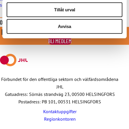
senareläggs, också löneförhöjningspotterna skjuts framåt
Tillåt urval
Dela denna sida
Avvisa
KOM MED I VÅRT STARKA LAG
Share
Share
Share
Share
Share
on
on
by
on
on
BLI MEDLEM
Facebook
X
E-
WhatsApp
Telegram
mail
Förbundet för den offentliga sektorn och välfärdsområdena
JHL
Gatuadress: Sörnäs strandväg 23, 00500 HELSINGFORS
Postadress: PB 101, 00531 HELSINGFORS
Kontaktuppgifter
Regionkontoren