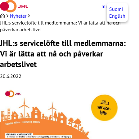
Hoppa
mittJHL
SV
Suomi
till
innehållet
Nyheter
English
JHL:s servicelöfte till medlemmarna: Vi är lätta att nå och
påverkar arbetslivet
JHL:s servicelöfte till medlemmarna:
Vi är lätta att nå och påverkar
arbetslivet
20.6.2022