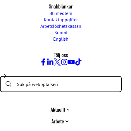
Snabblänkar
Bli medlem
Kontaktuppgifter
Arbetslöshetskassan
Suomi
English
Följ oss
Facebook
LinkedIn
Twitter
Instagram
Youtube
TikTok
Search:
Aktuellt
Arbete