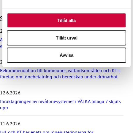
Dessa kan i sin tur kombinera informationen med annan
information som du har tillhandahållit eller som de har
H
samlat in när du har använt deras tjänster.
Senaste nyheterna
Tillåt alla
o
p
29.6.2026
p
Tillåt urval
Arbetsdomstolen dömde Helsingfors stad till böter på grund
a
av brott mot kollektivavtal
ö
v
Avvisa
e
24.6.2026
r
d
Rekommendation till kommuner, välfärdsområden och KT:s
e
företag om lönebetalning och beredskap under drönarhot
s
e
12.6.2026
n
a
Ibruktagningen av nivålönesystemet i VÄLKA bilaga 7 skjuts
s
upp
t
e
11.6.2026
n
y
JHL och KT har enats om lönejusteringarna för