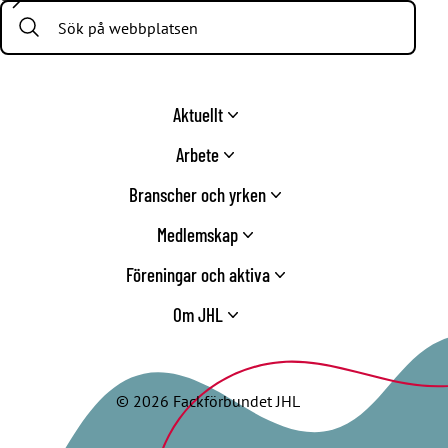
Search:
Aktuellt
Arbete
Branscher och yrken
Medlemskap
Föreningar och aktiva
Om JHL
© 2026 Fackförbundet JHL