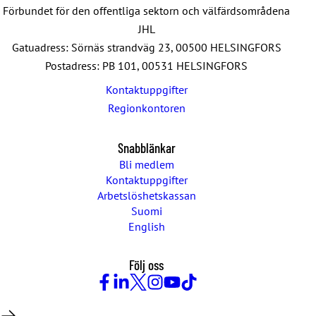
Förbundet för den offentliga sektorn och välfärdsområdena
JHL
Gatuadress: Sörnäs strandväg 23, 00500 HELSINGFORS
Postadress: PB 101, 00531 HELSINGFORS
Kontaktuppgifter
Regionkontoren
Snabblänkar
Bli medlem
Kontaktuppgifter
Arbetslöshetskassan
Suomi
English
Följ oss
Facebook
LinkedIn
Twitter
Instagram
Youtube
TikTok