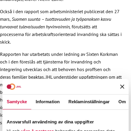
Också i den rapport som arbetsministeriet publicerat den 27
mars,
Suomen suunta – tuottavuuden ja työpanoksen kasvu
turvaavat tulevaisuuden hyvinvoinnin,
förutsätts att
processerna för arbetskraftsorienterad invandring ska sättas i
skick.
Rapporten har utarbetats under ledning av Sixten Korkman
och i den föreslås att tjänsterna för invandring och
integrering utvecklas och att behoven hos proffsen och
deras familjer beaktas. JHL understöder uppfattningen om att
man ska skapa en kundvänlig servicehelhet. JHL anser att
byråkratin kring invandring ska underlättas. Vid
handläggningen av dokument och handlingar ska man
Samtycke
Information
Reklaminställningar
Om
övergå till en modell med ett enda serviceställe och till en
icke-lineär handläggning, så att kunden inte behöver
Ansvarsfull användning av dina uppgifter
springa från ställe till ställe i en viss ordning.