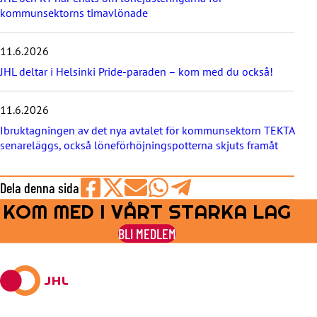
h
kommunsektorns timavlönade
e
t
e
11.6.2026
r
JHL deltar i Helsinki Pride-paraden – kom med du också!
n
a
11.6.2026
Ibruktagningen av det nya avtalet för kommunsektorn TEKTA
senareläggs, också löneförhöjningspotterna skjuts framåt
Dela denna sida
KOM MED I VÅRT STARKA LAG
Share
Share
Share
Share
Share
on
on
by
on
on
BLI MEDLEM
Facebook
X
E-
WhatsApp
Telegram
mail