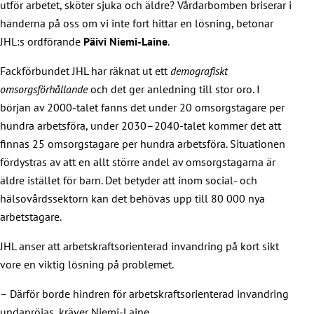
utför arbetet, sköter sjuka och äldre? Vårdarbomben briserar i
händerna på oss om vi inte fort hittar en lösning, betonar
JHL:s ordförande
Päivi Niemi-Laine
.
Fackförbundet JHL har räknat ut ett
demografiskt
omsorgsförhållande
och det ger anledning till stor oro. I
början av 2000-talet fanns det under 20 omsorgstagare per
hundra arbetsföra, under 2030–2040-talet kommer det att
finnas 25 omsorgstagare per hundra arbetsföra. Situationen
fördystras av att en allt större andel av omsorgstagarna är
äldre istället för barn. Det betyder att inom social- och
hälsovårdssektorn kan det behövas upp till 80 000 nya
arbetstagare.
JHL anser att arbetskraftsorienterad invandring på kort sikt
vore en viktig lösning på problemet.
– Därför borde hindren för arbetskraftsorienterad invandring
undanröjas, kräver Niemi-Laine.