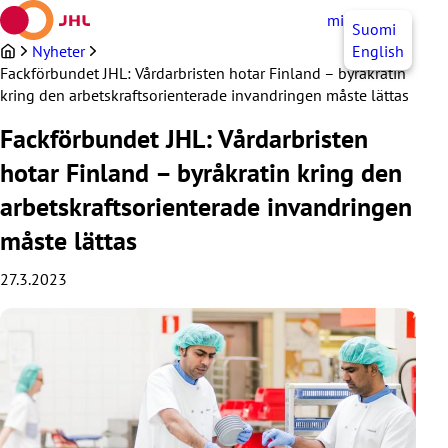
Hoppa
mittJHL
SV
Suomi
till
innehållet
Nyheter
English
Fackförbundet JHL: Vårdarbristen hotar Finland – byråkratin
kring den arbetskraftsorienterade invandringen måste lättas
Fackförbundet JHL: Vårdarbristen
hotar Finland – byråkratin kring den
arbetskraftsorienterade invandringen
måste lättas
27.3.2023