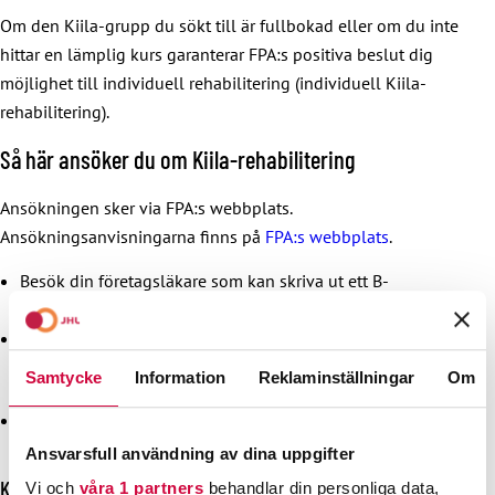
Om den Kiila-grupp du sökt till är fullbokad eller om du inte
hittar en lämplig kurs garanterar FPA:s positiva beslut dig
möjlighet till individuell rehabilitering (individuell Kiila-
rehabilitering).
Så här ansöker du om Kiila-rehabilitering
Ansökningen sker via FPA:s webbplats.
Ansökningsanvisningarna finns på
FPA:s webbplats
.
Besök din företagsläkare som kan skriva ut ett B-
utlåtande.
Fyll i tillsammans med din chef: FPA KU 200r Yrkesinriktad
utredning för KIILA-rehabilitering samt FPA KU 101r
Samtycke
Information
Reklaminställningar
Om
Ansökan till yrkesinriktad rehabilitering.
Skicka in ansökningspappren till FPA, antingen
elektroniskt eller per post.
Ansvarsfull användning av dina uppgifter
Kostnader
Vi och
våra 1 partners
behandlar din personliga data,