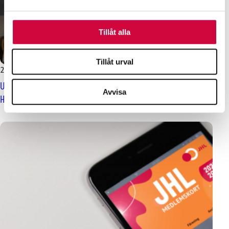
Dessa kan i sin tur kombinera informationen med annan
information som du har tillhandahållit eller som de har
samlat in när du har använt deras tjänster.
Tillåt alla
Tillåt urval
26.9.2024
Nyheter
Utnyttja din medlemsförmån och semestra förmånligt vid
Avvisa
Holiday Clubs semesterorter runtom i Finland!