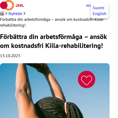
Hoppa
mittJHL
SV
Suomi
till
innehållet
Nyheter
English
Förbättra din arbetsförmåga – ansök om kostnadsfri Kiila-
rehabilitering!
Förbättra din arbetsförmåga – ansök
om kostnadsfri Kiila-rehabilitering!
13.10.2025