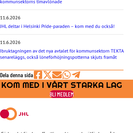
kommunsektorns timavlönade
e
t
e
11.6.2026
r
JHL deltar i Helsinki Pride-paraden – kom med du också!
n
a
11.6.2026
Ibruktagningen av det nya avtalet för kommunsektorn TEKTA
senareläggs, också löneförhöjningspotterna skjuts framåt
Dela denna sida
KOM MED I VÅRT STARKA LAG
Share
Share
Share
Share
Share
on
on
by
on
on
BLI MEDLEM
Facebook
X
E-
WhatsApp
Telegram
mail