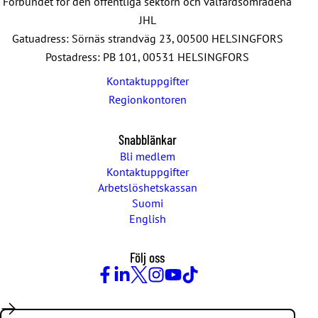
Förbundet för den offentliga sektorn och välfärdsområdena
JHL
Gatuadress: Sörnäs strandväg 23, 00500 HELSINGFORS
Postadress: PB 101, 00531 HELSINGFORS
Kontaktuppgifter
Regionkontoren
Snabblänkar
Bli medlem
Kontaktuppgifter
Arbetslöshetskassan
Suomi
English
Följ oss
Facebook
LinkedIn
Twitter
Instagram
Youtube
TikTok
Search: