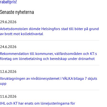
rabattpris!
H
Senaste nyheterna
o
p
29.6.2026
p
Arbetsdomstolen dömde Helsingfors stad till böter på grund
a
av brott mot kollektivavtal
ö
v
e
24.6.2026
r
d
Rekommendation till kommuner, välfärdsområden och KT:s
e
företag om lönebetalning och beredskap under drönarhot
s
e
12.6.2026
n
a
Ibruktagningen av nivålönesystemet i VÄLKA bilaga 7 skjuts
s
upp
t
e
11.6.2026
n
y
JHL och KT har enats om lönejusteringarna för
h