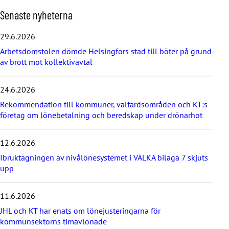
H
Senaste nyheterna
o
p
29.6.2026
p
Arbetsdomstolen dömde Helsingfors stad till böter på grund
a
av brott mot kollektivavtal
ö
v
e
24.6.2026
r
d
Rekommendation till kommuner, välfärdsområden och KT:s
e
företag om lönebetalning och beredskap under drönarhot
s
e
12.6.2026
n
a
Ibruktagningen av nivålönesystemet i VÄLKA bilaga 7 skjuts
s
upp
t
e
11.6.2026
n
y
JHL och KT har enats om lönejusteringarna för
h
kommunsektorns timavlönade
e