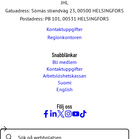
JHL
Gatuadress: Sörnäs strandväg 23, 00500 HELSINGFORS
Postadress: PB 101, 00531 HELSINGFORS
Kontaktuppgifter
Regionkontoren
Snabblänkar
Bli medlem
Kontaktuppgifter
Arbetslöshetskassan
Suomi
English
Följ oss
Facebook
LinkedIn
Twitter
Instagram
Youtube
TikTok
Search: