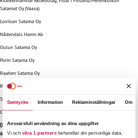
Kvarkenhamnar Aktiebolag, Filial I Finland/Merenkurkun
Satamat Oy (Vaasa)
Loviisan Satama Oy
Nådendals Hamn Ab
Oulun Satama Oy
Porin Satama Oy
Raahen Satama Oy
Rauman Satama Oy
Silverstone Bay Logistics Oy
Samtycke
Information
Reklaminställningar
Om
Olmar Pori Oy
Ansvarsfull användning av dina uppgifter
Den politiska strejken omfattar arbete vid följande
arbetsplatser som följer Avainta-arbetsgivarna rf:s
Vi och
våra 1 partners
behandlar din personliga data,