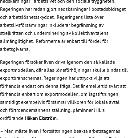
nedskärningar i arbetslivet och den sociala tryggheten.
Regeringen har redan gjort nedskärningar i bostadsbidraget
och arbetslöshetsskyddet. Regeringens lista över
arbetslivsförsämringar inkluderar begränsning av
strejkrätten och underminering av kollektivavtalens
allmängiltighet. Reformerna är enbart till fördel för
arbetsgivarna.
Regeringen försöker även driva igenom den så kallade
exportmodellen, där allas löneförhöjningar skulle bindas till
exportbranschernas. Regeringen har uttryckt vilja att
förhandla endast om denna fråga. Det är emellertid svårt att
förhandla enbart om exportmodellen, om lagstiftningen
samtidigt exempelvis försämrar villkoren för lokala avtal
och förtroendemännens ställning, påminner JHL:s
ordförande
Håkan Ekström
.
– Man måste även i fortsättningen beakta arbetstagarnas