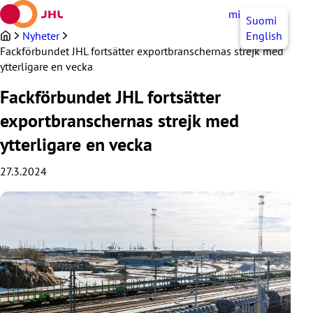
Hoppa
mittJHL
SV
Suomi
till
innehållet
Nyheter
English
Fackförbundet JHL fortsätter exportbranschernas strejk med
ytterligare en vecka
Fackförbundet JHL fortsätter
exportbranschernas strejk med
ytterligare en vecka
27.3.2024