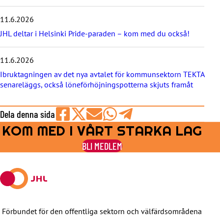
t
e
11.6.2026
r
JHL deltar i Helsinki Pride-paraden – kom med du också!
n
a
11.6.2026
Ibruktagningen av det nya avtalet för kommunsektorn TEKTA
senareläggs, också löneförhöjningspotterna skjuts framåt
Dela denna sida
KOM MED I VÅRT STARKA LAG
Share
Share
Share
Share
Share
on
on
by
on
on
BLI MEDLEM
Facebook
X
E-
WhatsApp
Telegram
mail
Förbundet för den offentliga sektorn och välfärdsområdena