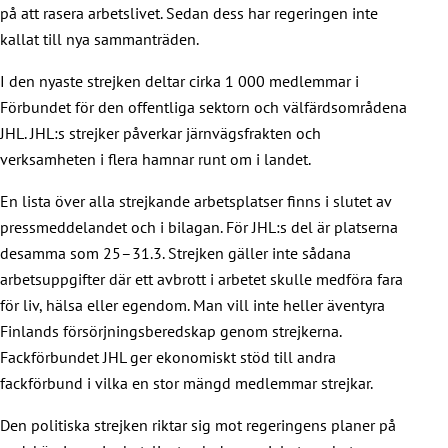
på att rasera arbetslivet. Sedan dess har regeringen inte
kallat till nya sammanträden.
I den nyaste strejken deltar cirka 1 000 medlemmar i
Förbundet för den offentliga sektorn och välfärdsområdena
JHL. JHL:s strejker påverkar järnvägsfrakten och
verksamheten i flera hamnar runt om i landet.
En lista över alla strejkande arbetsplatser finns i slutet av
pressmeddelandet och i bilagan. För JHL:s del är platserna
desamma som 25–31.3. Strejken gäller inte sådana
arbetsuppgifter där ett avbrott i arbetet skulle medföra fara
för liv, hälsa eller egendom. Man vill inte heller äventyra
Finlands försörjningsberedskap genom strejkerna.
Fackförbundet JHL ger ekonomiskt stöd till andra
fackförbund i vilka en stor mängd medlemmar strejkar.
Den politiska strejken riktar sig mot regeringens planer på