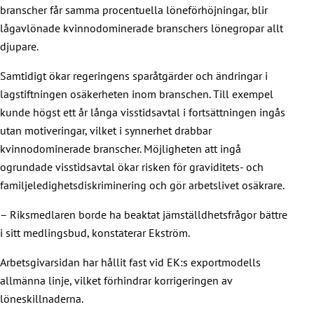
branscher får samma procentuella löneförhöjningar, blir
lågavlönade kvinnodominerade branschers lönegropar allt
djupare.
Samtidigt ökar regeringens sparåtgärder och ändringar i
lagstiftningen osäkerheten inom branschen. Till exempel
kunde högst ett år långa visstidsavtal i fortsättningen ingås
utan motiveringar, vilket i synnerhet drabbar
kvinnodominerade branscher. Möjligheten att ingå
ogrundade visstidsavtal ökar risken för graviditets- och
familjeledighetsdiskriminering och gör arbetslivet osäkrare.
– Riksmedlaren borde ha beaktat jämställdhetsfrågor bättre
i sitt medlingsbud, konstaterar Ekström.
Arbetsgivarsidan har hållit fast vid EK:s exportmodells
allmänna linje, vilket förhindrar korrigeringen av
löneskillnaderna.