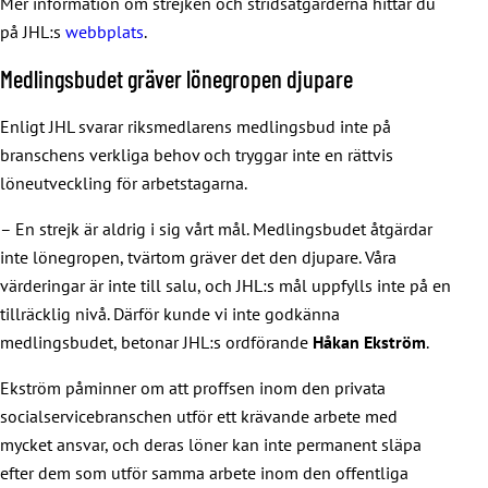
Mer information om strejken och stridsåtgärderna hittar du
på JHL:s
webbplats
.
Medlingsbudet gräver lönegropen djupare
Enligt JHL svarar riksmedlarens medlingsbud inte på
branschens verkliga behov och tryggar inte en rättvis
löneutveckling för arbetstagarna.
– En strejk är aldrig i sig vårt mål. Medlingsbudet åtgärdar
inte lönegropen, tvärtom gräver det den djupare. Våra
värderingar är inte till salu, och JHL:s mål uppfylls inte på en
tillräcklig nivå. Därför kunde vi inte godkänna
medlingsbudet, betonar JHL:s ordförande
Håkan Ekström
.
Ekström påminner om att proffsen inom den privata
socialservicebranschen utför ett krävande arbete med
mycket ansvar, och deras löner kan inte permanent släpa
efter dem som utför samma arbete inom den offentliga