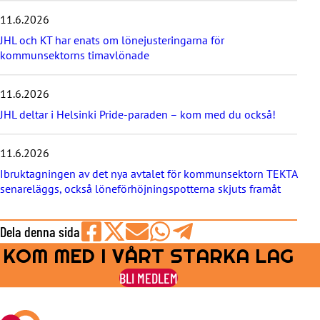
e
11.6.2026
n
y
JHL och KT har enats om lönejusteringarna för
h
kommunsektorns timavlönade
e
t
e
11.6.2026
r
JHL deltar i Helsinki Pride-paraden – kom med du också!
n
a
11.6.2026
Ibruktagningen av det nya avtalet för kommunsektorn TEKTA
senareläggs, också löneförhöjningspotterna skjuts framåt
Dela denna sida
KOM MED I VÅRT STARKA LAG
Share
Share
Share
Share
Share
on
on
by
on
on
BLI MEDLEM
Facebook
X
E-
WhatsApp
Telegram
mail