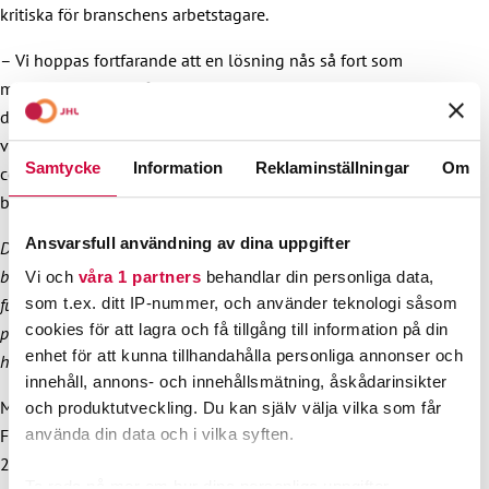
kritiska för branschens arbetstagare.
– Vi hoppas fortfarande att en lösning nås så fort som
möjligt. Men den måste vara rättvis för arbetstagarna, för
deras arbete är nödvändigt för det finländska
välfärdssamhället. Vi kan inte godkänna ett avtal som
Samtycke
Information
Reklaminställningar
Om
cementerar lönedumpning och äventyrar branschens framtid,
betonar Ekström.
Ansvarsfull användning av dina uppgifter
Den privata socialservicebranschens kollektivavtal tillämpas
bland annat inom tjänster för äldre och personer med
Vi och
våra 1 partners
behandlar din personliga data,
funktionsnedsättningar, vid äldreboenden, mödra- och skyddshem,
som t.ex. ditt IP-nummer, och använder teknologi såsom
cookies för att lagra och få tillgång till information på din
privata barnskyddsanstalter, för personliga assistenter och inom
enhet för att kunna tillhandahålla personliga annonser och
hemtjänsten. 90 procent av arbetstagarna är kvinnor.
innehåll, annons- och innehållsmätning, åskådarinsikter
Mer information:
och produktutveckling. Du kan själv välja vilka som får
Fackförbundet JHL:s ordförande Håkan Ekström, 040 828
använda din data och i vilka syften.
2865
Ta reda på mer om hur dina personliga uppgifter