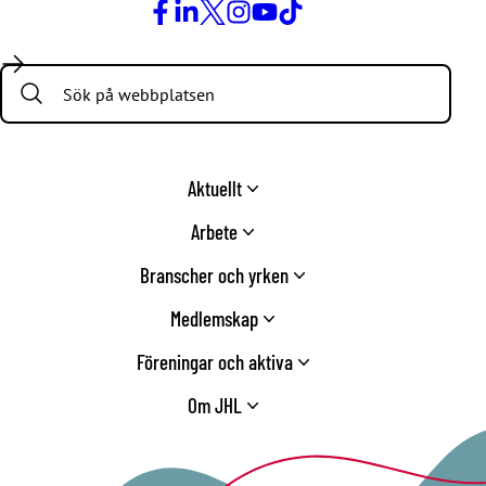
Facebook
LinkedIn
Twitter
Instagram
Youtube
TikTok
Search:
Aktuellt
Arbete
Branscher och yrken
Medlemskap
Föreningar och aktiva
Om JHL