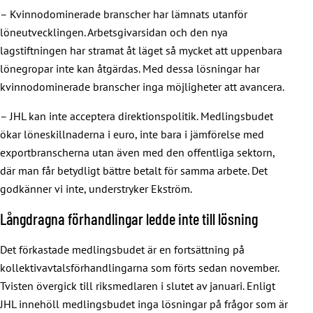
– Kvinnodominerade branscher har lämnats utanför
löneutvecklingen. Arbetsgivarsidan och den nya
lagstiftningen har stramat åt läget så mycket att uppenbara
lönegropar inte kan åtgärdas. Med dessa lösningar har
kvinnodominerade branscher inga möjligheter att avancera.
– JHL kan inte acceptera direktionspolitik. Medlingsbudet
ökar löneskillnaderna i euro, inte bara i jämförelse med
exportbranscherna utan även med den offentliga sektorn,
där man får betydligt bättre betalt för samma arbete. Det
godkänner vi inte, understryker Ekström.
Långdragna förhandlingar ledde inte till lösning
Det förkastade medlingsbudet är en fortsättning på
kollektivavtalsförhandlingarna som förts sedan november.
Tvisten övergick till riksmedlaren i slutet av januari. Enligt
JHL innehöll medlingsbudet inga lösningar på frågor som är