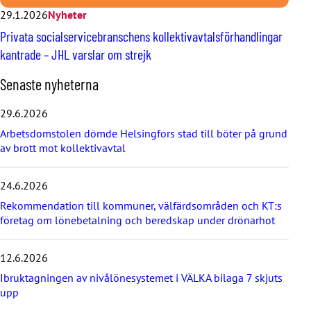
29.1.2026
Nyheter
Privata socialservicebranschens kollektivavtalsförhandlingar
kantrade – JHL varslar om strejk
H
Senaste nyheterna
o
p
29.6.2026
p
Arbetsdomstolen dömde Helsingfors stad till böter på grund
a
av brott mot kollektivavtal
ö
v
e
24.6.2026
r
d
Rekommendation till kommuner, välfärdsområden och KT:s
e
företag om lönebetalning och beredskap under drönarhot
s
e
12.6.2026
n
a
Ibruktagningen av nivålönesystemet i VÄLKA bilaga 7 skjuts
s
upp
t