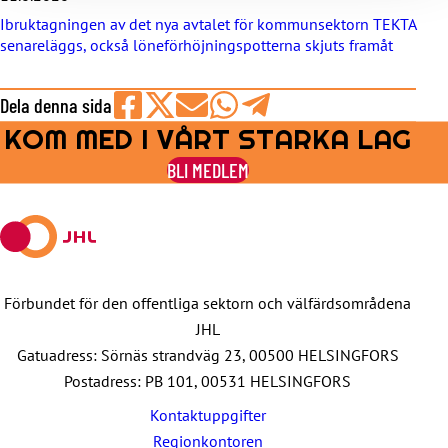
Ibruktagningen av det nya avtalet för kommunsektorn TEKTA
senareläggs, också löneförhöjningspotterna skjuts framåt
Dela denna sida
KOM MED I VÅRT STARKA LAG
Share
Share
Share
Share
Share
on
on
by
on
on
BLI MEDLEM
Facebook
X
E-
WhatsApp
Telegram
mail
Förbundet för den offentliga sektorn och välfärdsområdena
JHL
Gatuadress: Sörnäs strandväg 23, 00500 HELSINGFORS
Postadress: PB 101, 00531 HELSINGFORS
Kontaktuppgifter
Regionkontoren