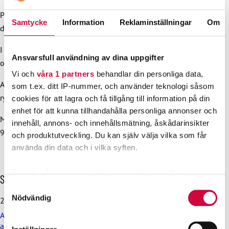
Personalrepresentanternas arvoden höjs med 2,6 procent
Samtycke
Information
Reklaminställningar
Om
den 1 juni.
I övrigt förblir kollektivavtalet för Arbetshälsoinstitutet
Ansvarsfull användning av dina uppgifter
oförändrat.
Vi och
våra 1 partners
behandlar din personliga data,
Avtalsparter utöver fackförbundet JHL är Jyty, FOSU och Sote
som t.ex. ditt IP-nummer, och använder teknologi såsom
ry samt arbetsgivarens representant Hali ry.
cookies för att lagra och få tillgång till information på din
enhet för att kunna tillhandahålla personliga annonser och
Mer information: avtalsexpert Kaisa Palohonka, tfn 046
innehåll, annons- och innehållsmätning, åskådarinsikter
9213 137
och produktutveckling. Du kan själv välja vilka som får
använda din data och i vilka syften.
Ta reda på mer om hur dina personliga uppgifter
H
Senaste nyheterna
behandlas och ställ in dina preferenser i
detaljsektionen
.
o
Samtyckesval
p
Du kan ändra eller dra tillbaka ditt samtycke när som
Nödvändig
29.6.2026
p
helst från cookie-förklaringen.
Arbetsdomstolen dömde Helsingfors stad till böter på grund
a
av brott mot kollektivavtal
ö