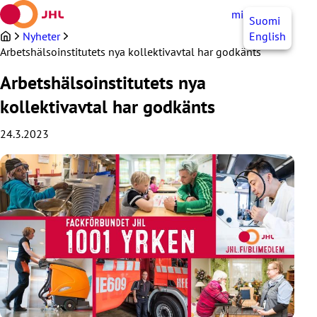
Hoppa
mittJHL
SV
Suomi
till
innehållet
Nyheter
English
Arbetshälsoinstitutets nya kollektivavtal har godkänts
Arbetshälsoinstitutets nya
kollektivavtal har godkänts
24.3.2023