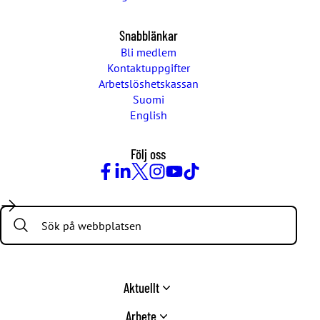
Snabblänkar
Bli medlem
Kontaktuppgifter
Arbetslöshetskassan
Suomi
English
Följ oss
Facebook
LinkedIn
Twitter
Instagram
Youtube
TikTok
Search:
Aktuellt
Arbete