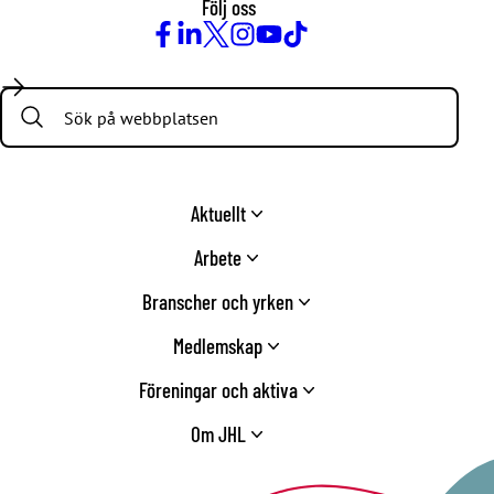
Följ oss
Facebook
LinkedIn
Twitter
Instagram
Youtube
TikTok
Search:
Aktuellt
Arbete
Branscher och yrken
Medlemskap
Föreningar och aktiva
Om JHL