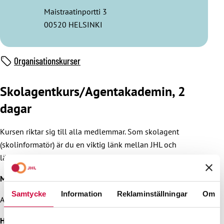
Maistraatinportti 3
00520 HELSINKI
Organisationskurser
Skolagentkurs/Agentakademin, 2
dagar
Kursen riktar sig till alla medlemmar. Som skolagent
(skolinformatör) är du en viktig länk mellan JHL och
läroinrättningar samt studerande.
Målgrupp
Samtycke
Information
Reklaminställningar
Om
Alla intresserade medlemmar
Huvudinnehåll