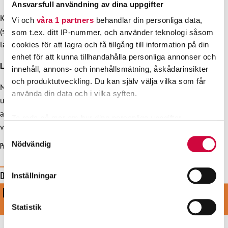
Ansvarsfull användning av dina uppgifter
Kursen riktar sig till alla medlemmar. Som skolagent
Vi och
våra 1 partners
behandlar din personliga data,
(skolinformatör) är du en viktig länk mellan JHL och
som t.ex. ditt IP-nummer, och använder teknologi såsom
läroinrättningar samt studerande.
cookies för att lagra och få tillgång till information på din
enhet för att kunna tillhandahålla personliga annonser och
Lärandemål
innehåll, annons- och innehållsmätning, åskådarinsikter
och produktutveckling. Du kan själv välja vilka som får
Målsättningen med kursen är att ge färdigheter för att kunna
använda din data och i vilka syften.
utföra grundläggande uppgifter som skolagent. Att hålla
arbetslivsinformation och aulainfo samt callcenter-
Ta reda på mer om hur dina personliga uppgifter
verksamhet.
behandlas och ställ in dina preferenser i
detaljsektionen
.
Samtyckesval
Du kan ändra eller dra tillbaka ditt samtycke när som
Nödvändig
Print
helst från cookie-förklaringen.
Dela denna sida
Inställningar
Vi använder enhetsidentifierare för att anpassa innehållet
KOM MED I VÅRT STARKA LAG
Share
Share
Share
Share
Share
och annonserna till användarna, tillhandahålla funktioner
on
on
by
on
on
för sociala medier och analysera vår trafik. Vi
BLI MEDLEM
Statistik
Facebook
X
E-
WhatsApp
Telegram
vidarebefordrar även sådana identifierare och annan
mail
information från din enhet till de sociala medier och