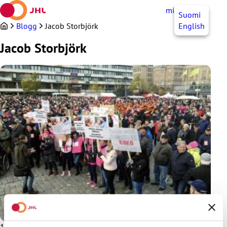
Hoppa
mittJHL
SV
Suomi
till
innehållet
Blogg
Jacob Storbjörk
English
Jacob Storbjörk
1.11.2016