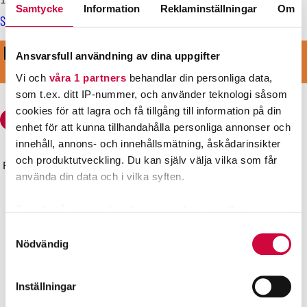
Samtycke
Information
Reklaminställningar
Om
Svenskspråkig specialsjukvård måste tryggas
KOM MED I VÅRT STARKA LAG
Ansvarsfull användning av dina uppgifter
BLI MEDLEM
Vi och
våra 1 partners
behandlar din personliga data,
som t.ex. ditt IP-nummer, och använder teknologi såsom
cookies för att lagra och få tillgång till information på din
enhet för att kunna tillhandahålla personliga annonser och
innehåll, annons- och innehållsmätning, åskådarinsikter
och produktutveckling. Du kan själv välja vilka som får
Förbundet för den offentliga sektorn och välfärdsområdena
använda din data och i vilka syften.
JHL
Gatuadress: Sörnäs strandväg 23, 00500 HELSINGFORS
Ta reda på mer om hur dina personliga uppgifter
Postadress: PB 101, 00531 HELSINGFORS
behandlas och ställ in dina preferenser i
detaljsektionen
.
Samtyckesval
Kontaktuppgifter
Du kan ändra eller dra tillbaka ditt samtycke när som
Nödvändig
helst från cookie-förklaringen.
Regionkontoren
Inställningar
Vi använder enhetsidentifierare för att anpassa innehållet
Snabblänkar