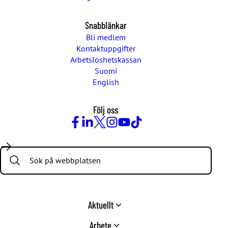
Snabblänkar
Bli medlem
Kontaktuppgifter
Arbetslöshetskassan
Suomi
English
Följ oss
Facebook
LinkedIn
Twitter
Instagram
Youtube
TikTok
Search:
Aktuellt
Arbete