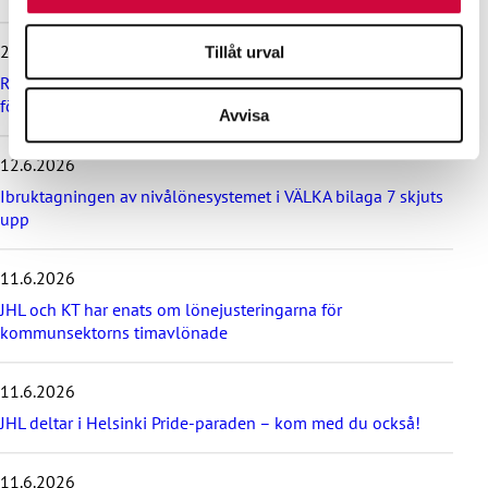
v
e
24.6.2026
Tillåt urval
r
d
Rekommendation till kommuner, välfärdsområden och KT:s
e
företag om lönebetalning och beredskap under drönarhot
Avvisa
s
e
12.6.2026
n
a
Ibruktagningen av nivålönesystemet i VÄLKA bilaga 7 skjuts
s
upp
t
e
11.6.2026
n
y
JHL och KT har enats om lönejusteringarna för
h
kommunsektorns timavlönade
e
t
e
11.6.2026
r
JHL deltar i Helsinki Pride-paraden – kom med du också!
n
a
11.6.2026