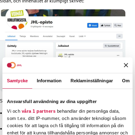
sidan, och innehållet är klumpigt skrivet:
Samtycke
Information
Reklaminställningar
Om
Så känner du igen ett falskt konto på Facebook:
Ansvarsfull användning av dina uppgifter
Vi och
våra 1 partners
behandlar din personliga data,
Ingen eller bara ett par personer följer eller gillar sidan.
som t.ex. ditt IP-nummer, och använder teknologi såsom
Följarna kan vara andra falska konton.
cookies för att lagra och få tillgång till information på din
Sidan har inte publicerat mycket, kanske bara ett inlägg
enhet för att kunna tillhandahålla personliga annonser och