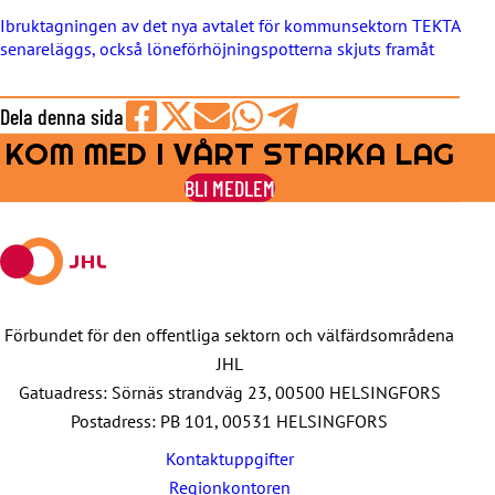
Ibruktagningen av det nya avtalet för kommunsektorn TEKTA
senareläggs, också löneförhöjningspotterna skjuts framåt
Dela denna sida
KOM MED I VÅRT STARKA LAG
Share
Share
Share
Share
Share
on
on
by
on
on
BLI MEDLEM
Facebook
X
E-
WhatsApp
Telegram
mail
Förbundet för den offentliga sektorn och välfärdsområdena
JHL
Gatuadress: Sörnäs strandväg 23, 00500 HELSINGFORS
Postadress: PB 101, 00531 HELSINGFORS
Kontaktuppgifter
Regionkontoren