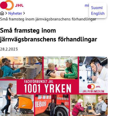
Hoppa
mittJHL
SV
Suomi
till
innehållet
Nyheter
English
Små framsteg inom järnvägsbranschens förhandlingar
Små framsteg inom
järnvägsbranschens förhandlingar
28.2.2023