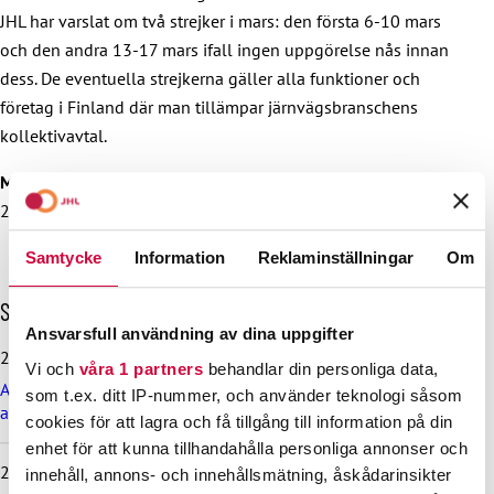
JHL har varslat om två strejker i mars: den första 6-10 mars
och den andra 13-17 mars ifall ingen uppgörelse nås innan
dess. De eventuella strejkerna gäller alla funktioner och
företag i Finland där man tillämpar järnvägsbranschens
kollektivavtal.
Mer information:
förhandlingschef Teppo Järnstedt 050 537
2412
Samtycke
Information
Reklaminställningar
Om
H
Senaste nyheterna
o
Ansvarsfull användning av dina uppgifter
p
29.6.2026
Vi och
våra 1 partners
behandlar din personliga data,
p
Arbetsdomstolen dömde Helsingfors stad till böter på grund
a
som t.ex. ditt IP-nummer, och använder teknologi såsom
av brott mot kollektivavtal
ö
cookies för att lagra och få tillgång till information på din
v
enhet för att kunna tillhandahålla personliga annonser och
e
24.6.2026
innehåll, annons- och innehållsmätning, åskådarinsikter
r