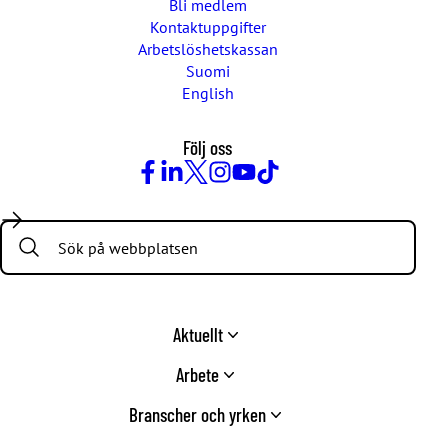
Bli medlem
Kontaktuppgifter
Arbetslöshetskassan
Suomi
English
Följ oss
Facebook
LinkedIn
Twitter
Instagram
Youtube
TikTok
Search:
Aktuellt
Arbete
Branscher och yrken