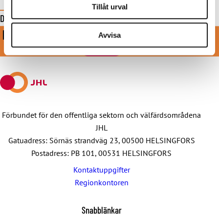
Tillåt urval
Dela denna sida
KOM MED I VÅRT STARKA LAG
Share
Share
Share
Share
Share
Avvisa
on
on
by
on
on
BLI MEDLEM
Facebook
X
E-
WhatsApp
Telegram
mail
Förbundet för den offentliga sektorn och välfärdsområdena
JHL
Gatuadress: Sörnäs strandväg 23, 00500 HELSINGFORS
Postadress: PB 101, 00531 HELSINGFORS
Kontaktuppgifter
Regionkontoren
Snabblänkar