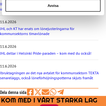
a
Ibruktagningen av nivålönesystemet i VÄLKA bilaga 7 skjuts
Avvisa
s
upp
t
e
11.6.2026
n
y
JHL och KT har enats om lönejusteringarna för
h
kommunsektorns timavlönade
e
t
e
11.6.2026
r
JHL deltar i Helsinki Pride-paraden – kom med du också!
n
a
11.6.2026
Ibruktagningen av det nya avtalet för kommunsektorn TEKTA
senareläggs, också löneförhöjningspotterna skjuts framåt
Dela denna sida
KOM MED I VÅRT STARKA LAG
Share
Share
Share
Share
Share
on
on
by
on
on