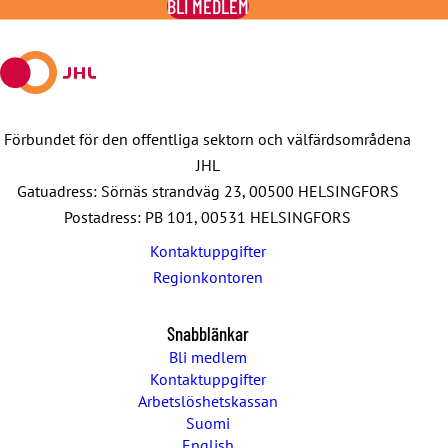
BLI MEDLEM
Facebook
X
E-
WhatsApp
Telegram
mail
Förbundet för den offentliga sektorn och välfärdsområdena
JHL
Gatuadress: Sörnäs strandväg 23, 00500 HELSINGFORS
Postadress: PB 101, 00531 HELSINGFORS
Kontaktuppgifter
Regionkontoren
Snabblänkar
Bli medlem
Kontaktuppgifter
Arbetslöshetskassan
Suomi
English