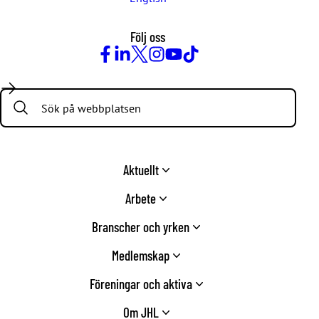
Följ oss
Facebook
LinkedIn
Twitter
Instagram
Youtube
TikTok
Search:
Aktuellt
Arbete
Branscher och yrken
Medlemskap
Föreningar och aktiva
Om JHL