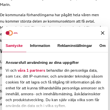
Marin.
De kommunala förhandlingarna har pågått hela våren men
nu kommer största delen av kommunsektorn att få avtal.
Marin tackade JHL för en lösningsorienterad attityd för att nå
en ett förhandlingsresultat som ger arbetsfred i
kommunsektorn.
Samtycke
Information
Reklaminställningar
Om
Vi måste hålla fast vid välfärdsmodellen
Utöver avtalsförhandlingarna talade Marin om det
Ansvarsfull användning av dina uppgifter
finländska samhällets styrkor, som har burit oss förbi
Vi och
våra 1 partners
behandlar din personliga data,
pandemiåren.
som t.ex. ditt IP-nummer, och använder teknologi såsom
cookies för att lagra och få tillgång till information på din
– En stark nordisk välfärdsstat ger en grundmurad känsla av
enhet för att kunna tillhandahålla personliga annonser och
förtroende som syns i form av förtroende för myndigheter,
innehåll, annons- och innehållsmätning, åskådarinsikter
politiska beslutsfattare och den offentliga sektorns
och produktutveckling. Du kan själv välja vilka som får
arbetstagare.
använda din data och i vilka syften.