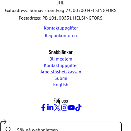
JHL
Gatuadress: Sörnäs strandväg 23, 00500 HELSINGFORS
Postadress: PB 101, 00531 HELSINGFORS
Kontaktuppgifter
Regionkontoren
Snabblänkar
Bli medlem
Kontaktuppgifter
Arbetslöshetskassan
Suomi
English
Följ oss
Facebook
LinkedIn
Twitter
Instagram
Youtube
TikTok
Search: