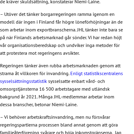
de kräver skuldsättning, konstaterar Niemi-Laine.
– Utöver det tänker borgarregeringen ramma igenom en
modell där ingen i Finland får högre löneförhöjningar än de
som arbetar inom exportbranscherna. JHL tänker inte bara se
på när Finlands arbetsmarknad går sönder. Vi har redan höjt
vår organisationsberedskap och undviker inga metoder för
att protestera mot regeringens avsikter.
Regeringen tänker även rubba arbetsmarknaden genom att
strama åt villkoren för invandring.
Enligt statistikscentralens
sysselsättningsstatistik
sysselsatte enbart vård- och
omsorgstjänsterna 16 500 arbetstagare med utländsk
bakgrund år 2021. Många JHL-medlemmar arbetar inom
dessa branscher, betonar Niemi-Laine.
– Vi behöver arbetskraftsinvandring, men nu försvårar
regeringspartierna processen bland annat genom att göra
familjeåterförening svårare och höja inkomstgränserna. Jag