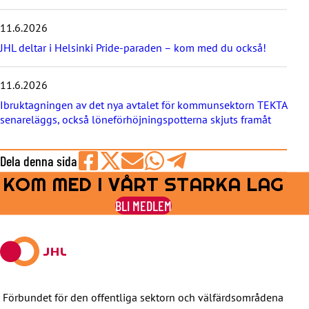
t
e
11.6.2026
r
JHL deltar i Helsinki Pride-paraden – kom med du också!
n
a
11.6.2026
Ibruktagningen av det nya avtalet för kommunsektorn TEKTA
senareläggs, också löneförhöjningspotterna skjuts framåt
Dela denna sida
KOM MED I VÅRT STARKA LAG
Share
Share
Share
Share
Share
on
on
by
on
on
BLI MEDLEM
Facebook
X
E-
WhatsApp
Telegram
mail
Förbundet för den offentliga sektorn och välfärdsområdena