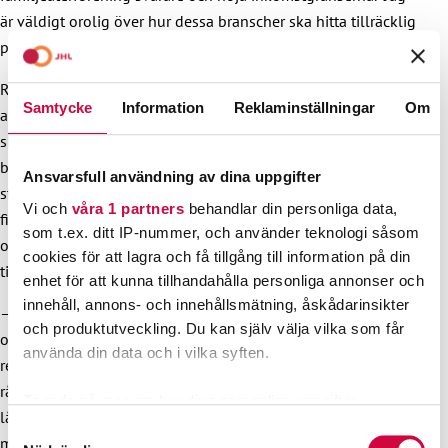
är väldigt orolig över hur dessa branscher ska hitta tillräcklig
personal i framtiden.
Regeringspartiernas valkampanjer innehöll stora löften om
Samtycke
Information
Reklaminställningar
Om
att sätta Finlands ekonomi i skick och stoppa
skuldsättningen. I verkligheten ökar
Riikka Purras
första
budgetproposition statsskulden med tio miljarder, minskar
Ansvarsfull användning av dina uppgifter
statens inkomster via skattelättnader och urholkar
Vi och
våra 1 partners
behandlar din personliga data,
finansieringsgrunden för våra offentliga tjänster. Det förblir
som t.ex. ditt IP-nummer, och använder teknologi såsom
oklart hur denna budget garanterar att alla har jämlik
cookies för att lagra och få tillgång till information på din
tillgång till bland annat social- och hälsovårdstjänster.
enhet för att kunna tillhandahålla personliga annonser och
innehåll, annons- och innehållsmätning, åskådarinsikter
– Först naggar politiker finansieringen i kanten, och sedan
och produktutveckling. Du kan själv välja vilka som får
oroar de sig över att pengarna inte räcker till. Sedan för
använda din data och i vilka syften.
regeringen igenom mer nedskärningar, eftersom vi ”inte har
råd” med tjänsterna. Jag frågar mig hur detta gagnar
Ta reda på mer om hur dina personliga uppgifter
lågavlönade skattebetalare, som inte till exempel har råd
behandlas och ställ in dina preferenser i
detaljsektionen
.
Samtyckesval
med dyra privatläkarbesök, avfyrar Niemi-Laine.