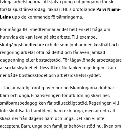
tvinga arbetstagarna att själva punga ut pengarna för sin
första sjukfrånvarodag, räknar JHL:s ordförande
Päivi Niemi-
Laine
upp de kommande försämringarna.
För många JHL-medlemmar är det helt enkelt fråga om
huruvida de kan leva på sitt arbete. Till exempel
skolgångshandledare och de som jobbar med kosthåll och
rengöring arbetar ofta på deltid och får även jämkad
dagpenning eller bostadsstöd. För lågavlönade arbetstagare
är socialskyddet ett livsvillkor. Nu tänker regeringen skära
ner både bostadsstödet och arbetslöshetsskyddet.
– Jag är väldigt orolig över hur nedskärningarna drabbar
barn och unga. Finansieringen för utbildning skärs ner,
småbarnspedagogiken får otillräckligt stöd. Regeringen vill
inte skuldsätta framtidens barn och unga, men är redo att
skära ner från dagens barn och unga. Det kan vi inte
acceptera. Barn, unga och familjer behöver stöd nu, även om