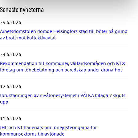
H
Senaste nyheterna
o
p
29.6.2026
p
Arbetsdomstolen dömde Helsingfors stad till böter på grund
a
av brott mot kollektivavtal
ö
v
e
24.6.2026
r
d
Rekommendation till kommuner, välfärdsområden och KT:s
e
företag om lönebetalning och beredskap under drönarhot
s
e
12.6.2026
n
a
Ibruktagningen av nivålönesystemet i VÄLKA bilaga 7 skjuts
s
upp
t
e
11.6.2026
n
y
JHL och KT har enats om lönejusteringarna för
h
kommunsektorns timavlönade
e