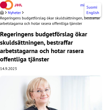
Hoppa
mittJHL
SV
Suomi
till
innehållet
Nyheter
English
Regeringens budgetförslag ökar skuldsättningen, bestraffar
arbetstagarna och hotar rasera offentliga tjänster
Regeringens budgetförslag ökar
skuldsättningen, bestraffar
arbetstagarna och hotar rasera
offentliga tjänster
14.9.2023