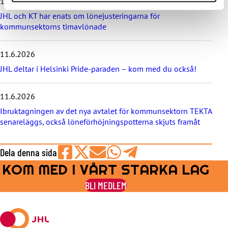
11.6.2026
n
y
JHL och KT har enats om lönejusteringarna för
h
kommunsektorns timavlönade
e
t
e
11.6.2026
r
JHL deltar i Helsinki Pride-paraden – kom med du också!
n
a
11.6.2026
Ibruktagningen av det nya avtalet för kommunsektorn TEKTA
senareläggs, också löneförhöjningspotterna skjuts framåt
Dela denna sida
KOM MED I VÅRT STARKA LAG
Share
Share
Share
Share
Share
on
on
by
on
on
BLI MEDLEM
Facebook
X
E-
WhatsApp
Telegram
mail