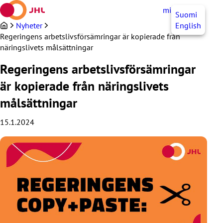
Hoppa
mittJHL
SV
Suomi
till
innehållet
Nyheter
English
Regeringens arbetslivsförsämringar är kopierade från
näringslivets målsättningar
Regeringens arbetslivsförsämringar
är kopierade från näringslivets
målsättningar
15.1.2024