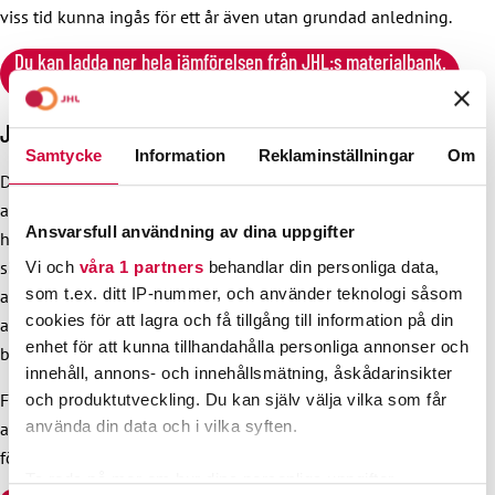
viss tid kunna ingås för ett år även utan grundad anledning.
Du kan ladda ner hela jämförelsen från JHL:s materialbank.
Dela gärna!
JHL är alltid på arbetstagares och arbetslösas sida
Samtycke
Information
Reklaminställningar
Om
Den nya regeringens planerade försämringar i det finländska
arbetslivet och raserande av låginkomsttagares socialskydd
Ansvarsfull användning av dina uppgifter
har varit brutala att lyssna på. Fackförbundet JHL har motsatt
sig regeringens nedskärningar bland annat med strejker och
Vi och
våra 1 partners
behandlar din personliga data,
som t.ex. ditt IP-nummer, och använder teknologi såsom
andra stridsåtgärder.
#VägandeSkäl
är FFC:s och de FFC-
cookies för att lagra och få tillgång till information på din
anslutna fackförbundens nödrop för den arbetande
enhet för att kunna tillhandahålla personliga annonser och
befolkningen.
innehåll, annons- och innehållsmätning, åskådarinsikter
Fackförbundet JHL försvarar alltid arbetstagarnas och de
och produktutveckling. Du kan själv välja vilka som får
använda din data och i vilka syften.
arbetslösas rättigheter. När det stormar i arbetslivet är vi här
för dig.
Ta reda på mer om hur dina personliga uppgifter