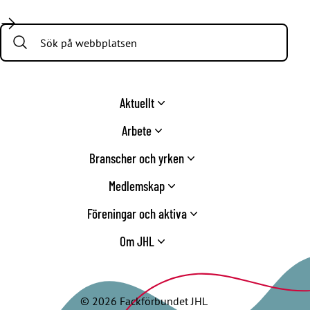
Facebook
LinkedIn
Twitter
Instagram
Youtube
TikTok
Search:
Aktuellt
Arbete
Branscher och yrken
Medlemskap
Föreningar och aktiva
Om JHL
© 2026 Fackförbundet JHL