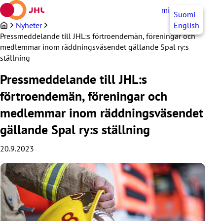
Hoppa
mittJHL
SV
Suomi
till
innehållet
Nyheter
English
Pressmeddelande till JHL:s förtroendemän, föreningar och
medlemmar inom räddningsväsendet gällande Spal ry:s
ställning
Pressmeddelande till JHL:s
förtroendemän, föreningar och
medlemmar inom räddningsväsendet
gällande Spal ry:s ställning
20.9.2023