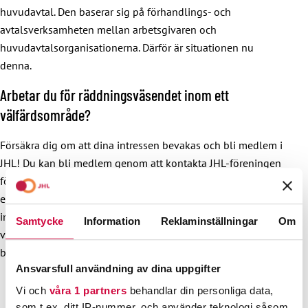
huvudavtal. Den baserar sig på förhandlings- och
avtalsverksamheten mellan arbetsgivaren och
huvudavtalsorganisationerna. Därför är situationen nu
denna.
Arbetar du för räddningsväsendet inom ett
välfärdsområde?
Försäkra dig om att dina intressen bevakas och bli medlem i
JHL! Du kan bli medlem genom att kontakta JHL-föreningen
för ditt eget välfärdsområde (räddningsväsendets förening
eller välfärdsområdets förening). Om du behöver mer
information om närmaste förening kan
Samtycke
Information
Reklaminställningar
Om
våra
regionkontor
hjälpa dig. Du kan få ökad trygghet och
bli
medlem i JHL även på webben.
Ansvarsfull användning av dina uppgifter
Vi och
våra 1 partners
behandlar din personliga data,
som t.ex. ditt IP-nummer, och använder teknologi såsom