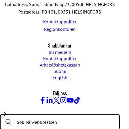
Gatuadress: Sörnäs strandväg 23, 00500 HELSINGFORS
Postadress: PB 101, 00531 HELSINGFORS
Kontaktuppgifter
Regionkontoren
Snabblänkar
Bli medlem
Kontaktuppgifter
Arbetslöshetskassan
Suomi
English
Följ oss
Facebook
LinkedIn
Twitter
Instagram
Youtube
TikTok
Search: