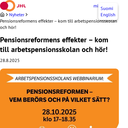
Hoppa
mittJHL
SV
Suomi
till
innehållet
Nyheter
English
Pensionsreformens effekter – kom till arbetspensionsskolan
och hör!
Pensionsreformens effekter – kom
till arbetspensionsskolan och hör!
28.8.2025