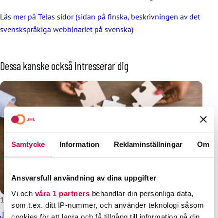
Läs mer på Telas sidor (sidan på finska, beskrivningen av det
svenskspråkiga webbinariet på svenska)
Dessa kanske också intresserar dig
Samtycke
Information
Reklaminställningar
Om
Ansvarsfull användning av dina uppgifter
Vi och
våra 1 partners
behandlar din personliga data,
15.8.2025
Nyheter
som t.ex. ditt IP-nummer, och använder teknologi såsom
JHL-medlem: Ansök om FFC:s kulturstipendier före utgången
cookies för att lagra och få tillgång till information på din