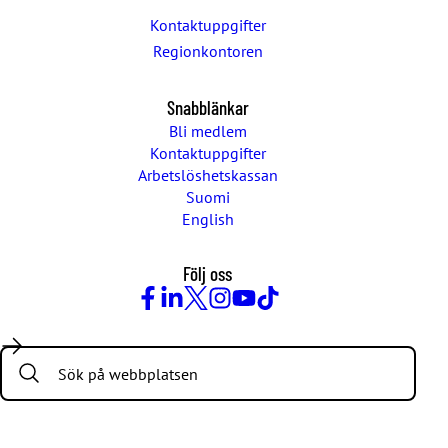
Kontaktuppgifter
Regionkontoren
Snabblänkar
Bli medlem
Kontaktuppgifter
Arbetslöshetskassan
Suomi
English
Följ oss
Facebook
LinkedIn
Twitter
Instagram
Youtube
TikTok
Search: