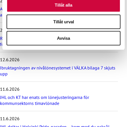
29.6.2026
samlat in när du har använt deras tjänster.
p
Tillåt alla
Arbetsdomstolen dömde Helsingfors stad till böter på grund
a
av brott mot kollektivavtal
ö
v
Tillåt urval
e
24.6.2026
r
d
Rekommendation till kommuner, välfärdsområden och KT:s
Avvisa
e
företag om lönebetalning och beredskap under drönarhot
s
e
12.6.2026
n
a
Ibruktagningen av nivålönesystemet i VÄLKA bilaga 7 skjuts
s
upp
t
e
11.6.2026
n
y
JHL och KT har enats om lönejusteringarna för
h
kommunsektorns timavlönade
e
t
e
11.6.2026
r
JHL deltar i Helsinki Pride-paraden – kom med du också!