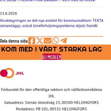
n
a
11.6.2026
Ibruktagningen av det nya avtalet för kommunsektorn TEKTA
senareläggs, också löneförhöjningspotterna skjuts framåt
Dela denna sida
KOM MED I VÅRT STARKA LAG
Share
Share
Share
Share
Share
on
on
by
on
on
BLI MEDLEM
Facebook
X
E-
WhatsApp
Telegram
mail
Förbundet för den offentliga sektorn och välfärdsområdena
JHL
Gatuadress: Sörnäs strandväg 23, 00500 HELSINGFORS
Postadress: PB 101, 00531 HELSINGFORS