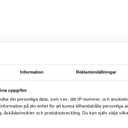
ott mot kollektivavtal
Information
Reklaminställningar
ag om lönebetalning och beredskap under drönarhot
ina uppgifter
dlar din personliga data, som t.ex. ditt IP-nummer, och använd
ill information på din enhet för att kunna tillhandahålla personliga
, åskådarinsikter och produktutveckling. Du kan själv välja vilk