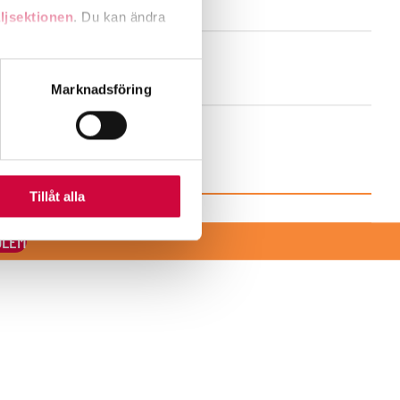
ljsektionen
. Du kan ändra
andahålla funktioner för
Marknadsföring
n information från din enhet
 tur kombinera informationen
deras tjänster.
Tillåt alla
DLEM