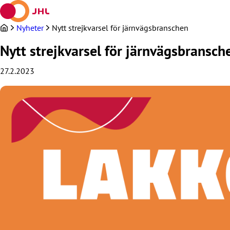
Hoppa
till
innehållet
Nyheter
Nytt strejkvarsel för järnvägsbranschen
Nytt strejkvarsel för järnvägsbransch
27.2.2023