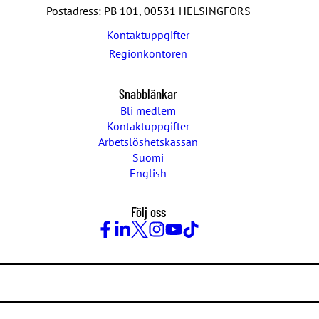
Postadress: PB 101, 00531 HELSINGFORS
Kontaktuppgifter
Regionkontoren
Snabblänkar
Bli medlem
Kontaktuppgifter
Arbetslöshetskassan
Suomi
English
Följ oss
Facebook
LinkedIn
Twitter
Instagram
Youtube
TikTok