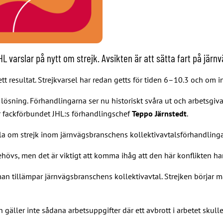
 varslar på nytt om strejk. Avsikten är att sätta fart på järn
t resultat. Strejkvarsel har redan getts för tiden 6–10.3 och om 
ösning. Förhandlingarna ser nu historiskt svåra ut och arbetsgivar
ger fackförbundet JHL:s förhandlingschef
Teppo Järnstedt
.
rsla om strejk inom järnvägsbranschens kollektivavtalsförhandlinga
behövs, men det är viktigt att komma ihåg att den här konflikten 
r man tillämpar järnvägsbranschens kollektivavtal. Strejken börja
n gäller inte sådana arbetsuppgifter där ett avbrott i arbetet skul