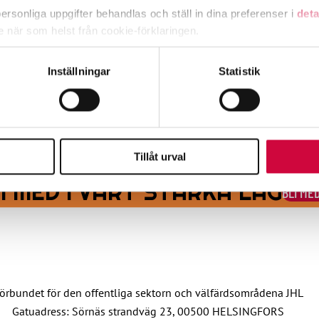
timavlönade
rsonliga uppgifter behandlas och ställ in dina preferenser i
deta
ke när som helst från cookie-förklaringen.
e för att anpassa innehållet och annonserna till användarna, tillh
Inställningar
Statistik
vår trafik. Vi vidarebefordrar även sådana identifierare och anna
nnons- och analysföretag som vi samarbetar med. Dessa kan i sin
har tillhandahållit eller som de har samlat in när du har använt 
reläggs, också löneförhöjningspotterna skjuts framåt
Tillåt urval
 MED I VÅRT STARKA LAG
BLI ME
örbundet för den offentliga sektorn och välfärdsområdena JHL
Gatuadress: Sörnäs strandväg 23, 00500 HELSINGFORS