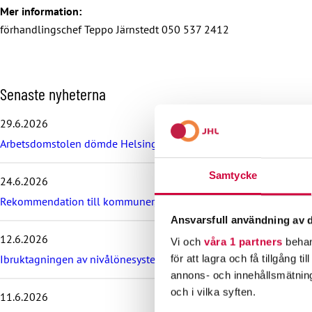
Mer information:
förhandlingschef Teppo Järnstedt 050 537 2412
H
Senaste nyheterna
o
p
29.6.2026
p
Arbetsdomstolen dömde Helsingfors stad till böter på grund av br
a
ö
v
Samtycke
24.6.2026
e
r
Rekommendation till kommuner, välfärdsområden och KT:s föret
d
Ansvarsfull användning av d
e
12.6.2026
s
Vi och
våra 1 partners
behan
e
Ibruktagningen av nivålönesystemet i VÄLKA bilaga 7 skjuts upp
för att lagra och få tillgång t
n
annons- och innehållsmätning
a
och i vilka syften.
11.6.2026
s
t