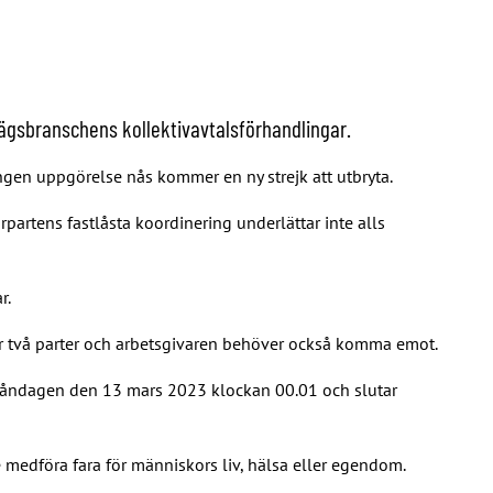
vägsbranschens kollektivavtalsförhandlingar.
ingen uppgörelse nås kommer en ny strejk att utbryta.
partens fastlåsta koordinering underlättar inte alls
r.
har två parter och arbetsgivaren behöver också komma emot.
r måndagen den 13 mars 2023 klockan 00.01 och slutar
le medföra fara för människors liv, hälsa eller egendom.