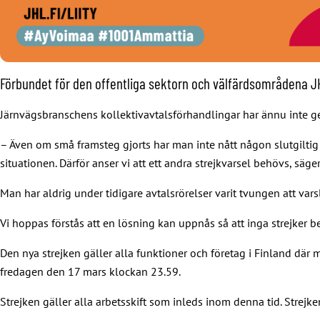
Förbundet för den offentliga sektorn och välfärdsområdena JHL
Järnvägsbranschens kollektivavtalsförhandlingar har ännu inte get
– Även om små framsteg gjorts har man inte nått någon slutgiltig l
situationen. Därför anser vi att ett andra strejkvarsel behövs, sä
Man har aldrig under tidigare avtalsrörelser varit tvungen att va
Vi hoppas förstås att en lösning kan uppnås så att inga strejker 
Den nya strejken gäller alla funktioner och företag i Finland dä
fredagen den 17 mars klockan 23.59.
Strejken gäller alla arbetsskift som inleds inom denna tid. Strejke