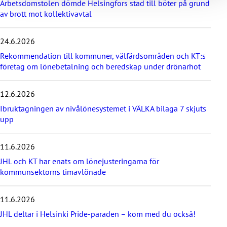
Arbetsdomstolen dömde Helsingfors stad till böter på grund
a
av brott mot kollektivavtal
ö
v
e
24.6.2026
r
d
Rekommendation till kommuner, välfärdsområden och KT:s
e
företag om lönebetalning och beredskap under drönarhot
s
e
12.6.2026
n
a
Ibruktagningen av nivålönesystemet i VÄLKA bilaga 7 skjuts
s
upp
t
e
11.6.2026
n
y
JHL och KT har enats om lönejusteringarna för
h
kommunsektorns timavlönade
e
t
e
11.6.2026
r
JHL deltar i Helsinki Pride-paraden – kom med du också!
n