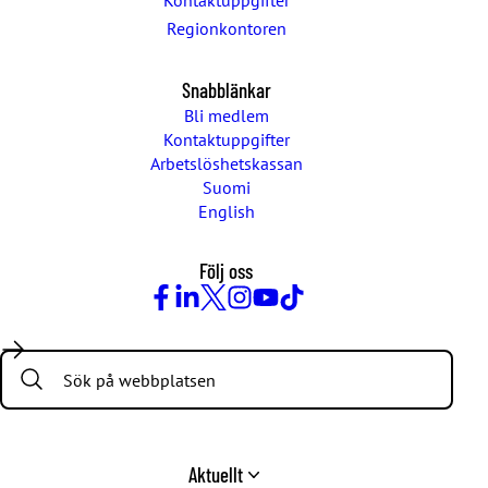
Kontaktuppgifter
Regionkontoren
Snabblänkar
Bli medlem
Kontaktuppgifter
Arbetslöshetskassan
Suomi
English
Följ oss
Facebook
LinkedIn
Twitter
Instagram
Youtube
TikTok
Search:
Aktuellt