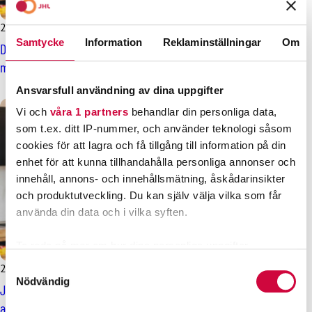
25.2.2025
Nyheter
Samtycke
Information
Reklaminställningar
Om
Du får snart ett SMS från Turva, kontrollera vad din
medlemsförsäkring innehåller
Ansvarsfull användning av dina uppgifter
Vi och
våra 1 partners
behandlar din personliga data,
som t.ex. ditt IP-nummer, och använder teknologi såsom
cookies för att lagra och få tillgång till information på din
enhet för att kunna tillhandahålla personliga annonser och
innehåll, annons- och innehållsmätning, åskådarinsikter
och produktutveckling. Du kan själv välja vilka som får
använda din data och i vilka syften.
Ta reda på mer om hur dina personliga uppgifter
behandlas och ställ in dina preferenser i
detaljsektionen
.
Samtyckesval
2.12.2024
Nyheter
Du kan ändra eller dra tillbaka ditt samtycke när som
Nödvändig
JHL:s reseförsäkringskort finns i fortsättningen i första hand i
helst från cookie-förklaringen.
appen TaskuTurva