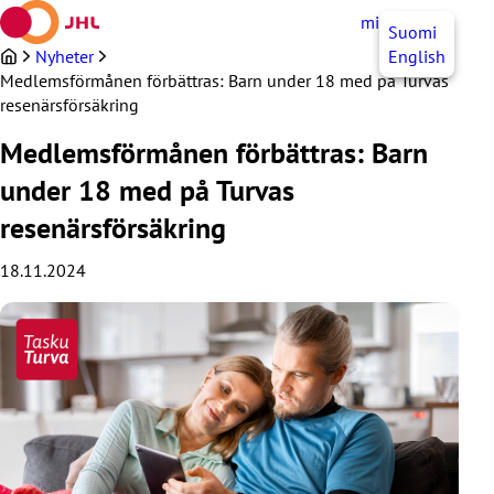
Hoppa
mittJHL
SV
Suomi
till
innehållet
Nyheter
English
Medlemsförmånen förbättras: Barn under 18 med på Turvas
resenärsförsäkring
Medlemsförmånen förbättras: Barn
under 18 med på Turvas
resenärsförsäkring
18.11.2024