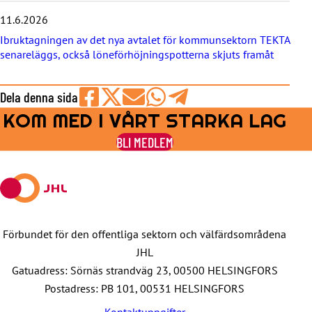
a
11.6.2026
Ibruktagningen av det nya avtalet för kommunsektorn TEKTA
senareläggs, också löneförhöjningspotterna skjuts framåt
Dela denna sida
KOM MED I VÅRT STARKA LAG
Share
Share
Share
Share
Share
on
on
by
on
on
BLI MEDLEM
Facebook
X
E-
WhatsApp
Telegram
mail
Förbundet för den offentliga sektorn och välfärdsområdena
JHL
Gatuadress: Sörnäs strandväg 23, 00500 HELSINGFORS
Postadress: PB 101, 00531 HELSINGFORS