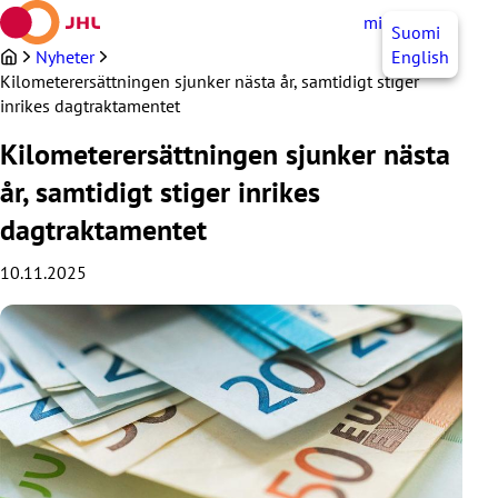
Hoppa
mittJHL
SV
Suomi
till
innehållet
Nyheter
English
Kilometerersättningen sjunker nästa år, samtidigt stiger
inrikes dagtraktamentet
Kilometerersättningen sjunker nästa
år, samtidigt stiger inrikes
dagtraktamentet
10.11.2025