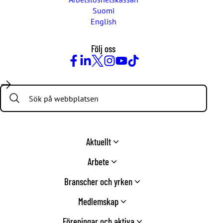
Suomi
English
Följ oss
Facebook
LinkedIn
Twitter
Instagram
Youtube
TikTok
Search:
Aktuellt
Arbete
Branscher och yrken
Medlemskap
Föreningar och aktiva