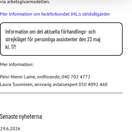
via arbetsgivarmodellen.
Mer information om fackförbundet JHL:s stridsåtgärder
Information om det aktuella förhandlings- och
strejkläget för personliga assistenter den 23 maj
kl. 17!
JHL har förhandlat om kollektivavtalet för personliga
Mer information:
assistenter som är anställda via arbetsgivarmodellen
med arbetsgivarförbundet Heta i över tre månader.
Päivi Niemi-Laine, ordförande, 040 702 4772
Inget resultat har nåtts. Avtalsperioden gick ut i slutet
Laura Tuominen, ansvarig avtalsexpert 050 4092 460
av april. JHL har bland annat eftersträvat ordentliga
löneförhöjningar som motsvarar arbetets krav samt
förbättringar i anställningsvillkoren, bland annat
arbetstidsersättningarna. Målet är att höja
uppskattningen för personliga assistenter till den nivå
H
Senaste nyheterna
som de som utför detta viktiga och nödvändiga arbete
o
förtjänar.
p
29.6.2026