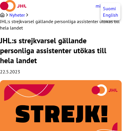
Hoppa
mittJHL
SV
Suomi
till
innehållet
Nyheter
English
JHL:s strejkvarsel gällande personliga assistenter utökas till
hela landet
JHL:s strejkvarsel gällande
personliga assistenter utökas till
hela landet
22.5.2023