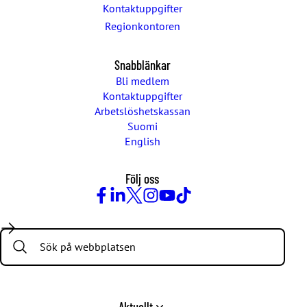
Kontaktuppgifter
Regionkontoren
Snabblänkar
Bli medlem
Kontaktuppgifter
Arbetslöshetskassan
Suomi
English
Följ oss
Facebook
LinkedIn
Twitter
Instagram
Youtube
TikTok
Search:
Aktuellt