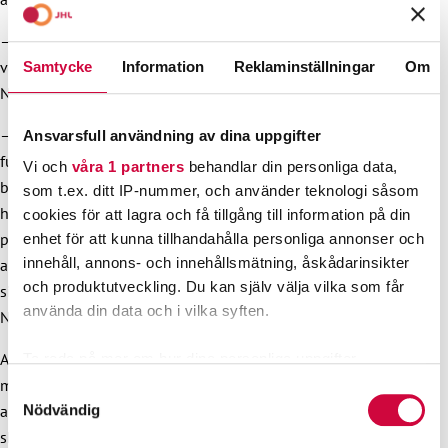
–
Anställningsvillkoren är betydligt sämre än om
välfärdsområdena skulle producera tjänsten själv, betonar
Samtycke
Information
Reklaminställningar
Om
Niemi-Laine.
– Trots att personlig assistans är en central del av
Ansvarsfull användning av dina uppgifter
funktionshinderservicen har branschens löneutveckling
Vi och
våra 1 partners
behandlar din personliga data,
blivit efter den allmänna utvecklingen inom social- och
som t.ex. ditt IP-nummer, och använder teknologi såsom
hälsovården. Ställningen och anställningsvillkoren för
cookies för att lagra och få tillgång till information på din
personliga assistenter som arbetar inom
enhet för att kunna tillhandahålla personliga annonser och
innehåll, annons- och innehållsmätning, åskådarinsikter
arbetsgivarmodellen måste förbättras så att de kan förbinda
och produktutveckling. Du kan själv välja vilka som får
sig till sitt krävande arbete och leva på sin lön, fortsätter
använda din data och i vilka syften.
Niemi-Laine.
Arbetsgivarmodellen möjliggör även långa arbetsskift. JHL
Ta reda på mer om hur dina personliga uppgifter
behandlas och ställ in dina preferenser i
detaljsektionen
.
motsätter sig inte i sig de flexibla arbetstider som ingår i
Samtyckesval
Du kan ändra eller dra tillbaka ditt samtycke när som
Nödvändig
arbetets natur, så länge som assistenternas arbetarskydd är i
helst från cookie-förklaringen.
skick. I nuläget får de personliga assistenterna emellertid