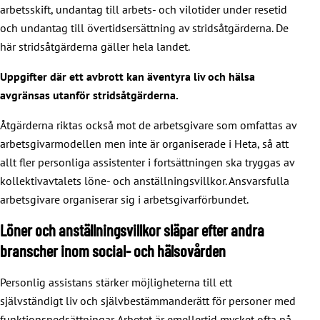
arbetsskift, undantag till arbets- och vilotider under resetid
och undantag till övertidsersättning av stridsåtgärderna. De
här stridsåtgärderna gäller hela landet.
Uppgifter där ett avbrott kan äventyra liv och hälsa
avgränsas utanför stridsåtgärderna.
Åtgärderna riktas också mot de arbetsgivare som omfattas av
arbetsgivarmodellen men inte är organiserade i Heta, så att
allt fler personliga assistenter i fortsättningen ska tryggas av
kollektivavtalets löne- och anställningsvillkor. Ansvarsfulla
arbetsgivare organiserar sig i arbetsgivarförbundet.
Löner och anställningsvillkor släpar efter andra
branscher inom social- och hälsovården
Personlig assistans stärker möjligheterna till ett
självständigt liv och självbestämmanderätt för personer med
funktionsnedsättningar. Arbetet är emellertid mycket ofta på