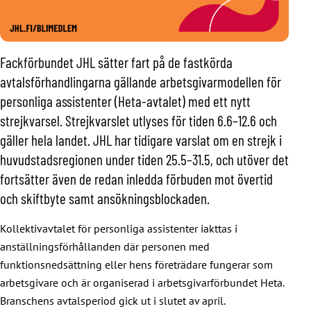
Fackförbundet JHL sätter fart på de fastkörda
avtalsförhandlingarna gällande arbetsgivarmodellen för
personliga assistenter (Heta-avtalet) med ett nytt
strejkvarsel. Strejkvarslet utlyses för tiden 6.6–12.6 och
gäller hela landet. JHL har tidigare varslat om en strejk i
huvudstadsregionen under tiden 25.5–31.5, och utöver det
fortsätter även de redan inledda förbuden mot övertid
och skiftbyte samt ansökningsblockaden.
Kollektivavtalet för personliga assistenter iakttas i
anställningsförhållanden där personen med
funktionsnedsättning eller hens företrädare fungerar som
arbetsgivare och är organiserad i arbetsgivarförbundet Heta.
Branschens avtalsperiod gick ut i slutet av april.