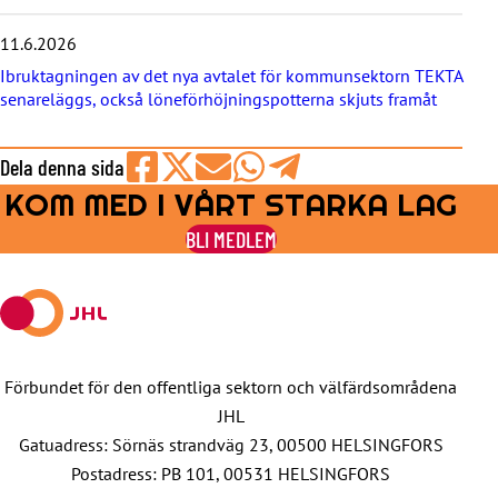
a
Ingen separat anmälan behövs, klicka på länken nedan
11.6.2026
för att delta i mötet.
Ibruktagningen av det nya avtalet för kommunsektorn TEKTA
senareläggs, också löneförhöjningspotterna skjuts framåt
Mötet hålls via Teams tisdagen den 23 maj kl. 17.00–
18.30. Välkommen!
Dela denna sida
Anslut dig till mötet här
KOM MED I VÅRT STARKA LAG
Share
Share
Share
Share
Share
on
on
by
on
on
BLI MEDLEM
Facebook
X
E-
WhatsApp
Telegram
mail
Förbundet för den offentliga sektorn och välfärdsområdena
JHL
Gatuadress: Sörnäs strandväg 23, 00500 HELSINGFORS
Postadress: PB 101, 00531 HELSINGFORS