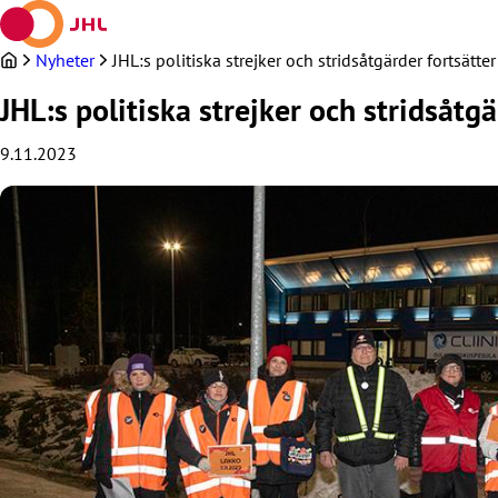
Hoppa
till
innehållet
Nyheter
JHL:s politiska strejker och stridsåtgärder fortsä
JHL:s politiska strejker och stridsåt
9.11.2023