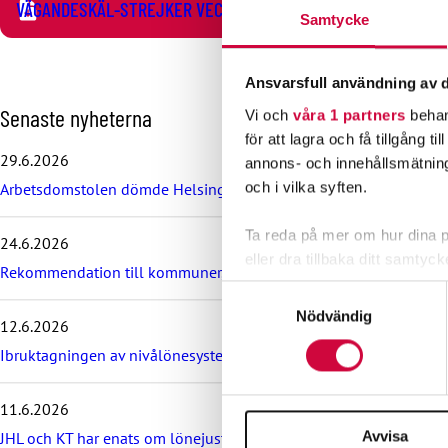
VÄGANDESKÄL-STREJKER VECKA 46
Samtycke
Ansvarsfull användning av d
H
Senaste nyheterna
Vi och
våra 1 partners
behan
o
för att lagra och få tillgång t
p
29.6.2026
annons- och innehållsmätning
p
och i vilka syften.
Arbetsdomstolen dömde Helsingfors stad till böter på grund av br
a
ö
v
Ta reda på mer om hur dina pe
24.6.2026
e
eller dra tillbaka ditt samtyc
r
Rekommendation till kommuner, välfärdsområden och KT:s föret
d
Samtyckesval
Vi använder enhetsidentifierar
e
Nödvändig
12.6.2026
s
sociala medier och analysera 
e
Ibruktagningen av nivålönesystemet i VÄLKA bilaga 7 skjuts upp
till de sociala medier och a
n
med annan information som du 
a
11.6.2026
s
t
Avvisa
JHL och KT har enats om lönejusteringarna för kommunsektorns 