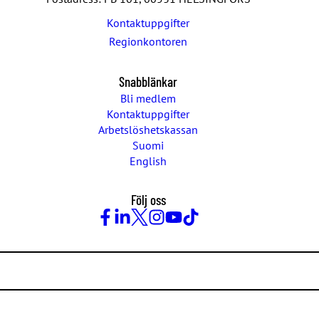
Kontaktuppgifter
Regionkontoren
Snabblänkar
Bli medlem
Kontaktuppgifter
Arbetslöshetskassan
Suomi
English
Följ oss
Facebook
LinkedIn
Twitter
Instagram
Youtube
TikTok