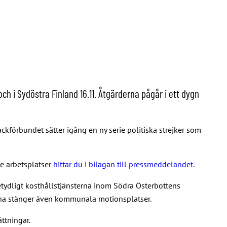
h i Sydöstra Finland 16.11. Åtgärderna pågår i ett dygn
kförbundet sätter igång en ny serie politiska strejker som
de arbetsplatser
hittar du i bilagan till pressmeddelandet.
etydligt kosthållstjänsterna inom Södra Österbottens
kerna stänger även kommunala motionsplatser.
ttningar.