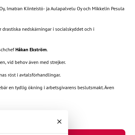
y, Imatran Kiinteistö- ja Aulapalvelu Oy och Mikkelin Pesula
r drastiska nedskärningar i socialskyddet och i
nschchef
Håkan Ekström
.
sen, vid behov även med strejker.
s röst i avtalsförhandlingar.
ebär en tydlig ökning i arbetsgivarens beslutsmakt. Även