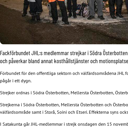
Fackförbundet JHL:s medlemmar strejkar i Södra Österbotten, Me
och påverkar bland annat kosthållstjänster och motionsplatse
Förbundet för den offentliga sektorn och välfärdsområdena JHL fo
pågår i ett dygn.
Strejker ordnas i Södra Österbotten, Mellersta Österbotten, Österb
Strejkerna i Södra Österbotten, Mellersta Österbotten och Österb
välfärdsområde samt i Storå, Soini och Etseri. Effekterna syns oc
I Satakunta går JHL-medlemmar i strejk onsdagen den 15 november.