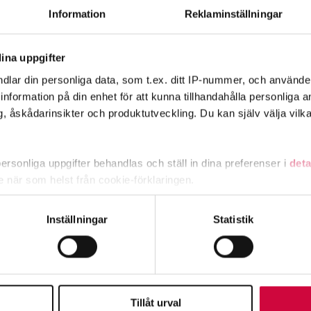
Information
Reklaminställningar
ina uppgifter
dlar din personliga data, som t.ex. ditt IP-nummer, och använd
ill information på din enhet för att kunna tillhandahålla personliga
, åskådarinsikter och produktutveckling. Du kan själv välja vilk
ott mot kollektivavtal
rsonliga uppgifter behandlas och ställ in dina preferenser i
deta
ke när som helst från cookie-förklaringen.
ag om lönebetalning och beredskap under drönarhot
e för att anpassa innehållet och annonserna till användarna, tillh
Inställningar
Statistik
vår trafik. Vi vidarebefordrar även sådana identifierare och anna
nnons- och analysföretag som vi samarbetar med. Dessa kan i sin
har tillhandahållit eller som de har samlat in när du har använt 
Tillåt urval
timavlönade