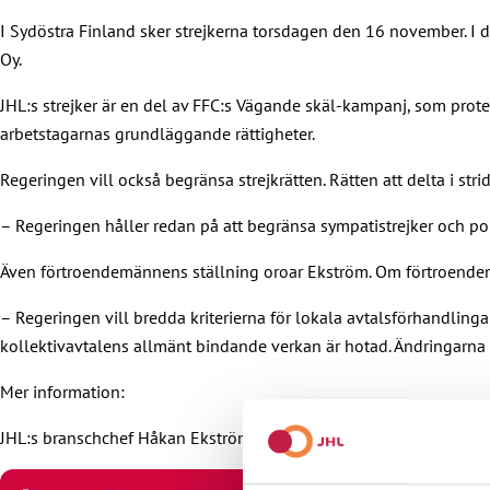
I Sydöstra Finland sker strejkerna torsdagen den 16 november. I
Oy.
JHL:s strejker är en del av FFC:s Vägande skäl-kampanj, som protes
arbetstagarnas grundläggande rättigheter.
Regeringen vill också begränsa strejkrätten. Rätten att delta i st
– Regeringen håller redan på att begränsa sympatistrejker och polit
Även förtroendemännens ställning oroar Ekström. Om förtroendemän
– Regeringen vill bredda kriterierna för lokala avtalsförhandling
kollektivavtalens allmänt bindande verkan är hotad. Ändringarna ä
Mer information:
JHL:s branschchef Håkan Ekström 040 828 2865