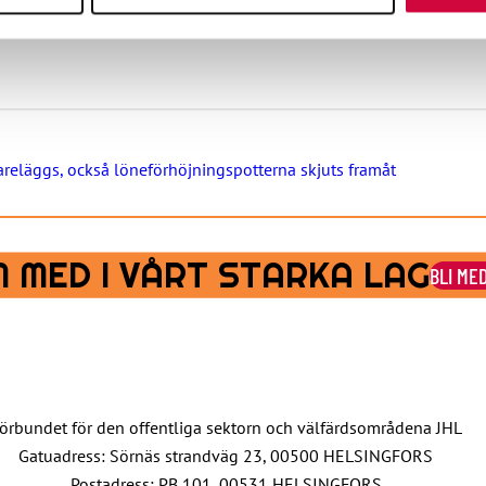
reläggs, också löneförhöjningspotterna skjuts framåt
 MED I VÅRT STARKA LAG
BLI ME
örbundet för den offentliga sektorn och välfärdsområdena JHL
Gatuadress: Sörnäs strandväg 23, 00500 HELSINGFORS
Postadress: PB 101, 00531 HELSINGFORS