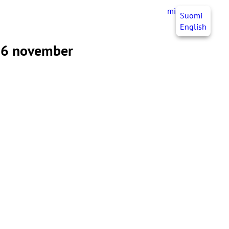
mittJHL
SV
Suomi
English
–16 november