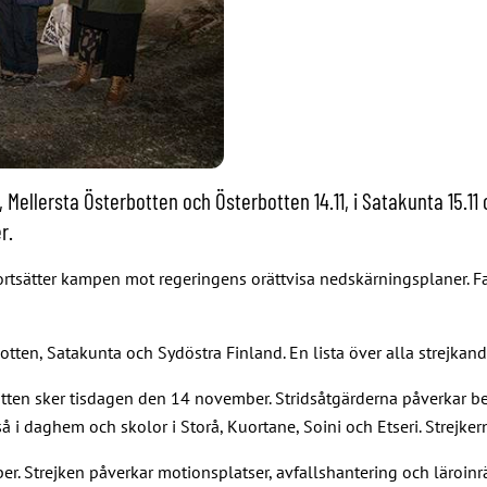
llersta Österbotten och Österbotten 14.11, i Satakunta 15.11 oc
r.
rtsätter kampen mot regeringens orättvisa nedskärningsplaner. Fac
otten, Satakunta och Sydöstra Finland. En lista över alla strejkan
otten sker tisdagen den 14 november. Stridsåtgärderna påverkar b
kså i daghem och skolor i Storå, Kuortane, Soini och Etseri. Strej
 Strejken påverkar motionsplatser, avfallshantering och läroinrä