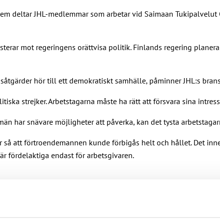
 dem deltar JHL-medlemmar som arbetar vid Saimaan Tukipalvelut O
terar mot regeringens orättvisa politik. Finlands regering planera
ridsåtgärder hör till ett demokratiskt samhälle, påminner JHL:s bra
iska strejker. Arbetstagarna måste ha rätt att försvara sina intres
 har snävare möjligheter att påverka, kan det tysta arbetstagarna
ar så att förtroendemannen kunde förbigås helt och hållet. Det inn
r fördelaktiga endast för arbetsgivaren.