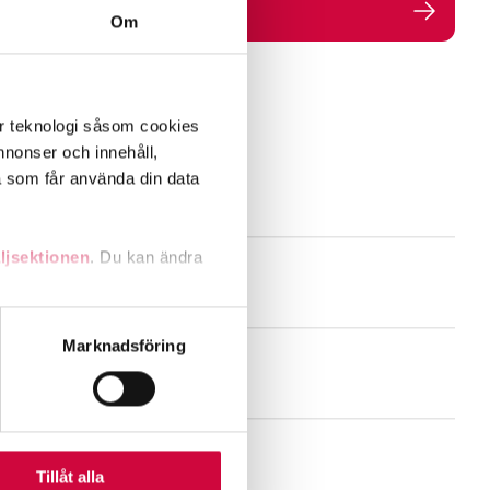
Om
er teknologi såsom cookies
 annonser och innehåll,
a som får använda din data
ljsektionen
. Du kan ändra
andahålla funktioner för
Marknadsföring
n information från din enhet
 tur kombinera informationen
deras tjänster.
Tillåt alla