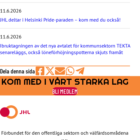
t
e
11.6.2026
r
JHL deltar i Helsinki Pride-paraden – kom med du också!
n
a
11.6.2026
Ibruktagningen av det nya avtalet för kommunsektorn TEKTA
senareläggs, också löneförhöjningspotterna skjuts framåt
Dela denna sida
KOM MED I VÅRT STARKA LAG
Share
Share
Share
Share
Share
on
on
by
on
on
BLI MEDLEM
Facebook
X
E-
WhatsApp
Telegram
mail
Förbundet för den offentliga sektorn och välfärdsområdena