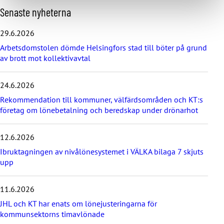
H
Senaste nyheterna
o
p
29.6.2026
p
Arbetsdomstolen dömde Helsingfors stad till böter på grund
a
av brott mot kollektivavtal
ö
v
e
24.6.2026
r
d
Rekommendation till kommuner, välfärdsområden och KT:s
e
företag om lönebetalning och beredskap under drönarhot
s
e
12.6.2026
n
a
Ibruktagningen av nivålönesystemet i VÄLKA bilaga 7 skjuts
s
upp
t
e
11.6.2026
n
y
JHL och KT har enats om lönejusteringarna för
h
kommunsektorns timavlönade
e