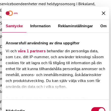
serviceboendeenheter med heldygnsomsorg i Birkaland,
Egentliga Tavastland och Päijänne-Tavastland samt
småbarnspedagogikenheter på olika håll i Finland.
Serviceboendestrejken pågår från den 23 maj kl. 00.01 till
Samtycke
Information
Reklaminställningar
Om
den 27 maj kl. 23.59. Strejken inom småbarnspedagogiken
pågår från den 23 maj kl. 00.01 till den 4 maj kl. 23.59.
Ansvarsfull användning av dina uppgifter
Det finns tusentals verksamhetsställen som producerar
Vi och
våra 1 partners
behandlar din personliga data,
tjänster inom branschen i Finland. Proffs inom branschen
som t.ex. ditt IP-nummer, och använder teknologi såsom
arbetar till exempel på privata daghem, vid serviceboenden
cookies för att lagra och få tillgång till information på din
och vårdhem för äldre, inom boendetjänster för personer
enhet för att kunna tillhandahålla personliga annonser och
med funktionsnedsättningar, vid skyddshem, inom
innehåll, annons- och innehållsmätning, åskådarinsikter
missbrukarvården, inom barnskyddet och som personliga
och produktutveckling. Du kan själv välja vilka som får
assistenter. Branschen har sammanlagt över 70 000
använda din data och i vilka syften.
löntagare.
Ta reda på mer om hur dina personliga uppgifter
Förhandlingsparter i kollektivavtalet för privata
behandlas och ställ in dina preferenser i
detaljsektionen
.
Samtyckesval
socialservicebranschen är på löntagarsidan Förbundet för
Du kan ändra eller dra tillbaka ditt samtycke när som
Nödvändig