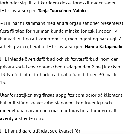
förbinder sig till att korrigera dessa löneskillnader, säger
JHL:s avtalsexpert
Tanja Tuunainen-Vainio
.
– JHL har tillsammans med andra organisationer presenterat
flera förslag för hur man kunde minska löneskillnaden. Vi
har varit villiga att kompromissa, men ingenting har dugit åt
arbetsgivaren, berättar JHL:s avtalsexpert
Hanna Katajamäki
.
JHL inledde övertidsförbud och skiftbytesförbud inom den
privata socialservicebranschen tisdagen den 2 maj klockan
13. Nu fortsätter förbuden att gälla fram till den 30 maj kl.
13.
Utanför strejken avgränsas uppgifter som beror på klientens
hälsotillstånd, kräver arbetstagarens kontinuerliga och
omedelbara närvaro och måste utföras för att undvika att
äventyra klientens liv.
JHL har tidigare utfärdat strejkvarsel för