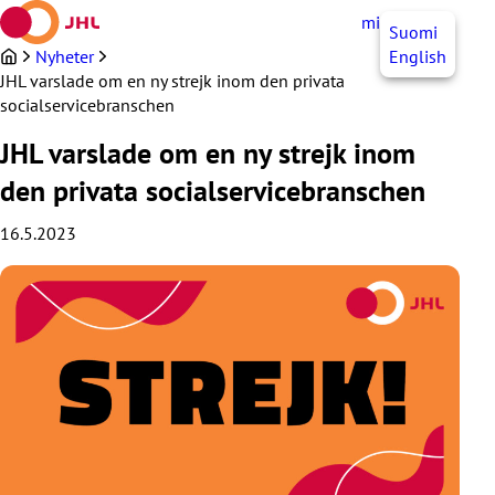
Hoppa
mittJHL
SV
Suomi
till
innehållet
Nyheter
English
JHL varslade om en ny strejk inom den privata
socialservicebranschen
JHL varslade om en ny strejk inom
den privata socialservicebranschen
16.5.2023