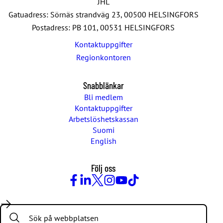
JHL
Gatuadress: Sörnäs strandväg 23, 00500 HELSINGFORS
Postadress: PB 101, 00531 HELSINGFORS
Kontaktuppgifter
Regionkontoren
Snabblänkar
Bli medlem
Kontaktuppgifter
Arbetslöshetskassan
Suomi
English
Följ oss
Facebook
LinkedIn
Twitter
Instagram
Youtube
TikTok
Search: