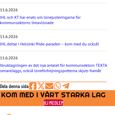
e
11.6.2026
n
y
JHL och KT har enats om lönejusteringarna för
h
kommunsektorns timavlönade
e
t
e
11.6.2026
r
JHL deltar i Helsinki Pride-paraden – kom med du också!
n
a
11.6.2026
Ibruktagningen av det nya avtalet för kommunsektorn TEKTA
senareläggs, också löneförhöjningspotterna skjuts framåt
Dela denna sida
KOM MED I VÅRT STARKA LAG
Share
Share
Share
Share
Share
on
on
by
on
on
BLI MEDLEM
Facebook
X
E-
WhatsApp
Telegram
mail