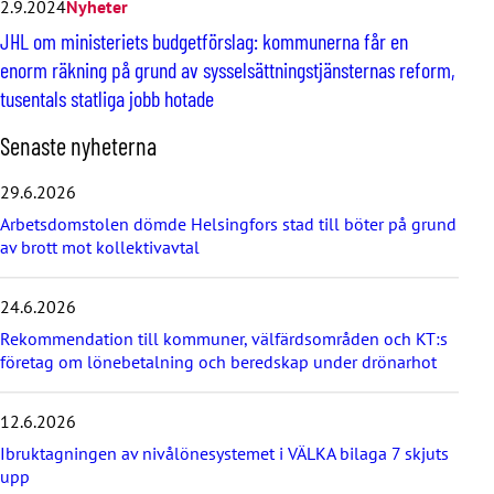
2.9.2024
Nyheter
JHL om ministeriets budgetförslag: kommunerna får en
enorm räkning på grund av sysselsättningstjänsternas reform,
tusentals statliga jobb hotade
H
Senaste nyheterna
o
p
29.6.2026
p
Arbetsdomstolen dömde Helsingfors stad till böter på grund
a
av brott mot kollektivavtal
ö
v
e
24.6.2026
r
d
Rekommendation till kommuner, välfärdsområden och KT:s
e
företag om lönebetalning och beredskap under drönarhot
s
e
12.6.2026
n
a
Ibruktagningen av nivålönesystemet i VÄLKA bilaga 7 skjuts
s
upp
t