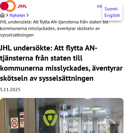
Hoppa
mittJHL
SV
Suomi
till
innehållet
Nyheter
English
JHL undersökte: Att flytta AN-tjänsterna från staten till
kommunerna misslyckades, äventyrar skötseln av
sysselsättningen
JHL undersökte: Att flytta AN-
tjänsterna från staten till
kommunerna misslyckades, äventyrar
skötseln av sysselsättningen
5.11.2025