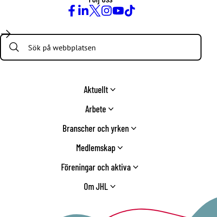
Facebook
LinkedIn
Twitter
Instagram
Youtube
TikTok
Search:
Aktuellt
Arbete
Branscher och yrken
Medlemskap
Föreningar och aktiva
Om JHL