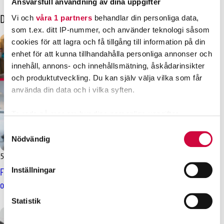
Ansvarsfull användning av dina uppgifter
Dessa kanske också intresserar dig
Vi och
våra 1 partners
behandlar din personliga data,
som t.ex. ditt IP-nummer, och använder teknologi såsom
cookies för att lagra och få tillgång till information på din
enhet för att kunna tillhandahålla personliga annonser och
innehåll, annons- och innehållsmätning, åskådarinsikter
och produktutveckling. Du kan själv välja vilka som får
använda din data och i vilka syften.
Ta reda på mer om hur dina personliga uppgifter
behandlas och ställ in dina preferenser i
detaljsektionen
.
Samtyckesval
Du kan ändra eller dra tillbaka ditt samtycke när som
Nödvändig
helst från cookie-förklaringen.
5.5.2025
Nyheter
Fackförbundet JHL:s representantskap godkände kommun-
Inställningar
Vi använder enhetsidentifierare för att anpassa innehållet
och välfärdssektorns förhandlingsresultat
och annonserna till användarna, tillhandahålla funktioner
för sociala medier och analysera vår trafik. Vi
Statistik
vidarebefordrar även sådana identifierare och annan
information från din enhet till de sociala medier och