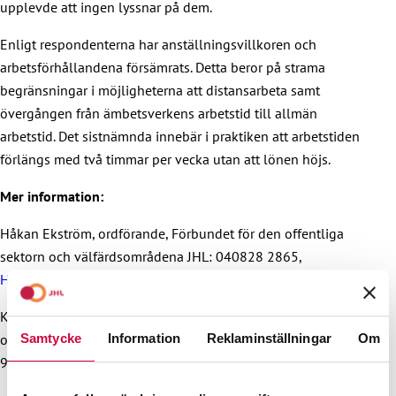
upplevde att ingen lyssnar på dem.
Enligt respondenterna har anställningsvillkoren och
arbetsförhållandena försämrats. Detta beror på strama
begränsningar i möjligheterna att distansarbeta samt
övergången från ämbetsverkens arbetstid till allmän
arbetstid. Det sistnämnda innebär i praktiken att arbetstiden
förlängs med två timmar per vecka utan att lönen höjs.
Mer information:
Håkan Ekström, ordförande, Förbundet för den offentliga
sektorn och välfärdsområdena JHL: 040828 2865,
Hakan.Ekstrom@jhl.fi
Kristian Karrasch, förhandlingsdirektör, Förbundet för den
offentliga sektorn och välfärdsområdena JHL: 040 728
Samtycke
Information
Reklaminställningar
Om
9046,
Kristian.Karrasch@jhl.fi