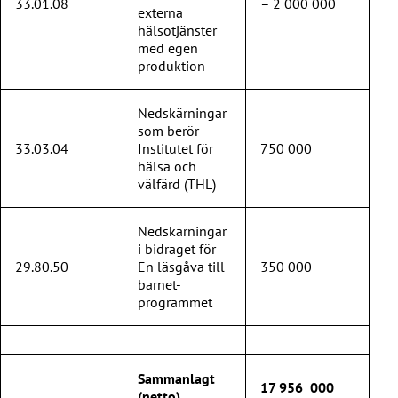
33.01.08
– 2 000 000
externa
hälsotjänster
med egen
produktion
Nedskärningar
som berör
33.03.04
Institutet för
750 000
hälsa och
välfärd (THL)
Nedskärningar
i bidraget för
29.80.50
En läsgåva till
350 000
barnet-
programmet
Sammanlagt
17 956 000
(netto)