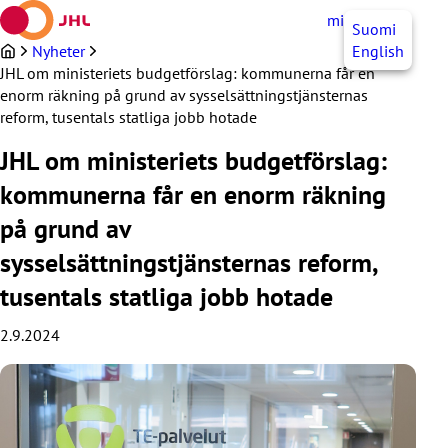
Hoppa
mittJHL
SV
Suomi
till
innehållet
Nyheter
English
JHL om ministeriets budgetförslag: kommunerna får en
enorm räkning på grund av sysselsättningstjänsternas
reform, tusentals statliga jobb hotade
JHL om ministeriets budgetförslag:
kommunerna får en enorm räkning
på grund av
sysselsättningstjänsternas reform,
tusentals statliga jobb hotade
2.9.2024