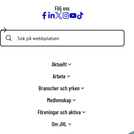
Följ oss
Facebook
LinkedIn
Twitter
Instagram
Youtube
TikTok
Search:
Aktuellt
Arbete
Branscher och yrken
Medlemskap
Föreningar och aktiva
Om JHL