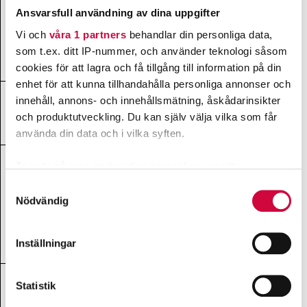
Slopandet av
Ansvarsfull användning av dina uppgifter
småbarnspeda
Vi och
våra 1 partners
behandlar din personliga data,
28.90.30
gogikens
44 000
likabehandling
som t.ex. ditt IP-nummer, och använder teknologi såsom
splaner
cookies för att lagra och få tillgång till information på din
enhet för att kunna tillhandahålla personliga annonser och
Indragning av
innehåll, annons- och innehållsmätning, åskådarinsikter
32.30.41
Jobbkanalens
5 000 000
och produktutveckling. Du kan själv välja vilka som får
statsunderstöd
använda din data och i vilka syften.
Nedskärning
Ta reda på mer om hur dina personliga uppgifter
gällande
behandlas och ställ in dina preferenser i
detaljsektionen
.
Samtyckesval
Sannings- och
Du kan ändra eller dra tillbaka ditt samtycke när som
Nödvändig
25.01.27
försoningsproc
580 000
helst från cookie-förklaringen.
essen för döva
och
Inställningar
teckenspråkiga
Vi använder enhetsidentifierare för att anpassa innehållet
och annonserna till användarna, tillhandahålla funktioner
Nedskärningar
för sociala medier och analysera vår trafik. Vi
Statistik
i
vidarebefordrar även sådana identifierare och annan