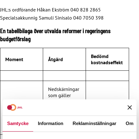
JHL:s ordförande Håkan Ekström 040 828 2865
Specialsakkunnig Samuli Sinisalo 040 7050 398
En tabellbilaga över utvalda reformer i regeringens
budgetförslag
Bedömd
Moment
Åtgärd
kostnadseffekt
Nedskärningar
som gäller
Servicecentret
29.01.04
för
5 678 000
kontinuerligt
lärande och
Samtycke
Information
Reklaminställningar
Om
sysselsättning