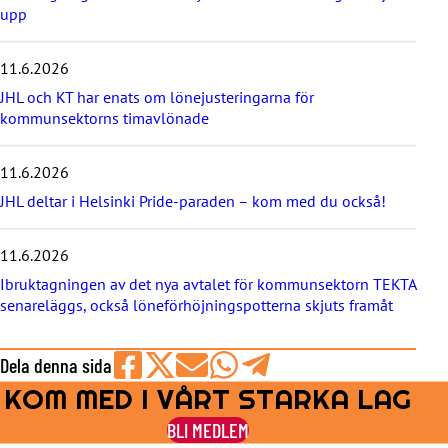
s
upp
t
e
11.6.2026
n
y
JHL och KT har enats om lönejusteringarna för
h
kommunsektorns timavlönade
e
t
e
11.6.2026
r
JHL deltar i Helsinki Pride-paraden – kom med du också!
n
a
11.6.2026
Ibruktagningen av det nya avtalet för kommunsektorn TEKTA
senareläggs, också löneförhöjningspotterna skjuts framåt
Dela denna sida
KOM MED I VÅRT STARKA LAG
Share
Share
Share
Share
Share
on
on
by
on
on
BLI MEDLEM
Facebook
X
E-
WhatsApp
Telegram