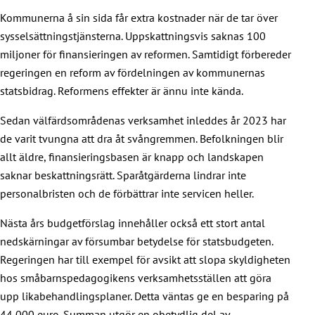
Kommunerna å sin sida får extra kostnader när de tar över
sysselsättningstjänsterna. Uppskattningsvis saknas 100
miljoner för finansieringen av reformen. Samtidigt förbereder
regeringen en reform av fördelningen av kommunernas
statsbidrag. Reformens effekter är ännu inte kända.
Sedan välfärdsområdenas verksamhet inleddes år 2023 har
de varit tvungna att dra åt svångremmen. Befolkningen blir
allt äldre, finansieringsbasen är knapp och landskapen
saknar beskattningsrätt. Sparåtgärderna lindrar inte
personalbristen och de förbättrar inte servicen heller.
Nästa års budgetförslag innehåller också ett stort antal
nedskärningar av försumbar betydelse för statsbudgeten.
Regeringen har till exempel för avsikt att slopa skyldigheten
hos småbarnspedagogikens verksamhetsställen att göra
upp likabehandlingsplaner. Detta väntas ge en besparing på
44 000 euro. Summan utgör en obetydlig del av