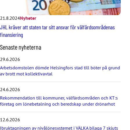
21.8.2024
Nyheter
JHL kräver att staten tar sitt ansvar för välfärdsområdenas
finansiering
H
Senaste nyheterna
o
p
29.6.2026
p
Arbetsdomstolen dömde Helsingfors stad till böter på grund
a
av brott mot kollektivavtal
ö
v
e
24.6.2026
r
d
Rekommendation till kommuner, välfärdsområden och KT:s
e
företag om lönebetalning och beredskap under drönarhot
s
e
12.6.2026
n
a
Ibruktagningen av nivålönesystemet i VÄLKA bilaga 7 skjuts