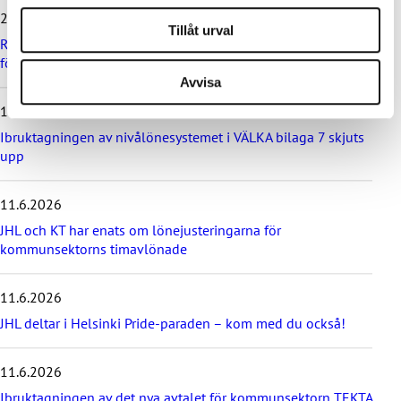
e
24.6.2026
r
Tillåt urval
d
Rekommendation till kommuner, välfärdsområden och KT:s
e
företag om lönebetalning och beredskap under drönarhot
s
Avvisa
e
12.6.2026
n
a
Ibruktagningen av nivålönesystemet i VÄLKA bilaga 7 skjuts
s
upp
t
e
11.6.2026
n
y
JHL och KT har enats om lönejusteringarna för
h
kommunsektorns timavlönade
e
t
e
11.6.2026
r
JHL deltar i Helsinki Pride-paraden – kom med du också!
n
a
11.6.2026
Ibruktagningen av det nya avtalet för kommunsektorn TEKTA