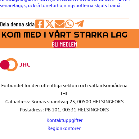
senareläggs, också löneförhöjningspotterna skjuts framåt
Dela denna sida
KOM MED I VÅRT STARKA LAG
Share
Share
Share
Share
Share
on
on
by
on
on
BLI MEDLEM
Facebook
X
E-
WhatsApp
Telegram
mail
Förbundet för den offentliga sektorn och välfärdsområdena
JHL
Gatuadress: Sörnäs strandväg 23, 00500 HELSINGFORS
Postadress: PB 101, 00531 HELSINGFORS
Kontaktuppgifter
Regionkontoren