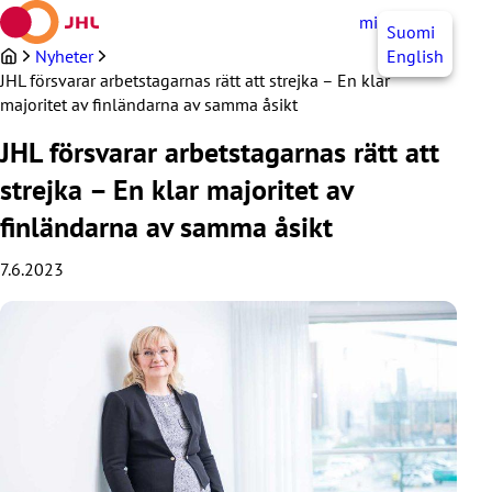
Hoppa
mittJHL
SV
Suomi
till
innehållet
Nyheter
English
JHL försvarar arbetstagarnas rätt att strejka – En klar
majoritet av finländarna av samma åsikt
JHL försvarar arbetstagarnas rätt att
strejka – En klar majoritet av
finländarna av samma åsikt
7.6.2023