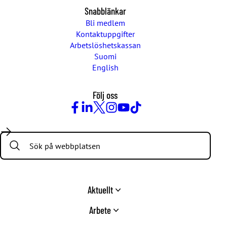
Snabblänkar
Bli medlem
Kontaktuppgifter
Arbetslöshetskassan
Suomi
English
Följ oss
Facebook
LinkedIn
Twitter
Instagram
Youtube
TikTok
Search:
Aktuellt
Arbete