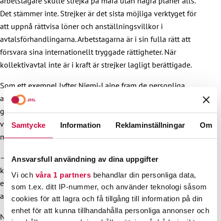
arbetstagare skulle strejka på måfå utan några planer alls.
Det stämmer inte. Strejker är det sista möjliga verktyget för
att uppnå rättvisa löner och anställningsvillkor i
avtalsförhandlingarna. Arbetstagarna är i sin fulla rätt att
försvara sina internationellt tryggade rättigheter. När
kollektivavtal inte är i kraft är strejker lagligt berättigade.
Som ett exempel lyfter Niemi-Laine fram de personliga
assistenterna, som nu för första gången har varit tvungna att
gå i strejk. Assistenterna arbetar både med krävande
vårduppgifter såsom läkemedelsutdelning och sårvård och
Samtycke
Information
Reklaminställningar
Om
med uppgifter som är krävande fysiskt och psykosocialt.
– Ett av problemen inom branschen är svårigheten att hålla
Ansvarsfull användning av dina uppgifter
kvar arbetskraft. Anställningsvillkoren och lönenivån släpar
Vi och
våra 1 partners
behandlar din personliga data,
efter. Arbetet är ofta på deltid. Det är svårt att förbinda sig till
som t.ex. ditt IP-nummer, och använder teknologi såsom
arbetet eftersom man inte kan leva på det.
cookies för att lagra och få tillgång till information på din
enhet för att kunna tillhandahålla personliga annonser och
Niemi-Laine är oroad över att vissa av partierna i