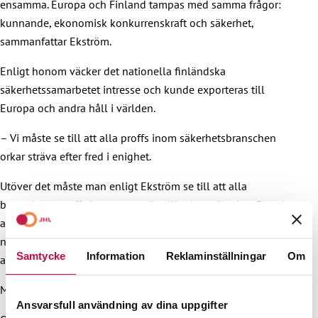
ensamma. Europa och Finland tampas med samma frågor:
kunnande, ekonomisk konkurrenskraft och säkerhet,
sammanfattar Ekström.
Enligt honom väcker det nationella finländska
säkerhetssamarbetet intresse och kunde exporteras till
Europa och andra håll i världen.
– Vi måste se till att alla proffs inom säkerhetsbranschen
orkar sträva efter fred i enighet.
Utöver det måste man enligt Ekström se till att alla
branschens proffs har samma rätt till arbetssäkerhet. Bland
annat räddnings- och akutvårdsproffs har inte för
närvarande tillgång till redskap som skulle trygga
Samtycke
Information
Reklaminställningar
Om
arbetssäkerheten i ytterst svåra situationer.
Mer information:
Ansvarsfull användning av dina uppgifter