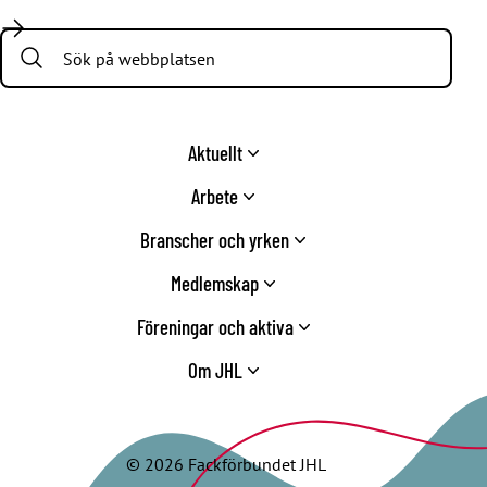
Facebook
LinkedIn
Twitter
Instagram
Youtube
TikTok
Search:
Aktuellt
Arbete
Branscher och yrken
Medlemskap
Föreningar och aktiva
Om JHL
© 2026 Fackförbundet JHL