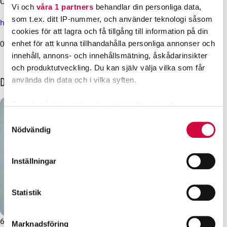
Ordförande Håkan Ekström
Vi och
våra 1 partners
behandlar din personliga data,
som t.ex. ditt IP-nummer, och använder teknologi såsom
hakan.ekstrom@jhl.fi
cookies för att lagra och få tillgång till information på din
040 828 2865
enhet för att kunna tillhandahålla personliga annonser och
innehåll, annons- och innehållsmätning, åskådarinsikter
och produktutveckling. Du kan själv välja vilka som får
Dessa kanske också intresserar dig
använda din data och i vilka syften.
Ta reda på mer om hur dina personliga uppgifter
behandlas och ställ in dina preferenser i
detaljsektionen
.
Samtyckesval
Du kan ändra eller dra tillbaka ditt samtycke när som
Nödvändig
helst från cookie-förklaringen.
Inställningar
Vi använder enhetsidentifierare för att anpassa innehållet
och annonserna till användarna, tillhandahålla funktioner
för sociala medier och analysera vår trafik. Vi
Statistik
vidarebefordrar även sådana identifierare och annan
information från din enhet till de sociala medier och
6.9.2024
Nyheter
Marknadsföring
annons- och analysföretag som vi samarbetar med.