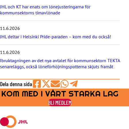
y
JHL och KT har enats om lönejusteringarna för
h
kommunsektorns timavlönade
e
t
e
11.6.2026
r
JHL deltar i Helsinki Pride-paraden – kom med du också!
n
a
11.6.2026
Ibruktagningen av det nya avtalet för kommunsektorn TEKTA
senareläggs, också löneförhöjningspotterna skjuts framåt
Dela denna sida
KOM MED I VÅRT STARKA LAG
Share
Share
Share
Share
Share
on
on
by
on
on
BLI MEDLEM
Facebook
X
E-
WhatsApp
Telegram
mail