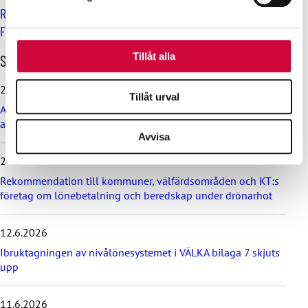
Regeringens nedskärningar hotar övergripande säkerhet i
Dessa kan i sin tur kombinera informationen med annan
Finland, påminner JHL:s branschchef Mari Keturi
information som du har tillhandahållit eller som de har
samlat in när du har använt deras tjänster.
H
Tillåt alla
Senaste nyheterna
o
p
29.6.2026
Tillåt urval
p
Arbetsdomstolen dömde Helsingfors stad till böter på grund
a
av brott mot kollektivavtal
ö
Avvisa
v
e
24.6.2026
r
d
Rekommendation till kommuner, välfärdsområden och KT:s
e
företag om lönebetalning och beredskap under drönarhot
s
e
12.6.2026
n
a
Ibruktagningen av nivålönesystemet i VÄLKA bilaga 7 skjuts
s
upp
t
e
11.6.2026
n