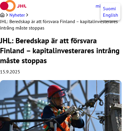
Hoppa
mittJHL
SV
Suomi
till
innehållet
Nyheter
English
JHL: Beredskap är att försvara Finland – kapitalinvesterares
intrång måste stoppas
JHL: Beredskap är att försvara
Finland – kapitalinvesterares intrång
måste stoppas
15.9.2025