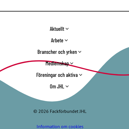
Aktuellt
Arbete
Branscher och yrken
Medlemskap
Föreningar och aktiva
Om JHL
© 2026 Fackförbundet JHL
Information om cookies