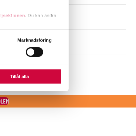
ljsektionen
. Du kan ändra
andahålla funktioner för
Marknadsföring
n information från din enhet
 tur kombinera informationen
deras tjänster.
Tillåt alla
DLEM