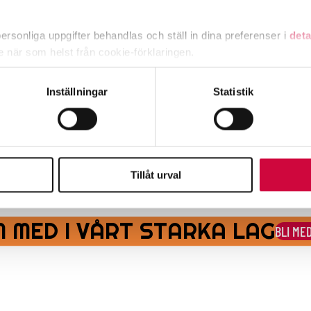
rsonliga uppgifter behandlas och ställ in dina preferenser i
deta
timavlönade
ke när som helst från cookie-förklaringen.
e för att anpassa innehållet och annonserna till användarna, tillh
Inställningar
Statistik
vår trafik. Vi vidarebefordrar även sådana identifierare och anna
nnons- och analysföretag som vi samarbetar med. Dessa kan i sin
har tillhandahållit eller som de har samlat in när du har använt 
reläggs, också löneförhöjningspotterna skjuts framåt
Tillåt urval
 MED I VÅRT STARKA LAG
BLI ME