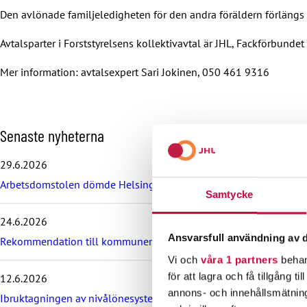
Den avlönade familjeledigheten för den andra föräldern förlängs 
Avtalsparter i Forststyrelsens kollektivavtal är JHL, Fackförbun
Mer information: avtalsexpert Sari Jokinen, 050 461 9316
H
Senaste nyheterna
o
p
29.6.2026
p
Arbetsdomstolen dömde Helsingfors stad till böter på grund av br
a
Samtycke
ö
v
24.6.2026
e
Ansvarsfull användning av d
r
Rekommendation till kommuner, välfärdsområden och KT:s föret
d
Vi och
våra 1 partners
behan
e
för att lagra och få tillgång t
12.6.2026
s
annons- och innehållsmätning
e
Ibruktagningen av nivålönesystemet i VÄLKA bilaga 7 skjuts upp