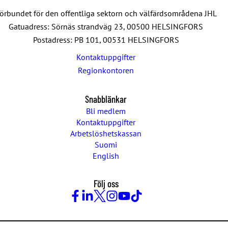
örbundet för den offentliga sektorn och välfärdsområdena JHL
Gatuadress: Sörnäs strandväg 23, 00500 HELSINGFORS
Postadress: PB 101, 00531 HELSINGFORS
Kontaktuppgifter
Regionkontoren
Snabblänkar
Bli medlem
Kontaktuppgifter
Arbetslöshetskassan
Suomi
English
Följ oss
Facebook
LinkedIn
Twitter
Instagram
Youtube
TikTok