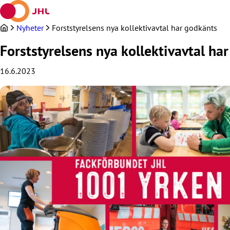
Hoppa
till
innehållet
Nyheter
Forststyrelsens nya kollektivavtal har godkänts
Forststyrelsens nya kollektivavtal ha
16.6.2023