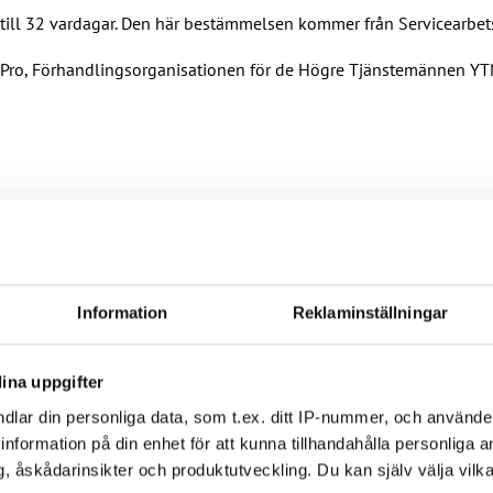
till 32 vardagar. Den här bestämmelsen kommer från Servicearbets
det Pro, Förhandlingsorganisationen för de Högre Tjänstemännen YT
ott mot kollektivavtal
Information
Reklaminställningar
ina uppgifter
ag om lönebetalning och beredskap under drönarhot
dlar din personliga data, som t.ex. ditt IP-nummer, och använd
ill information på din enhet för att kunna tillhandahålla personliga
, åskådarinsikter och produktutveckling. Du kan själv välja vilk