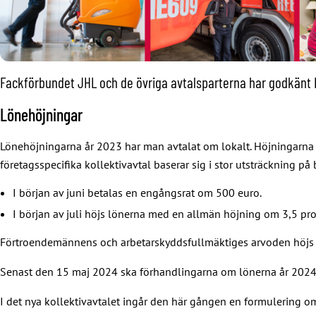
Fackförbundet JHL och de övriga avtalsparterna har godkänt For
Lönehöjningar
Lönehöjningarna år 2023 har man avtalat om lokalt. Höjningarna o
företagsspecifika kollektivavtal baserar sig i stor utsträckning p
I början av juni betalas en engångsrat om 500 euro.
I början av juli höjs lönerna med en allmän höjning om 3,5 pro
Förtroendemännens och arbetarskyddsfullmäktiges arvoden höjs m
Senast den 15 maj 2024 ska förhandlingarna om lönerna år 2024 
I det nya kollektivavtalet ingår den här gången en formulering o