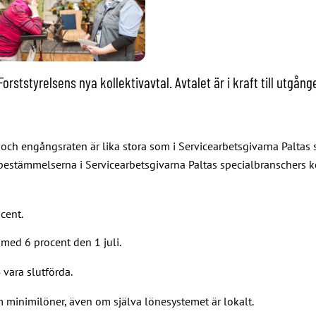
ststyrelsens nya kollektivavtal. Avtalet är i kraft till utgång
ch engångsraten är lika stora som i Servicearbetsgivarna Paltas s
å bestämmelserna i Servicearbetsgivarna Paltas specialbranschers ko
cent.
ed 6 procent den 1 juli.
vara slutförda.
m minimilöner, även om själva lönesystemet är lokalt.