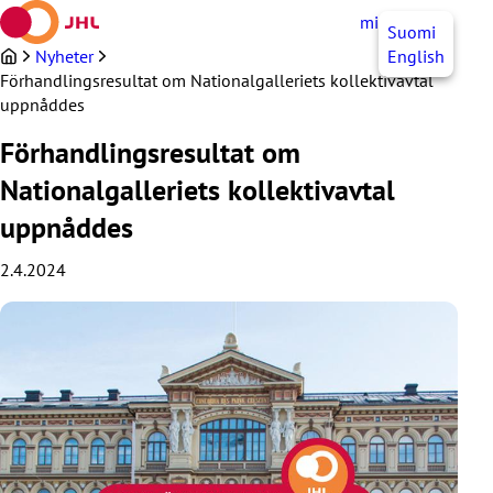
Hoppa
mittJHL
SV
Suomi
till
innehållet
Nyheter
English
Förhandlingsresultat om Nationalgalleriets kollektivavtal
uppnåddes
Förhandlingsresultat om
Nationalgalleriets kollektivavtal
uppnåddes
2.4.2024