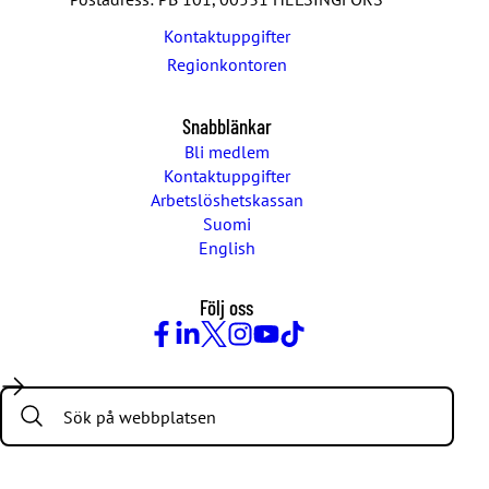
Kontaktuppgifter
Regionkontoren
Snabblänkar
Bli medlem
Kontaktuppgifter
Arbetslöshetskassan
Suomi
English
Följ oss
Facebook
LinkedIn
Twitter
Instagram
Youtube
TikTok
Search: