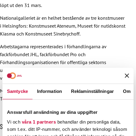
löpt ut den 31 mars.
Nationalgalleriet är en helhet bestående av tre konstmuseer
i Helsingfors: Konstmuseet Ateneum, Museet för nutidskonst
Kiasma och Konstmuseet Sinebrychoff.
Arbetstagarna representerades i förhandlingarna av
fackförbundet JHL, fackförbundet Pro och
Förhandlingsorganisationen för offentliga sektorns
utbildade FOSU. Förhandlingsparten för arbetsgivarna har
varit Bildningsarbetsgivarna.
Mer information:
Samtycke
Information
Reklaminställningar
Om
Tiina Sulin, avtalsexpert, 050 468 5571
Ansvarsfull användning av dina uppgifter
Vi och
våra 1 partners
behandlar din personliga data,
H
Senaste nyheterna
som t.ex. ditt IP-nummer, och använder teknologi såsom
o