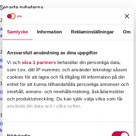
H
Senaste nyheterna
o
p
29.6.2026
p
Arbetsdomstolen dömde Helsingfors stad till böter på grund
a
Samtycke
Information
Reklaminställningar
Om
av brott mot kollektivavtal
ö
v
e
24.6.2026
Ansvarsfull användning av dina uppgifter
r
d
Rekommendation till kommuner, välfärdsområden och KT:s
Vi och
våra 1 partners
behandlar din personliga data,
e
företag om lönebetalning och beredskap under drönarhot
som t.ex. ditt IP-nummer, och använder teknologi såsom
s
cookies för att lagra och få tillgång till information på din
e
12.6.2026
enhet för att kunna tillhandahålla personliga annonser och
n
a
innehåll, annons- och innehållsmätning, åskådarinsikter
Ibruktagningen av nivålönesystemet i VÄLKA bilaga 7 skjuts
s
upp
och produktutveckling. Du kan själv välja vilka som får
t
använda din data och i vilka syften.
e
11.6.2026
n
Ta reda på mer om hur dina personliga uppgifter
y
JHL och KT har enats om lönejusteringarna för
h
behandlas och ställ in dina preferenser i
detaljsektionen
.
kommunsektorns timavlönade
Samtyckesval
e
Du kan ändra eller dra tillbaka ditt samtycke när som
Nödvändig