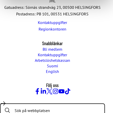
JHL
Gatuadress: Sörnäs strandväg 23, 00500 HELSINGFORS
Postadress: PB 101, 00531 HELSINGFORS
Kontaktuppgifter
Regionkontoren
Snabblänkar
Bli medlem
Kontaktuppgifter
Arbetslöshetskassan
Suomi
English
Följ oss
Facebook
LinkedIn
Twitter
Instagram
Youtube
TikTok
Search: