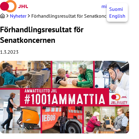
Hoppa
mittJHL
SV
Suomi
till
innehållet
Nyheter
Förhandlingsresultat för Senatkoncernen
English
Förhandlingsresultat för
Senatkoncernen
1.3.2023