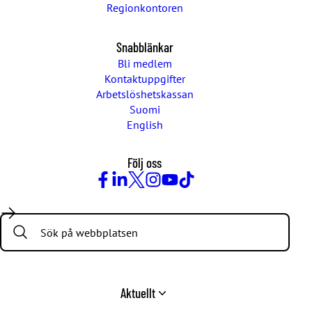
Regionkontoren
Snabblänkar
Bli medlem
Kontaktuppgifter
Arbetslöshetskassan
Suomi
English
Följ oss
Facebook
LinkedIn
Twitter
Instagram
Youtube
TikTok
Search:
Aktuellt