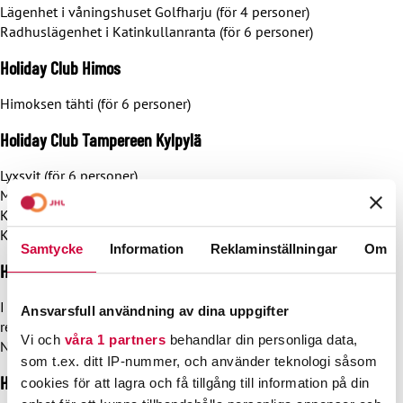
Lägenhet i våningshuset Golfharju (för 4 personer)
Radhuslägenhet i Katinkullanranta (för 6 personer)
Holiday Club Himos
Himoksen tähti (för 6 personer)
Holiday Club Tampereen Kylpylä
Lyxsvit (för 6 personer)
Ministudio (för 4 personer)
Kimallus (för 4 personer)
Kimallus (för 6 personer)
Samtycke
Information
Reklaminställningar
Om
Holiday Club Naantalin Kylpylä
I Nådendal har JHL tillgång till Studio Naantali
Ansvarsfull användning av dina uppgifter
residence (för 4 personer)
Vi och
våra 1 partners
behandlar din personliga data,
Naantali residence 2 sovrum (för 6 personer)
som t.ex. ditt IP-nummer, och använder teknologi såsom
Holiday Club Saimaa-spa i Villmanstrand
cookies för att lagra och få tillgång till information på din