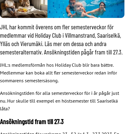
JHL har kommit överens om fler semesterveckor för
medlemmar vid Holiday Club i Villmanstrand, Saariselkä,
Ylläs och Vierumäki. Läs mer om dessa och andra
semesteralternativ. Ansökningstiden pågår fram till 27.3.
JHL:s medlemsförmån hos Holiday Club blir bara bättre.
Medlemmar kan boka allt fler semesterveckor redan inför
sommarens semestersäsong.
Ansökningstiden för alla semesterveckor för i år pågår just
nu. Hur skulle till exempel en höstsemester till Saariselkä
låta?
Ansökningstid fram till 27.3
Ansökningstiden för veckorna 23–52 är 1.3–27.3.2023. En