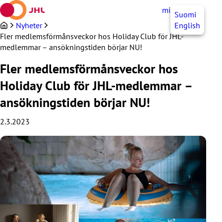
Hoppa
mittJHL
SV
Suomi
till
innehållet
Nyheter
English
Fler medlemsförmånsveckor hos Holiday Club för JHL-
medlemmar – ansökningstiden börjar NU!
Fler medlemsförmånsveckor hos
Holiday Club för JHL-medlemmar –
ansökningstiden börjar NU!
2.3.2023