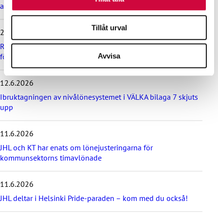
av brott mot kollektivavtal
ö
v
e
Tillåt urval
24.6.2026
r
d
Rekommendation till kommuner, välfärdsområden och KT:s
e
företag om lönebetalning och beredskap under drönarhot
Avvisa
s
e
12.6.2026
n
a
Ibruktagningen av nivålönesystemet i VÄLKA bilaga 7 skjuts
s
upp
t
e
11.6.2026
n
y
JHL och KT har enats om lönejusteringarna för
h
kommunsektorns timavlönade
e
t
e
11.6.2026
r
JHL deltar i Helsinki Pride-paraden – kom med du också!
n
a