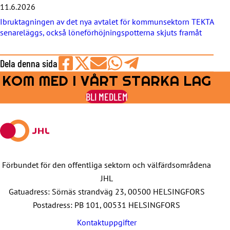
11.6.2026
Ibruktagningen av det nya avtalet för kommunsektorn TEKTA
senareläggs, också löneförhöjningspotterna skjuts framåt
Dela denna sida
KOM MED I VÅRT STARKA LAG
Share
Share
Share
Share
Share
on
on
by
on
on
BLI MEDLEM
Facebook
X
E-
WhatsApp
Telegram
mail
Förbundet för den offentliga sektorn och välfärdsområdena
JHL
Gatuadress: Sörnäs strandväg 23, 00500 HELSINGFORS
Postadress: PB 101, 00531 HELSINGFORS
Kontaktuppgifter