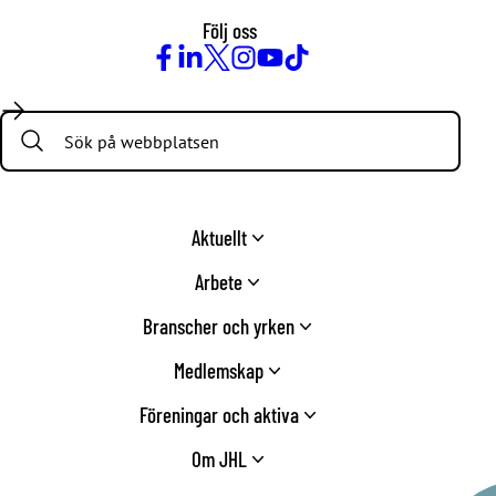
Följ oss
Facebook
LinkedIn
Twitter
Instagram
Youtube
TikTok
Search:
Aktuellt
Arbete
Branscher och yrken
Medlemskap
Föreningar och aktiva
Om JHL