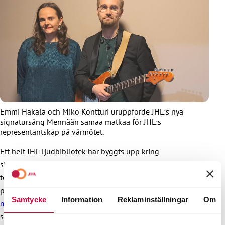
Emmi Hakala och Miko Kontturi uruppförde JHL:s nya
signatursång Mennään samaa matkaa för JHL:s
representantskap på vårmötet.
Ett helt JHL-ljudbibliotek har byggts upp kring
signatursången. Du kan således höra delar av sången utan
text också till exempel i samband med våra videor och
poddar. Sångens text och noter kan laddas ner i vår
Samtycke
Information
Reklaminställningar
Om
materialbank
. Vi har skapat en lyrikvideo av signatursången,
så det är lätt att sjunga med.
Emmi Hakala
sjunger sången på