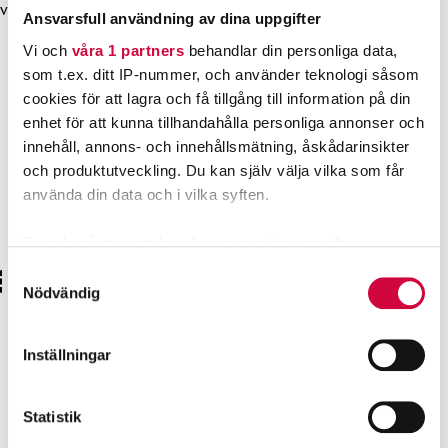
videon.
Ansvarsfull användning av dina uppgifter
Vi och
våra 1 partners
behandlar din personliga data,
som t.ex. ditt IP-nummer, och använder teknologi såsom
cookies för att lagra och få tillgång till information på din
enhet för att kunna tillhandahålla personliga annonser och
innehåll, annons- och innehållsmätning, åskådarinsikter
och produktutveckling. Du kan själv välja vilka som får
använda din data och i vilka syften.
Ta reda på mer om hur dina personliga uppgifter
behandlas och ställ in dina preferenser i
detaljsektionen
.
Samtyckesval
Du kan ändra eller dra tillbaka ditt samtycke när som
Nödvändig
helst från cookie-förklaringen.
Inställningar
Vi använder enhetsidentifierare för att anpassa innehållet
Mennään samaa matkaa – JHL:n brändibiisi
och annonserna till användarna, tillhandahålla funktioner
Du måste samtycka till
för sociala medier och analysera vår trafik. Vi
Statistik
marknadsföringscookies för att se detta
vidarebefordrar även sådana identifierare och annan
innehåll.