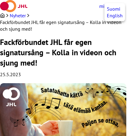
Hoppa
mittJHL
SV
Suomi
till
innehållet
Nyheter
English
Fackförbundet JHL får egen signatursång – Kolla in videon
och sjung med!
Fackförbundet JHL får egen
signatursång – Kolla in videon och
sjung med!
25.5.2023