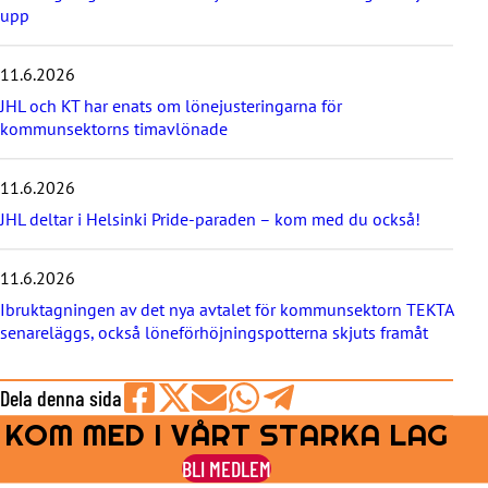
s
upp
t
e
11.6.2026
n
y
JHL och KT har enats om lönejusteringarna för
h
kommunsektorns timavlönade
e
t
e
11.6.2026
r
JHL deltar i Helsinki Pride-paraden – kom med du också!
n
a
11.6.2026
Ibruktagningen av det nya avtalet för kommunsektorn TEKTA
senareläggs, också löneförhöjningspotterna skjuts framåt
Dela denna sida
KOM MED I VÅRT STARKA LAG
Share
Share
Share
Share
Share
on
on
by
on
on
BLI MEDLEM
Facebook
X
E-
WhatsApp
Telegram