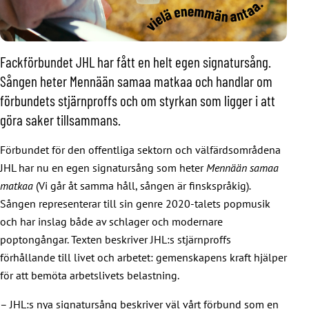
Fackförbundet JHL har fått en helt egen signatursång.
Sången heter Mennään samaa matkaa och handlar om
förbundets stjärnproffs och om styrkan som ligger i att
göra saker tillsammans.
Förbundet för den offentliga sektorn och välfärdsområdena
JHL har nu en egen signatursång som heter
Mennään samaa
matkaa
(Vi går åt samma håll, sången är finskspråkig)
.
Sången representerar till sin genre 2020-talets popmusik
och har inslag både av schlager och modernare
poptongångar. Texten beskriver JHL:s stjärnproffs
förhållande till livet och arbetet: gemenskapens kraft hjälper
för att bemöta arbetslivets belastning.
– JHL:s nya signatursång beskriver väl vårt förbund som en