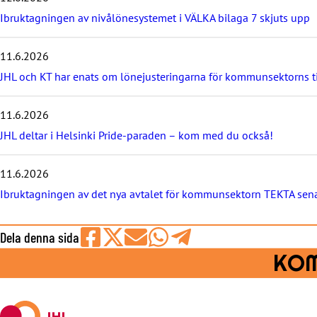
s
e
Ibruktagningen av nivålönesystemet i VÄLKA bilaga 7 skjuts upp
n
a
11.6.2026
s
t
JHL och KT har enats om lönejusteringarna för kommunsektorns 
e
n
y
11.6.2026
h
JHL deltar i Helsinki Pride-paraden – kom med du också!
e
t
e
11.6.2026
r
Ibruktagningen av det nya avtalet för kommunsektorn TEKTA sena
n
a
Dela denna sida
Share
Share
Share
Share
Share
KOM
on
on
by
on
on
Facebook
X
E-
WhatsApp
Telegram
mail