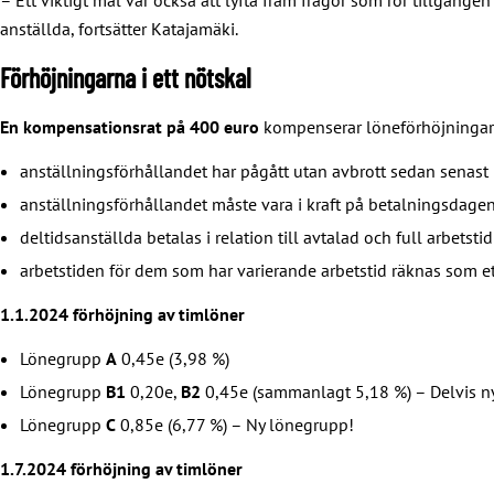
anställda, fortsätter Katajamäki.
Förhöjningarna i ett nötskal
En kompensationsrat på 400 euro
kompenserar löneförhöjningarn
anställningsförhållandet har pågått utan avbrott sedan senast
anställningsförhållandet måste vara i kraft på betalningsdage
deltidsanställda betalas i relation till avtalad och full arbetstid
arbetstiden för dem som har varierande arbetstid räknas som 
1.1.2024 förhöjning av timlöner
Lönegrupp
A
0,45e (3,98 %)
Lönegrupp
B1
0,20e,
B2
0,45e (sammanlagt 5,18 %) – Delvis n
Lönegrupp
C
0,85e (6,77 %) – Ny lönegrupp!
1.7.2024 förhöjning av timlöner