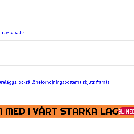
timavlönade
reläggs, också löneförhöjningspotterna skjuts framåt
 MED I VÅRT STARKA LAG
BLI ME