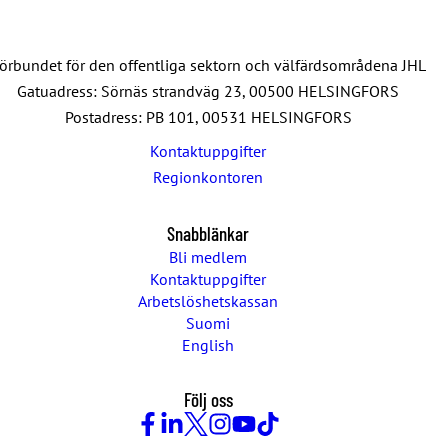
örbundet för den offentliga sektorn och välfärdsområdena JHL
Gatuadress: Sörnäs strandväg 23, 00500 HELSINGFORS
Postadress: PB 101, 00531 HELSINGFORS
Kontaktuppgifter
Regionkontoren
Snabblänkar
Bli medlem
Kontaktuppgifter
Arbetslöshetskassan
Suomi
English
Följ oss
Facebook
LinkedIn
Twitter
Instagram
Youtube
TikTok