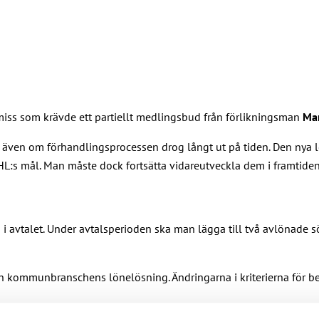
miss som krävde ett partiellt medlingsbud från förlikningsman
Mar
a, även om förhandlingsprocessen drog långt ut på tiden. Den nya l
HL:s mål. Man måste dock fortsätta vidareutveckla dem i framtiden
i avtalet. Under avtalsperioden ska man lägga till två avlönade s
ommunbranschens lönelösning. Ändringarna i kriterierna för bevil