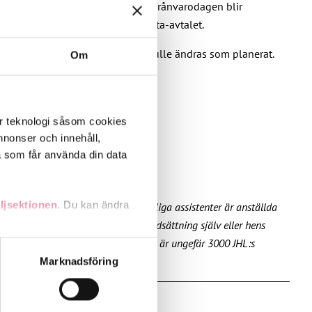
rogrammet om att den första sjukfrånvarodagen blir
ör sjukdomstid i det tidigare Heta-avtalet.
kdagen, även om lagstiftningen skulle ändras som planerat.
Om
er teknologi såsom cookies
 annonser och innehåll,
a som får använda din data
ljsektionen
. Du kan ändra
nlig assistans. Över 20 000 personliga assistenter är anställda
landen där personen med funktionsnedsättning själv eller hens
omfattas av kollektivavtalet. Av dem är ungefär 3000 JHL:s
andahålla funktioner för
Marknadsföring
n information från din enhet
 tur kombinera informationen
deras tjänster.