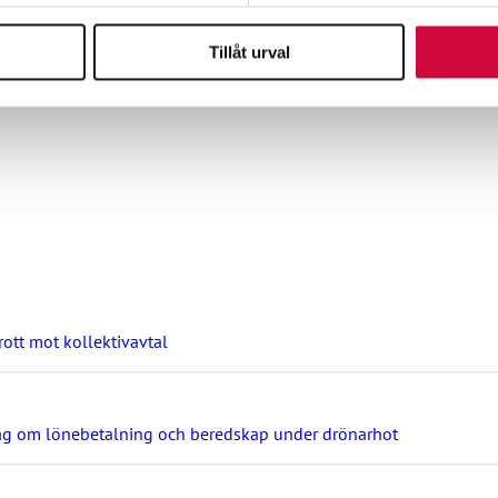
.10.2023.
Tillåt urval
a om temat med JHL:s avtalsförhandlare. Evenemanget är öppet för
ott mot kollektivavtal
ag om lönebetalning och beredskap under drönarhot