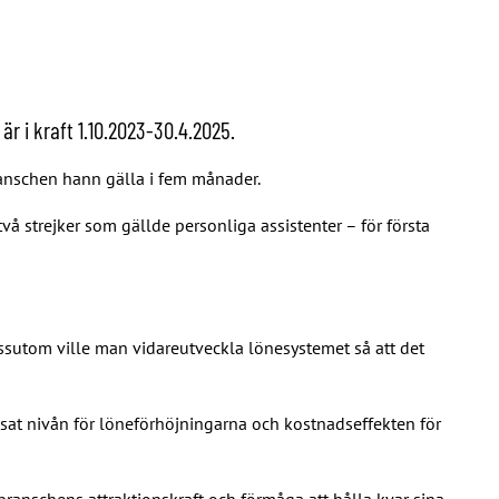
r i kraft 1.10.2023-30.4.2025.
branschen hann gälla i fem månader.
å strejker som gällde personliga assistenter – för första
.
ssutom ville man vidareutveckla lönesystemet så att det
at nivån för löneförhöjningarna och kostnadseffekten för
h branschens attraktionskraft och förmåga att hålla kvar sina