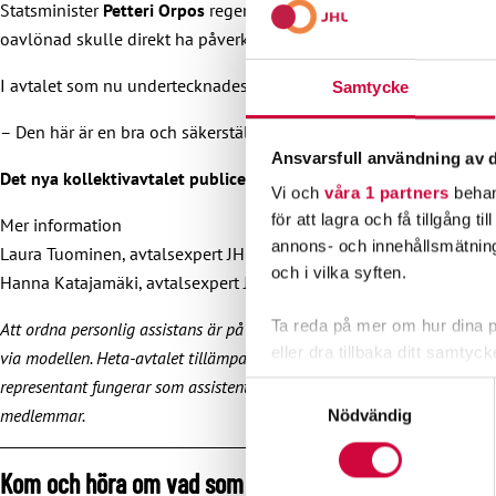
Statsminister
Petteri Orpos
regeringsprogram blev klart, vilket k
oavlönad skulle direkt ha påverkat assistenter som arbetar inom a
I avtalet som nu undertecknades lyckades JHL lägga till en inskri
Samtycke
– Den här är en bra och säkerställande inskrivning, JHL:s avtalsfö
Ansvarsfull användning av d
Det nya kollektivavtalet publiceras på vår webbplats snart.
Vi och
våra 1 partners
behan
för att lagra och få tillgång t
Mer information
annons- och innehållsmätning
Laura Tuominen, avtalsexpert JHL, 050 4092 460
och i vilka syften.
Hanna Katajamäki, avtalsexpert JHL, 050 5137 701
Ta reda på mer om hur dina pe
Att ordna personlig assistans är på välfärdsområdenas ansvar. För närv
eller dra tillbaka ditt samtyc
via modellen. Heta-avtalet tillämpas för personliga assistenter som är 
representant fungerar som assistentens arbetsgivare och är organiserad
Samtyckesval
Vi använder enhetsidentifierar
medlemmar.
Nödvändig
sociala medier och analysera 
till de sociala medier och a
Kom och höra om vad som ändras – Heta-avtalswebbinar
med annan information som du 