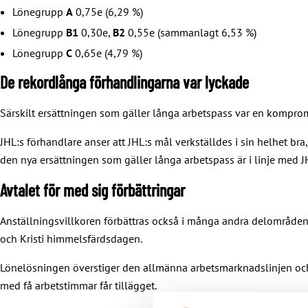
Lönegrupp
A
0,75e (6,29 %)
Lönegrupp
B1
0,30e,
B2
0,55e (sammanlagt 6,53 %)
Lönegrupp
C
0,65e (4,79 %)
De rekordlånga förhandlingarna var lyckade
Särskilt ersättningen som gäller långa arbetspass var en kompro
JHL:s förhandlare anser att JHL:s mål verkställdes i sin helhet br
den nya ersättningen som gäller långa arbetspass är i linje med J
Avtalet för med sig förbättringar
Anställningsvillkoren förbättras också i många andra delområden 
och Kristi himmelsfärdsdagen.
Lönelösningen överstiger den allmänna arbetsmarknadslinjen och k
med få arbetstimmar får tillägget.