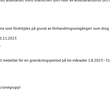
a som fördröjdes på grund av förhandlingsomgången som drog ut 
 1.11.2023
n
ett medeltal för en granskningsperiod på tre månader 1.8.2023–3
y lönegrupp!