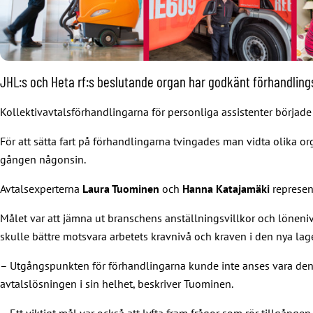
JHL:s och Heta rf:s beslutande organ har godkänt förhandlingsre
Kollektivavtalsförhandlingarna för personliga assistenter började
För att sätta fart på förhandlingarna tvingades man vidta olika or
gången någonsin.
Avtalsexperterna
Laura Tuominen
och
Hanna Katajamäki
represen
Målet var att jämna ut branschens anställningsvillkor och löneni
skulle bättre motsvara arbetets kravnivå och kraven i den nya la
– Utgångspunkten för förhandlingarna kunde inte anses vara den 
avtalslösningen i sin helhet, beskriver Tuominen.
– Ett viktigt mål var också att lyfta fram frågor som rör tillgånge