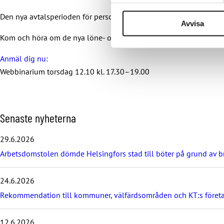
Den nya avtalsperioden för personliga assistenter trädde i kraft 1
Avvisa
Kom och höra om de nya löne- och anställningsvillkoren och prat
Anmäl dig nu:
Webbinarium torsdag 12.10 kl. 17.30–19.00
H
Senaste nyheterna
o
p
29.6.2026
p
Arbetsdomstolen dömde Helsingfors stad till böter på grund av br
a
ö
v
24.6.2026
e
r
Rekommendation till kommuner, välfärdsområden och KT:s föret
d
e
12.6.2026