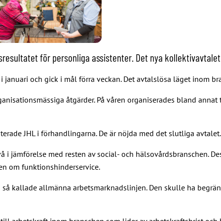
sultatet för personliga assistenter. Det nya kollektivavtalet ä
 i januari och gick i mål förra veckan. Det avtalslösa läget inom 
ganisationsmässiga åtgärder. På våren organiserades bland annat tv
terade JHL i förhandlingarna. De är nöjda med det slutliga avtalet
vå i jämförelse med resten av social- och hälsovårdsbranschen. De
gen om funktionshinderservice.
så kallade allmänna arbetsmarknadslinjen. Den skulle ha begräns
n till arbetskraft inom branschen som lider av arbetskraftsbrist oc