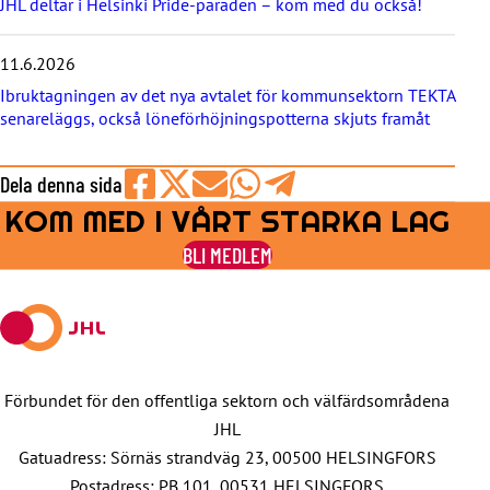
JHL deltar i Helsinki Pride-paraden – kom med du också!
n
a
11.6.2026
Ibruktagningen av det nya avtalet för kommunsektorn TEKTA
senareläggs, också löneförhöjningspotterna skjuts framåt
Dela denna sida
KOM MED I VÅRT STARKA LAG
Share
Share
Share
Share
Share
on
on
by
on
on
BLI MEDLEM
Facebook
X
E-
WhatsApp
Telegram
mail
Förbundet för den offentliga sektorn och välfärdsområdena
JHL
Gatuadress: Sörnäs strandväg 23, 00500 HELSINGFORS
Postadress: PB 101, 00531 HELSINGFORS