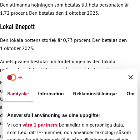
Den allmänna höjningen som betalas till hela personalen är
1,72 procent. Den betalas den 1 oktober 2023.
Lokal lönepott
Den lokala pottens storlek är 0,73 procent. Den betalas den
1 oktober 2023.
Arbetsgivaren beslutar om fördelningen av den lokala
potten efter att ha diskuterat frågan med förtroendemännen.
För undervisningspersonal (bilaga 1 och 2, allmänbildande
utbildning) används den lokala potten för att justera
Samtycke
Information
Reklaminställningar
Om
tabellönerna, så den lokala potten fördelas inte. Till den
administrativa personalen och stödpersonalen betalas
däremot en lokal lönepott även inom den allmänbildande
Ansvarsfull användning av dina uppgifter
utbildningen.
Vi och
våra 1 partners
behandlar din personliga data,
som t.ex. ditt IP-nummer, och använder teknologi såsom
Utöver det höjs arvodena för förtroendemän och
cookies för att lagra och få tillgång till information på din