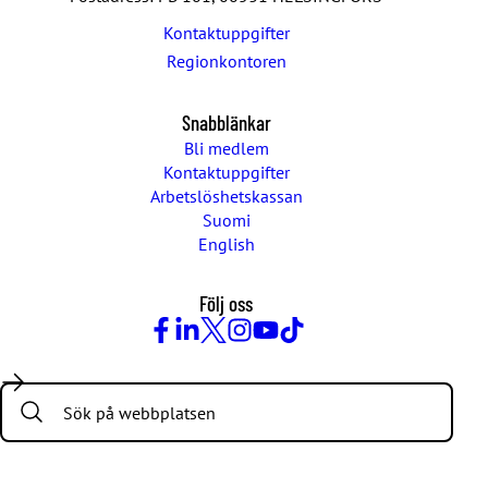
Kontaktuppgifter
Regionkontoren
Snabblänkar
Bli medlem
Kontaktuppgifter
Arbetslöshetskassan
Suomi
English
Följ oss
Facebook
LinkedIn
Twitter
Instagram
Youtube
TikTok
Search: