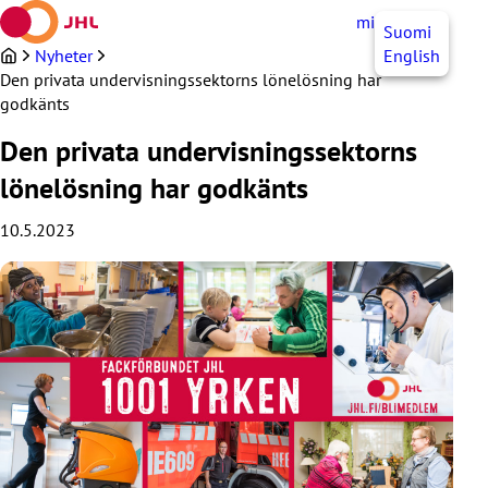
Hoppa
mittJHL
SV
Suomi
till
innehållet
Nyheter
English
Den privata undervisningssektorns lönelösning har
godkänts
Den privata undervisningssektorns
lönelösning har godkänts
10.5.2023