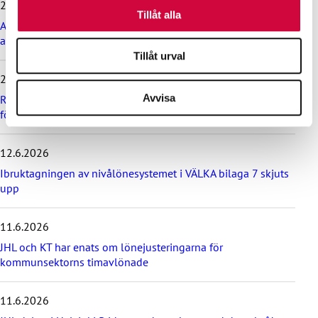
29.6.2026
samlat in när du har använt deras tjänster.
p
Tillåt alla
Arbetsdomstolen dömde Helsingfors stad till böter på grund
a
av brott mot kollektivavtal
ö
v
Tillåt urval
e
24.6.2026
r
Avvisa
d
Rekommendation till kommuner, välfärdsområden och KT:s
e
företag om lönebetalning och beredskap under drönarhot
s
e
12.6.2026
n
a
Ibruktagningen av nivålönesystemet i VÄLKA bilaga 7 skjuts
s
upp
t
e
11.6.2026
n
y
JHL och KT har enats om lönejusteringarna för
h
kommunsektorns timavlönade
e
t
e
11.6.2026
r