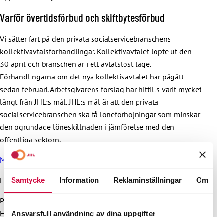
Varför övertidsförbud och skiftbytesförbud
Vi sätter fart på den privata socialservicebranschens
kollektivavtalsförhandlingar. Kollektivavtalet löpte ut den
30 april och branschen är i ett avtalslöst läge.
Förhandlingarna om det nya kollektivavtalet har pågått
sedan februari. Arbetsgivarens förslag har hittills varit mycket
långt från JHL:s mål. JHL:s mål är att den privata
socialservicebranschen ska få löneförhöjningar som minskar
den ogrundade löneskillnaden i jämförelse med den
offentliga sektorn.
Mer information om stridsåtgärder som JHL utlyst
Lisätietoja:
Samtycke
Information
Reklaminställningar
Om
Päivi Niemi-Laine, ordförande, 040 702 4772
Hanna Katajamäki, avtalsexpert, 050 513 7701
Ansvarsfull användning av dina uppgifter