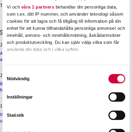
Tanja Tuunainen-Vainio, avtalsexpert, 050 463 2243
Vi och
våra 1 partners
behandlar din personliga data,
som t.ex. ditt IP-nummer, och använder teknologi såsom
cookies för att lagra och få tillgång till information på din
enhet för att kunna tillhandahålla personliga annonser och
H
Senaste nyheterna
innehåll, annons- och innehållsmätning, åskådarinsikter
o
p
och produktutveckling. Du kan själv välja vilka som får
29.6.2026
p
använda din data och i vilka syften.
Arbetsdomstolen dömde Helsingfors stad till böter på grund
a
av brott mot kollektivavtal
ö
Ta reda på mer om hur dina personliga uppgifter
v
behandlas och ställ in dina preferenser i
detaljsektionen
.
e
Samtyckesval
24.6.2026
r
Du kan ändra eller dra tillbaka ditt samtycke när som
Nödvändig
d
Rekommendation till kommuner, välfärdsområden och KT:s
helst från cookie-förklaringen.
e
företag om lönebetalning och beredskap under drönarhot
s
Inställningar
Vi använder enhetsidentifierare för att anpassa innehållet
e
12.6.2026
och annonserna till användarna, tillhandahålla funktioner
n
a
för sociala medier och analysera vår trafik. Vi
Ibruktagningen av nivålönesystemet i VÄLKA bilaga 7 skjuts
Statistik
s
upp
vidarebefordrar även sådana identifierare och annan
t
information från din enhet till de sociala medier och
e