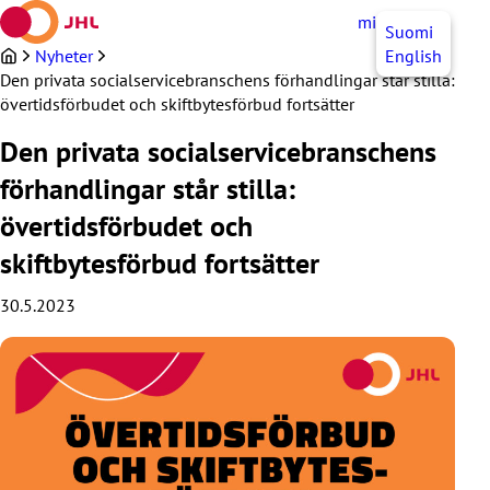
Hoppa
mittJHL
SV
Suomi
till
innehållet
Nyheter
English
Den privata socialservicebranschens förhandlingar står stilla:
övertidsförbudet och skiftbytesförbud fortsätter
Den privata socialservicebranschens
förhandlingar står stilla:
övertidsförbudet och
skiftbytesförbud fortsätter
30.5.2023