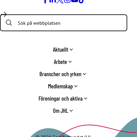
Facebook
LinkedIn
Twitter
Instagram
Youtube
TikTok
Search:
Aktuellt
Arbete
Branscher och yrken
Medlemskap
Föreningar och aktiva
Om JHL