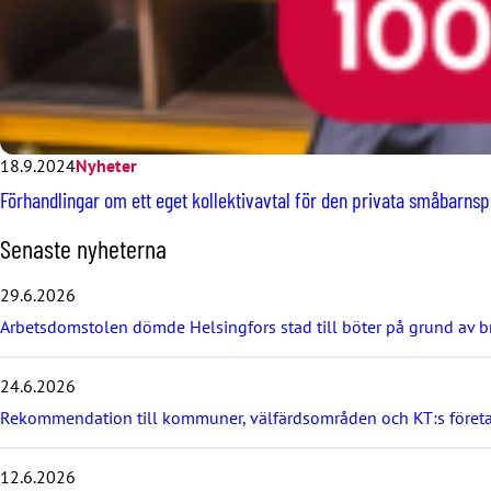
18.9.2024
Nyheter
Förhandlingar om ett eget kollektivavtal för den privata småbarns
H
Senaste nyheterna
o
p
29.6.2026
p
Arbetsdomstolen dömde Helsingfors stad till böter på grund av br
a
ö
v
24.6.2026
e
r
Rekommendation till kommuner, välfärdsområden och KT:s föret
d
e
12.6.2026
s