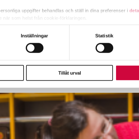
rsonliga uppgifter behandlas och ställ in dina preferenser i
deta
ke när som helst från cookie-förklaringen.
a medlemmar har cirka tusen olika yrkesbeteckningar inom välfärds
h hälsovårdsproffs, pedagog, barnskötare, städare, kosthållsarbetar
e för att anpassa innehållet och annonserna till användarna, tillh
Inställningar
Statistik
vår trafik. Vi vidarebefordrar även sådana identifierare och anna
nnons- och analysföretag som vi samarbetar med. Dessa kan i sin
har tillhandahållit eller som de har samlat in när du har använt 
Tillåt urval