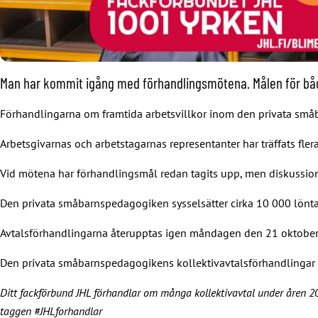
Man har kommit igång med förhandlingsmötena. Målen för både
Förhandlingarna om framtida arbetsvillkor inom den privata småb
Arbetsgivarnas och arbetstagarnas representanter har träffats fler
Vid mötena har förhandlingsmål redan tagits upp, men diskussione
Den privata småbarnspedagogiken sysselsätter cirka 10 000 löntaga
Avtalsförhandlingarna återupptas igen måndagen den 21 oktober. Må
Den privata småbarnspedagogikens kollektivavtalsförhandlingar b
Ditt fackförbund JHL förhandlar om många kollektivavtal under åren 20
taggen #JHLforhandlar