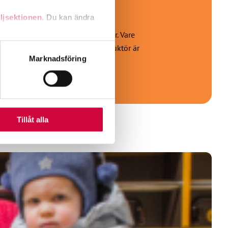
ljsektionen
. Du kan ändra
sektorn eller offentliga tjänster. Vare
e, sekreterare, väktare eller konduktör är
andahålla funktioner för
Marknadsföring
n information från din enhet
 tur kombinera informationen
deras tjänster.
Tillåt alla