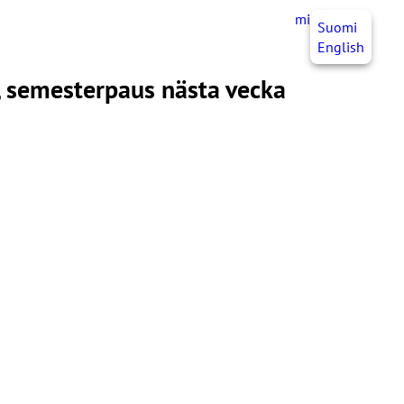
mittJHL
SV
Suomi
English
, semesterpaus nästa vecka