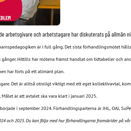
 arbetsgivare och arbetstagare har diskuterats på allmän ni
arnspedagogiken är i full gång. Det sista förhandlingsmötet håll
a gånger. Hittills har mötena främst handlat om tidtabeller och and
n har förts på ett allmänt plan.
re. Det är alltså otroligt viktigt med ett eget kollektivavtal, k
let är att avtalet ska vara klart i januari 2025.
örjade i september 2024. Förhandlingsparterna är JHL, OAJ, SuPer
24 och 2025. Du kan följa med hur förhandlingarna framskrider på vår 