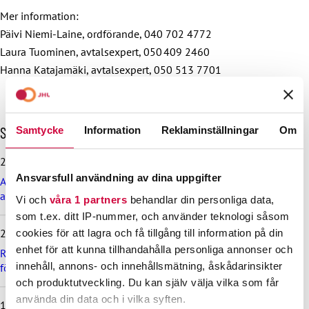
Mer information:
Päivi Niemi-Laine, ordförande, 040 702 4772
Laura Tuominen, avtalsexpert, 050 409 2460
Hanna Katajamäki, avtalsexpert, 050 513 7701
H
Senaste nyheterna
Samtycke
Information
Reklaminställningar
Om
o
p
29.6.2026
p
Ansvarsfull användning av dina uppgifter
Arbetsdomstolen dömde Helsingfors stad till böter på grund
a
av brott mot kollektivavtal
ö
Vi och
våra 1 partners
behandlar din personliga data,
v
som t.ex. ditt IP-nummer, och använder teknologi såsom
e
24.6.2026
cookies för att lagra och få tillgång till information på din
r
enhet för att kunna tillhandahålla personliga annonser och
d
Rekommendation till kommuner, välfärdsområden och KT:s
innehåll, annons- och innehållsmätning, åskådarinsikter
e
företag om lönebetalning och beredskap under drönarhot
s
och produktutveckling. Du kan själv välja vilka som får
e
använda din data och i vilka syften.
12.6.2026
n