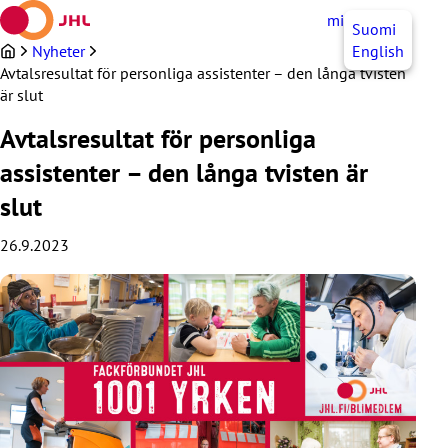
Hoppa
mittJHL
SV
Suomi
till
innehållet
Nyheter
English
Avtalsresultat för personliga assistenter – den långa tvisten
är slut
Avtalsresultat för personliga
assistenter – den långa tvisten är
slut
26.9.2023