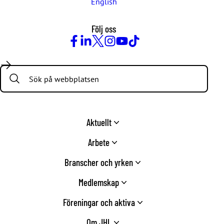
English
Följ oss
Facebook
LinkedIn
Twitter
Instagram
Youtube
TikTok
Search:
Aktuellt
Arbete
Branscher och yrken
Medlemskap
Föreningar och aktiva
Om JHL