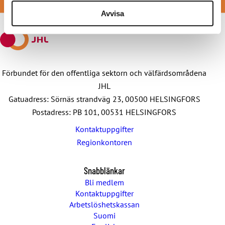
BLI MEDLEM
Facebook
X
E-
WhatsApp
Telegram
Avvisa
mail
Förbundet för den offentliga sektorn och välfärdsområdena
JHL
Gatuadress: Sörnäs strandväg 23, 00500 HELSINGFORS
Postadress: PB 101, 00531 HELSINGFORS
Kontaktuppgifter
Regionkontoren
Snabblänkar
Bli medlem
Kontaktuppgifter
Arbetslöshetskassan
Suomi