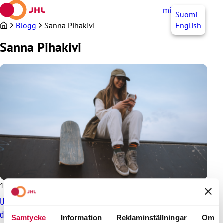
Hoppa
mittJHL
SV
Suomi
till
innehållet
Blogg
Sanna Pihakivi
English
Sanna Pihakivi
16.5.2022
Ungdomsarbetet handlar om att växa upp tillsammans med
den unga
Samtycke
Information
Reklaminställningar
Om