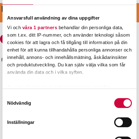
KOM MED I VÅRT STARKA LAG
BLI MEDLEM
Ansvarsfull användning av dina uppgifter
Vi och
våra 1 partners
behandlar din personliga data,
som t.ex. ditt IP-nummer, och använder teknologi såsom
cookies för att lagra och få tillgång till information på din
enhet för att kunna tillhandahålla personliga annonser och
innehåll, annons- och innehållsmätning, åskådarinsikter
Förbundet för den offentliga sektorn och välfärdsområdena
och produktutveckling. Du kan själv välja vilka som får
JHL
använda din data och i vilka syften.
Gatuadress: Sörnäs strandväg 23, 00500 HELSINGFORS
Postadress: PB 101, 00531 HELSINGFORS
Ta reda på mer om hur dina personliga uppgifter
Kontaktuppgifter
behandlas och ställ in dina preferenser i
detaljsektionen
.
Samtyckesval
Regionkontoren
Du kan ändra eller dra tillbaka ditt samtycke när som
Nödvändig
helst från cookie-förklaringen.
Snabblänkar
Inställningar
Vi använder enhetsidentifierare för att anpassa innehållet
Bli medlem
och annonserna till användarna, tillhandahålla funktioner
Kontaktuppgifter