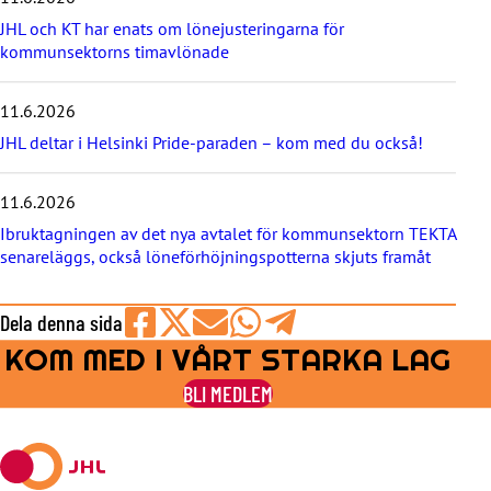
y
JHL och KT har enats om lönejusteringarna för
h
kommunsektorns timavlönade
e
t
e
11.6.2026
r
JHL deltar i Helsinki Pride-paraden – kom med du också!
n
a
11.6.2026
Ibruktagningen av det nya avtalet för kommunsektorn TEKTA
senareläggs, också löneförhöjningspotterna skjuts framåt
Dela denna sida
KOM MED I VÅRT STARKA LAG
Share
Share
Share
Share
Share
on
on
by
on
on
BLI MEDLEM
Facebook
X
E-
WhatsApp
Telegram
mail