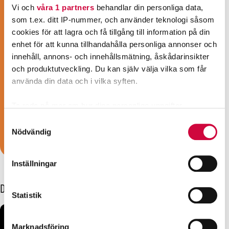
JHL är Finlands mångsidigaste
Vi och
våra 1 partners
behandlar din personliga data,
fackförbund. Våra medlemmar har cirka
som t.ex. ditt IP-nummer, och använder teknologi såsom
cookies för att lagra och få tillgång till information på din
tusen olika yrkesbeteckningar inom
enhet för att kunna tillhandahålla personliga annonser och
välfärdssektorn eller offentliga tjänster.
innehåll, annons- och innehållsmätning, åskådarinsikter
Vare sig du är närvårdare, vårdassistent,
och produktutveckling. Du kan själv välja vilka som får
social- och hälsovårdsproffs, pedagog,
använda din data och i vilka syften.
barnskötare, städare, kosthållsarbetare,
sekreterare, väktare eller konduktör är vi
Ta reda på mer om hur dina personliga uppgifter
fackförbundet för dig!
behandlas och ställ in dina preferenser i
detaljsektionen
.
Samtyckesval
Du kan ändra eller dra tillbaka ditt samtycke när som
Nödvändig
Bli medlem!
helst från cookie-förklaringen.
Inställningar
Vi använder enhetsidentifierare för att anpassa innehållet
och annonserna till användarna, tillhandahålla funktioner
Dessa kanske också intresserar dig
för sociala medier och analysera vår trafik. Vi
Statistik
vidarebefordrar även sådana identifierare och annan
information från din enhet till de sociala medier och
Marknadsföring
annons- och analysföretag som vi samarbetar med.