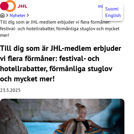
Hoppa
mittJHL
SV
Suomi
till
innehållet
Nyheter
English
Till dig som är JHL-medlem erbjuder vi flera förmåner:
festival- och hotellrabatter, förmånliga stuglov och mycket
mer!
Till dig som är JHL-medlem erbjuder
vi flera förmåner: festival- och
hotellrabatter, förmånliga stuglov
och mycket mer!
23.5.2025