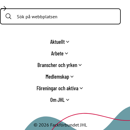
Facebook
LinkedIn
Twitter
Instagram
Youtube
TikTok
Search:
Aktuellt
Arbete
Branscher och yrken
Medlemskap
Föreningar och aktiva
Om JHL
© 2026 Fackförbundet JHL