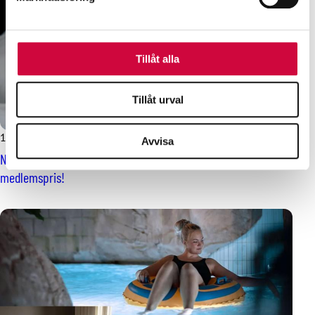
Dessa kan i sin tur kombinera informationen med annan
information som du har tillhandahållit eller som de har
samlat in när du har använt deras tjänster.
Tillåt alla
Tillåt urval
18.11.2024
Nyheter
Avvisa
Ny medlemsförmån: övernatta på Omenahotelli till
medlemspris!