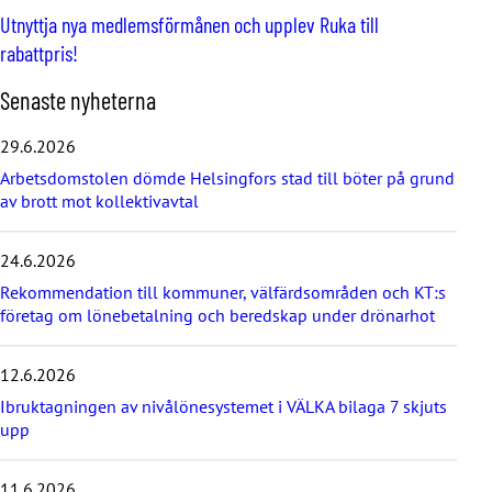
Utnyttja nya medlemsförmånen och upplev Ruka till
rabattpris!
H
Senaste nyheterna
o
p
29.6.2026
p
Arbetsdomstolen dömde Helsingfors stad till böter på grund
a
av brott mot kollektivavtal
ö
v
e
24.6.2026
r
d
Rekommendation till kommuner, välfärdsområden och KT:s
e
företag om lönebetalning och beredskap under drönarhot
s
e
12.6.2026
n
a
Ibruktagningen av nivålönesystemet i VÄLKA bilaga 7 skjuts
s
upp
t
e
11.6.2026
n