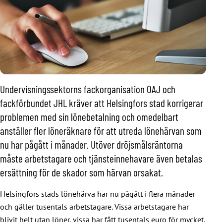
Undervisningssektorns fackorganisation OAJ och
fackförbundet JHL kräver att Helsingfors stad korrigerar
problemen med sin lönebetalning och omedelbart
anställer fler löneräknare för att utreda lönehärvan som
nu har pågått i månader. Utöver dröjsmålsräntorna
måste arbetstagare och tjänsteinnehavare även betalas
ersättning för de skador som härvan orsakat.
Helsingfors stads lönehärva har nu pågått i flera månader
och gäller tusentals arbetstagare. Vissa arbetstagare har
blivit helt utan löner, vissa har fått tusentals euro för mycket,