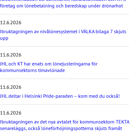
e
företag om lönebetalning och beredskap under drönarhot
s
e
12.6.2026
n
a
Ibruktagningen av nivålönesystemet i VÄLKA bilaga 7 skjuts
s
upp
t
e
11.6.2026
n
y
JHL och KT har enats om lönejusteringarna för
h
kommunsektorns timavlönade
e
t
e
11.6.2026
r
JHL deltar i Helsinki Pride-paraden – kom med du också!
n
a
11.6.2026
Ibruktagningen av det nya avtalet för kommunsektorn TEKTA
senareläggs, också löneförhöjningspotterna skjuts framåt