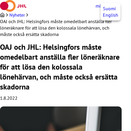
Hoppa
mittJHL
SV
Suomi
till
innehållet
Nyheter
English
OAJ och JHL: Helsingfors måste omedelbart anställa fler
löneräknare för att lösa den kolossala lönehärvan, och
måste också ersätta skadorna
OAJ och JHL: Helsingfors måste
omedelbart anställa fler löneräknare
för att lösa den kolossala
lönehärvan, och måste också ersätta
skadorna
1.8.2022