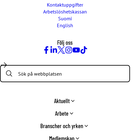
Kontaktuppgifter
Arbetslöshetskassan
Suomi
English
Följ oss
Facebook
LinkedIn
Twitter
Instagram
Youtube
TikTok
Search:
Aktuellt
Arbete
Branscher och yrken
Medlemskap