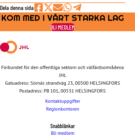
Dela denna sida
KOM MED I VÅRT STARKA LAG
Share
Share
Share
Share
Share
on
on
by
on
on
BLI MEDLEM
Facebook
X
E-
WhatsApp
Telegram
mail
Förbundet för den offentliga sektorn och välfärdsområdena
JHL
Gatuadress: Sörnäs strandväg 23, 00500 HELSINGFORS
Postadress: PB 101, 00531 HELSINGFORS
Kontaktuppgifter
Regionkontoren
Snabblänkar
Bli medlem