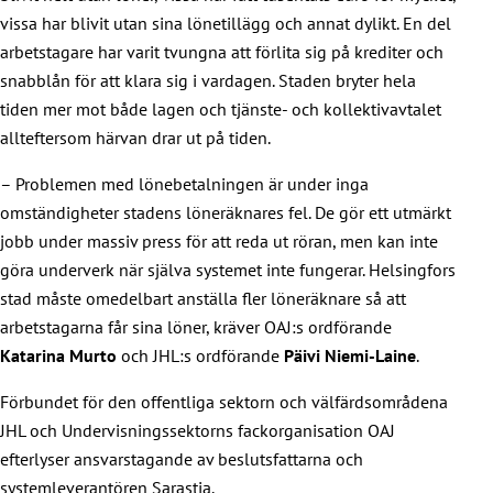
vissa har blivit utan sina lönetillägg och annat dylikt. En del
arbetstagare har varit tvungna att förlita sig på krediter och
snabblån för att klara sig i vardagen. Staden bryter hela
tiden mer mot både lagen och tjänste- och kollektivavtalet
allteftersom härvan drar ut på tiden.
– Problemen med lönebetalningen är under inga
omständigheter stadens löneräknares fel. De gör ett utmärkt
jobb under massiv press för att reda ut röran, men kan inte
göra underverk när själva systemet inte fungerar. Helsingfors
stad måste omedelbart anställa fler löneräknare så att
arbetstagarna får sina löner, kräver OAJ:s ordförande
Katarina Murto
och JHL:s ordförande
Päivi Niemi-Laine
.
Förbundet för den offentliga sektorn och välfärdsområdena
JHL och Undervisningssektorns fackorganisation OAJ
efterlyser ansvarstagande av beslutsfattarna och
systemleverantören Sarastia.