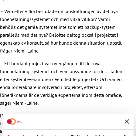
– Vem eller vilka beslutade om anskaffningen av det nya
lönebetalningssystemet och med vilka villkor? Varför
behölls det gamla systemet inte som ett backup-system
parallellt med det nya? Deloitte deltog också i projektet i
egenskap av konsult, så hur kunde denna situation uppstå,
frågar Niemi-Laine.
– Ett hurdant projekt var övergången till det nya
lönebetalningssystemet och vem ansvarade för det: staden
eller systemleverantören? Vem ledde projektet? Och var en
enda löneräknare involverad i projektet, eftersom
löneräknarna är de verkliga experterna inom detta område,
säger Niemi-Laine.
Helsingfors stads borgmästare
Juhana Vartiainen
bedömde i
förra veckan att lönebetalningsproblemen fortfarande
kommer att pågå i månader.