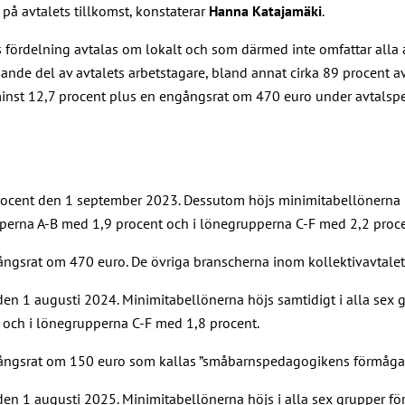
t på avtalets tillkomst, konstaterar
Hanna Katajamäki
.
vars fördelning avtalas om lokalt och som därmed inte omfattar alla
nde del av avtalets arbetstagare, bland annat cirka 89 procent av
inst 12,7 procent plus en engångsrat om 470 euro under avtalsper
cent den 1 september 2023. Dessutom höjs minimitabellönerna i a
upperna A-B med 1,9 procent och i lönegrupperna C-F med 2,2 proc
gsrat om 470 euro. De övriga branscherna inom kollektivavtalet 
 1 augusti 2024. Minimitabellönerna höjs samtidigt i alla sex gr
t och i lönegrupperna C-F med 1,8 procent.
ngsrat om 150 euro som kallas ”småbarnspedagogikens förmåga at
 1 augusti 2025. Minimitabellönerna höjs i alla sex grupper för 