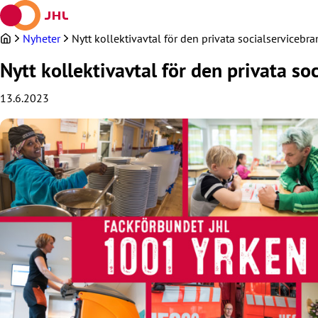
Hoppa
till
innehållet
Nyheter
Nytt kollektivavtal för den privata socialservice
Nytt kollektivavtal för den privata s
13.6.2023