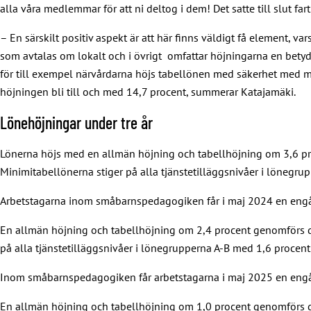
alla våra medlemmar för att ni deltog i dem! Det satte till slut far
– En särskilt positiv aspekt är att här finns väldigt få element, 
som avtalas om lokalt och i övrigt omfattar höjningarna en betyda
för till exempel närvårdarna höjs tabellönen med säkerhet med m
höjningen bli till och med 14,7 procent, summerar Katajamäki.
Lönehöjningar under tre år
Lönerna höjs med en allmän höjning och tabellhöjning om 3,6 pro
Minimitabellönerna stiger på alla tjänstetilläggsnivåer i lönegr
Arbetstagarna inom småbarnspedagogiken får i maj 2024 en engån
En allmän höjning och tabellhöjning om 2,4 procent genomförs den
på alla tjänstetilläggsnivåer i lönegrupperna A-B med 1,6 procen
Inom småbarnspedagogiken får arbetstagarna i maj 2025 en engå
En allmän höjning och tabellhöjning om 1,0 procent genomförs den