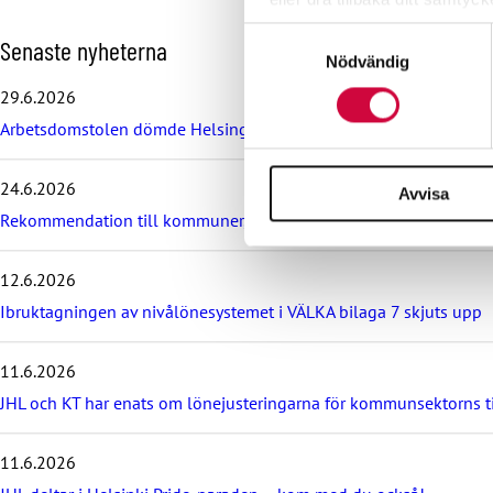
Samtyckesval
H
Senaste nyheterna
Vi använder enhetsidentifierar
Nödvändig
o
sociala medier och analysera 
p
29.6.2026
till de sociala medier och a
p
Arbetsdomstolen dömde Helsingfors stad till böter på grund av br
a
med annan information som du 
ö
v
24.6.2026
Avvisa
e
r
Rekommendation till kommuner, välfärdsområden och KT:s föret
d
e
12.6.2026
s
e
Ibruktagningen av nivålönesystemet i VÄLKA bilaga 7 skjuts upp
n
a
11.6.2026
s
t
JHL och KT har enats om lönejusteringarna för kommunsektorns 
e
n
y
11.6.2026
h