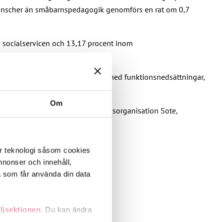
branscher än småbarnspedagogik genomförs en rat om 0,7
 socialservicen och 13,17 procent inom
nom boendetjänster för personer med funktionsnedsättningar,
Om
och hälsovårdsfackens förhandlingsorganisation Sote,
av Hyvinvointiala HALI ry.
er teknologi såsom cookies
 annonser och innehåll,
a som får använda din data
ljsektionen
. Du kan ändra