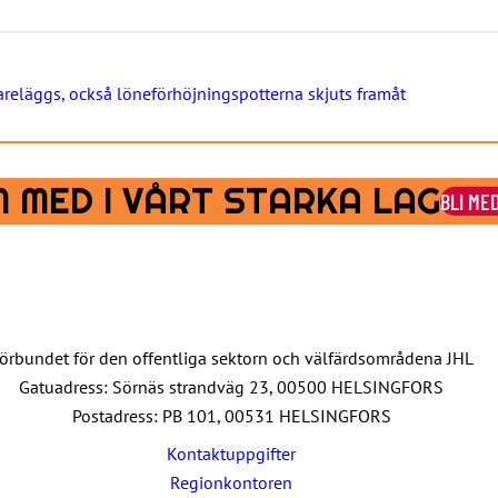
reläggs, också löneförhöjningspotterna skjuts framåt
 MED I VÅRT STARKA LAG
BLI ME
örbundet för den offentliga sektorn och välfärdsområdena JHL
Gatuadress: Sörnäs strandväg 23, 00500 HELSINGFORS
Postadress: PB 101, 00531 HELSINGFORS
Kontaktuppgifter
Regionkontoren