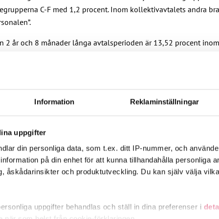
önegrupperna C-F med 1,2 procent. Inom kollektivavtalets andra 
rsonalen”.
n 2 år och 8 månader långa avtalsperioden är 13,52 procent inom
l på privata daghem, vid serviceboenden och vårdhem för äldre, i
 personliga assistenter.
Information
Reklaminställningar
det för den offentliga sektorn och välfärdsområdena JHL, social- 
 och Sosiaalipalvelualan allianssi Salli. Arbetsgivarna företräds 
ina uppgifter
dlar din personliga data, som t.ex. ditt IP-nummer, och använd
ill information på din enhet för att kunna tillhandahålla personliga
, åskådarinsikter och produktutveckling. Du kan själv välja vilk
rsonliga uppgifter behandlas och ställ in dina preferenser i
deta
ke när som helst från cookie-förklaringen.