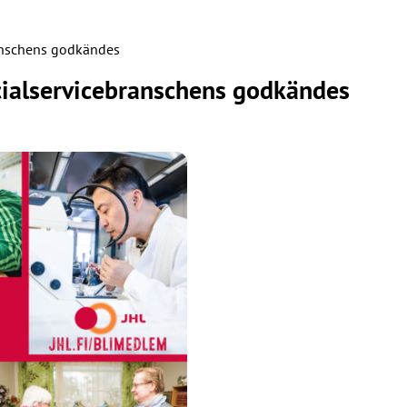
branschens godkändes
ocialservicebranschens godkändes