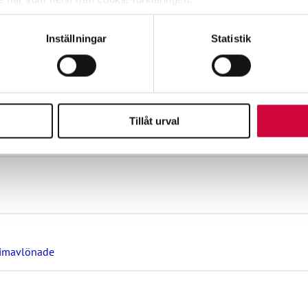
e för att anpassa innehållet och annonserna till användarna, tillh
Inställningar
Statistik
vår trafik. Vi vidarebefordrar även sådana identifierare och anna
nnons- och analysföretag som vi samarbetar med. Dessa kan i sin
ott mot kollektivavtal
har tillhandahållit eller som de har samlat in när du har använt 
Tillåt urval
ag om lönebetalning och beredskap under drönarhot
timavlönade