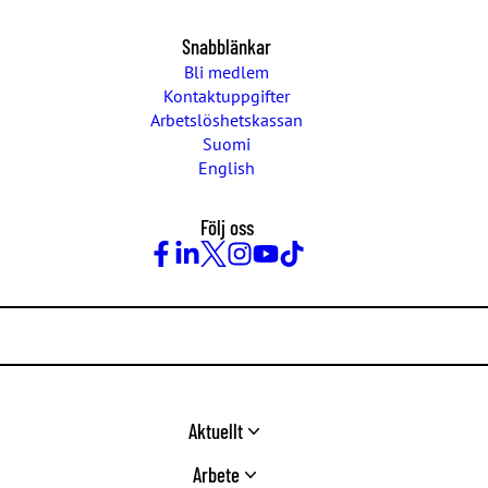
Snabblänkar
Bli medlem
Kontaktuppgifter
Arbetslöshetskassan
Suomi
English
Följ oss
Facebook
LinkedIn
Twitter
Instagram
Youtube
TikTok
Aktuellt
Arbete