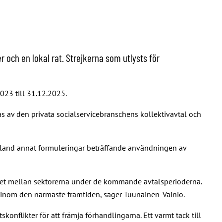
 och en lokal rat. Strejkerna som utlysts för
2023 till 31.12.2025.
as av den privata socialservicebranschens kollektivavtal och
 bland annat formuleringar beträffande användningen av
gapet mellan sektorerna under de kommande avtalsperioderna.
o inom den närmaste framtiden, säger Tuunainen-Vainio.
nflikter för att främja förhandlingarna. Ett varmt tack till