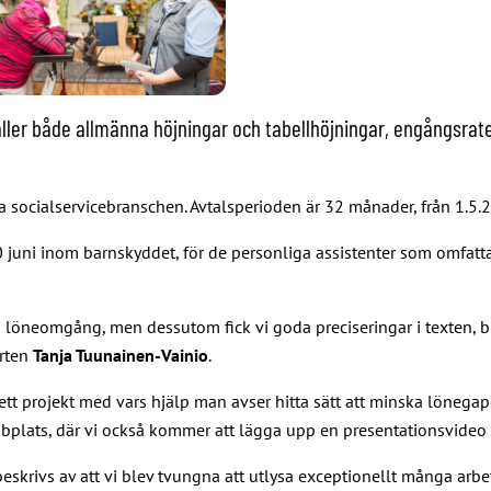
ller både allmänna höjningar och tabellhöjningar, engångsrater
ta socialservicebranschen. Avtalsperioden är 32 månader, från 1.5.
0 juni inom barnskyddet, för de personliga assistenter som omfatt
en löneomgång, men dessutom fick vi goda preciseringar i texten,
erten
Tanja Tuunainen-Vainio
.
, ett projekt med vars hjälp man avser hitta sätt att minska löne
ebbplats, där vi också kommer att lägga upp en presentationsvide
ivs av att vi blev tvungna att utlysa exceptionellt många arbetsko