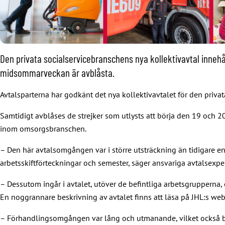
Den privata socialservicebranschens nya kollektivavtal innehå
midsommarveckan är avblåsta.
Avtalsparterna har godkänt det nya kollektivavtalet för den priva
Samtidigt avblåses de strejker som utlysts att börja den 19 och 2
inom omsorgsbranschen.
– Den här avtalsomgången var i större utsträckning än tidigare 
arbetsskiftförteckningar och semester, säger ansvariga avtalsexp
– Dessutom ingår i avtalet, utöver de befintliga arbetsgrupperna
En noggrannare beskrivning av avtalet finns att läsa på JHL:s w
– Förhandlingsomgången var lång och utmanande, vilket också beskr