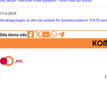
JHL deltar i Helsinki Pride-paraden – kom med du också!
e
t
e
11.6.2026
r
Ibruktagningen av det nya avtalet för kommunsektorn TEKTA sena
n
a
Dela denna sida
Share
Share
Share
Share
Share
KOM
on
on
by
on
on
Facebook
X
E-
WhatsApp
Telegram
mail
F