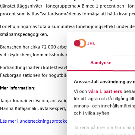
tjänstetilläggsnivåer i lönegrupperna A-B med 1 procent och i l
procent som kallas ”välfärdsområdenas förmåga att hålla kvar pe
Lönehöjningarnas totala kumulativa lönehöjningseffekt under de
småbarnspedagogiken.
Branschen har cirka 72 000 arbetstagare som arbetar till exempe
vid skyddshem, inom missbrukarvården, inom barnskyddet och som
Samtycke
Förhandlingsparter i kollektivavtalet är på löntagarsidan Förbun
Fackorganisationen för högutbildade inom socialbranschen Talentia
Ansvarsfull användning av d
Mer information:
Vi och
våra 1 partners
behan
för att lagra och få tillgång t
Tanja Tuunainen-Vainio, ansvarig avtalsexpert, 050 463 2243
annons- och innehållsmätning
Hanna Katajamäki, avtalsexpert, 050 513 7701
och i vilka syften.
Läs mer i underteckningsprotokollet (på finska)
Ta reda på mer om hur dina pe
eller dra tillbaka ditt samtyc