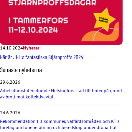
14.10.2024
Nyheter
Här är JHL:s fantastiska Stjärnproffs 2024!
H
Senaste nyheterna
o
p
29.6.2026
p
Arbetsdomstolen dömde Helsingfors stad till böter på grund
a
av brott mot kollektivavtal
ö
v
e
24.6.2026
r
d
Rekommendation till kommuner, välfärdsområden och KT:s
e
företag om lönebetalning och beredskap under drönarhot