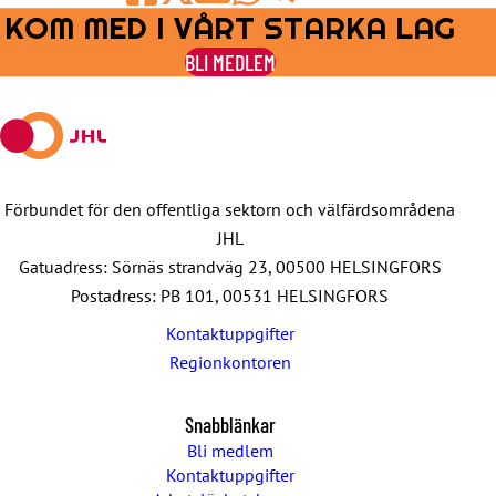
KOM MED I VÅRT STARKA LAG
Share
Share
Share
Share
Share
on
on
by
on
on
BLI MEDLEM
Facebook
X
E-
WhatsApp
Telegram
mail
Förbundet för den offentliga sektorn och välfärdsområdena
JHL
Gatuadress: Sörnäs strandväg 23, 00500 HELSINGFORS
Postadress: PB 101, 00531 HELSINGFORS
Kontaktuppgifter
Regionkontoren
Snabblänkar
Bli medlem
Kontaktuppgifter