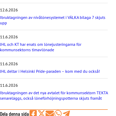
s
e
12.6.2026
n
a
Ibruktagningen av nivålönesystemet i VÄLKA bilaga 7 skjuts
s
upp
t
e
11.6.2026
n
y
JHL och KT har enats om lönejusteringarna för
h
kommunsektorns timavlönade
e
t
e
11.6.2026
r
JHL deltar i Helsinki Pride-paraden – kom med du också!
n
a
11.6.2026
Ibruktagningen av det nya avtalet för kommunsektorn TEKTA
senareläggs, också löneförhöjningspotterna skjuts framåt
Dela denna sida