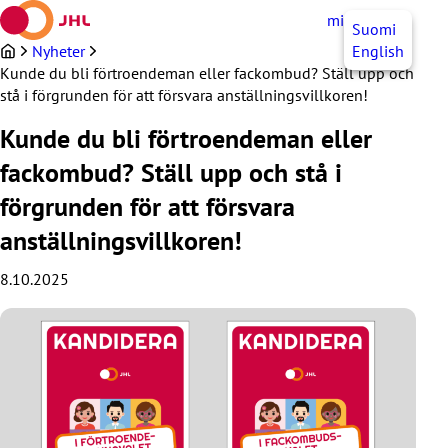
Hoppa
mittJHL
SV
Suomi
till
innehållet
Nyheter
English
Kunde du bli förtroendeman eller fackombud? Ställ upp och
stå i förgrunden för att försvara anställningsvillkoren!
Kunde du bli förtroendeman eller
fackombud? Ställ upp och stå i
förgrunden för att försvara
anställningsvillkoren!
8.10.2025