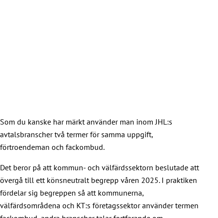
Som du kanske har märkt använder man inom JHL:s
avtalsbranscher två termer för samma uppgift,
förtroendeman och fackombud.
Det beror på att kommun- och välfärdssektorn beslutade att
övergå till ett könsneutralt begrepp våren 2025. I praktiken
fördelar sig begreppen så att kommunerna,
välfärdsområdena och KT:s företagssektor använder termen
fackombud, andra branscher talar fortfarande om