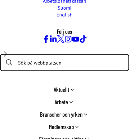
Arbetslöshetskassan
Suomi
English
Följ oss
Facebook
LinkedIn
Twitter
Instagram
Youtube
TikTok
Search:
Aktuellt
Arbete
Branscher och yrken
Medlemskap