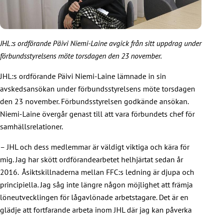
JHL:s ordförande Päivi Niemi-Laine avgick från sitt uppdrag under
förbundsstyrelsens möte torsdagen den 23 november.
JHL:s ordförande Päivi Niemi-Laine lämnade in sin
avskedsansökan under förbundsstyrelsens möte torsdagen
den 23 november. Förbundsstyrelsen godkände ansökan.
Niemi-Laine övergår genast till att vara förbundets chef för
samhällsrelationer.
– JHL och dess medlemmar är väldigt viktiga och kära för
mig. Jag har skött ordförandearbetet helhjärtat sedan år
2016. Åsiktskillnaderna mellan FFC:s ledning är djupa och
principiella. Jag såg inte längre någon möjlighet att främja
löneutvecklingen för lågavlönade arbetstagare. Det är en
glädje att fortfarande arbeta inom JHL där jag kan påverka