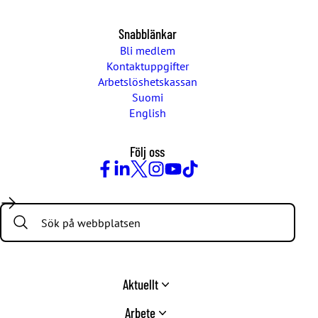
Snabblänkar
Bli medlem
Kontaktuppgifter
Arbetslöshetskassan
Suomi
English
Följ oss
Facebook
LinkedIn
Twitter
Instagram
Youtube
TikTok
Search:
Aktuellt
Arbete