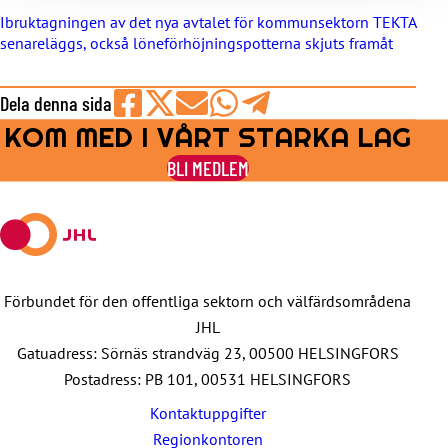
Ibruktagningen av det nya avtalet för kommunsektorn TEKTA
senareläggs, också löneförhöjningspotterna skjuts framåt
Dela denna sida
KOM MED I VÅRT STARKA LAG
Share
Share
Share
Share
Share
on
on
by
on
on
BLI MEDLEM
Facebook
X
E-
WhatsApp
Telegram
mail
Förbundet för den offentliga sektorn och välfärdsområdena
JHL
Gatuadress: Sörnäs strandväg 23, 00500 HELSINGFORS
Postadress: PB 101, 00531 HELSINGFORS
Kontaktuppgifter
Regionkontoren