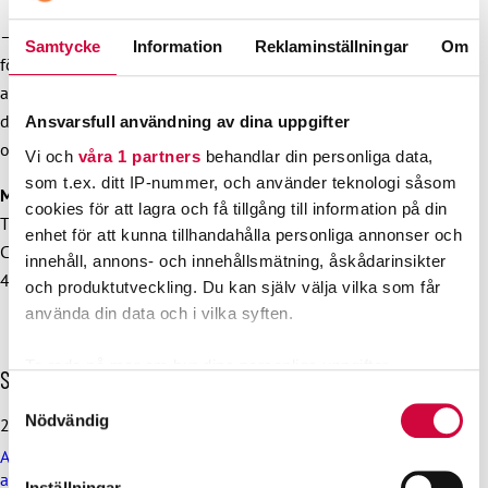
– JHL:s mål är fortfarande att delta och diskutera vid alla
Samtycke
Information
Reklaminställningar
Om
förhandlingsbord där man behandlar våra medlemmars
anställningsvillkor. Vi fortsätter intensivt med våra
diskussioner med FFC, summerar Håkan Ekström, tillfällig
Ansvarsfull användning av dina uppgifter
ordförande.
Vi och
våra 1 partners
behandlar din personliga data,
som t.ex. ditt IP-nummer, och använder teknologi såsom
Mer information:
cookies för att lagra och få tillgång till information på din
Tf. ordförande Håkan Ekström, tfn 040 828 2865
enhet för att kunna tillhandahålla personliga annonser och
Chef för samhällsrelationer, Päivi Niemi-Laine, tfn. 040 702
innehåll, annons- och innehållsmätning, åskådarinsikter
4772
och produktutveckling. Du kan själv välja vilka som får
använda din data och i vilka syften.
Ta reda på mer om hur dina personliga uppgifter
H
Senaste nyheterna
behandlas och ställ in dina preferenser i
detaljsektionen
.
o
Samtyckesval
p
Du kan ändra eller dra tillbaka ditt samtycke när som
Nödvändig
29.6.2026
p
helst från cookie-förklaringen.
Arbetsdomstolen dömde Helsingfors stad till böter på grund
a
av brott mot kollektivavtal
ö
Inställningar