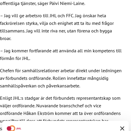
offentliga tjänster, säger Päivi Niemi-Laine.
– Jag vill ge arbetsro till JHL och FFC. Jag önskar hela
fackrörelsen styrka, vilja och enighet att ta itu med frågor
tillsammans. Jag vill inte riva ner, utan förena och bygga
broar.
– Jag kommer fortfarande att använda all min kompetens till
förmån för JHL.
Chefen för samhällsrelationer arbetar direkt under ledningen
av förbundets ordförande. Rollen innefattar mångsidig
samhällspåverkan och påverkansarbete.
Enligt JHL:s stadgar är det förbundets representantskap som
väljer ordförande. Nuvarande branschchef och vice
ordförande Håkan Ekström kommer att ta över ordförandens
uppgifter till dess att förbundets representantskap har
sammanträtt för att behandla frågan.